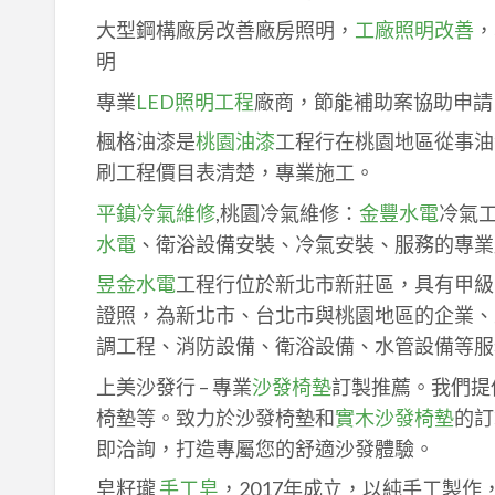
大型鋼構廠房改善廠房照明，
工廠照明改善
，
明
專業
LED照明工程
廠商，節能補助案協助申請
楓格油漆是
桃園油漆
工程行在桃園地區從事油
刷工程價目表清楚，專業施工。
平鎮冷氣維修
,桃園冷氣維修：
金豐水電
冷氣
水電
、衛浴設備安裝、冷氣安裝、服務的專業
昱金水電
工程行位於新北市新莊區，具有甲級
證照，為新北市、台北市與桃園地區的企業、
調工程、消防設備、衛浴設備、水管設備等服
上美沙發行 – 專業
沙發椅墊
訂製推薦。我們提
椅墊等。致力於沙發椅墊和
實木沙發椅墊
的訂
即洽詢，打造專屬您的舒適沙發體驗。
皂籽瓏
手工皂
，2017年成立，以純手工製