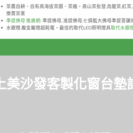
茶農自耕、自有高海拔茶園、茶廠，高山茶批發,烏龍茶,紅茶
樂菁茶業
準提佛母 推廣網
: 準提佛母, 准提佛母,七俱胝大佛母準提菩
水銀燈,複金屬燈超耗電，最佳的取代LED照明燈具
取代水銀
上美沙發客製化窗台墊