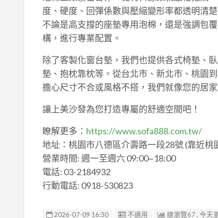
度、硬度、回彈係數與壓縮變形率都透明清楚
不論是高支撐的座墊專用泡棉，還是強調包覆
構，進行專業配置。
除了客製化窗台墊，我們也提供各式椅墊、臥
墊、抱枕靠枕等。從台北市、新北市、桃園到
擔心尺寸不合或風格不搭，我們就像您的居家
讓上美沙發為您打造專屬的舒適空間吧！
瞭解更多：
https://www.sofa888.com.tw/
地址：桃園市八德區介壽路一段28號 (靠近桃
營業時間: 週一至週六 09:00~18:00
電話: 03-2184932
行動電話: 0918-530823
廣告编號
2026-07-09 16:30
不適用
總瀏覽67 , 今天