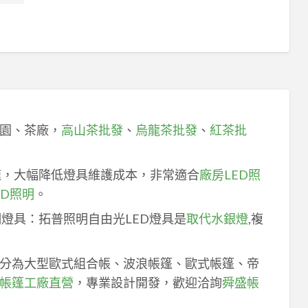
園、茶廠，
高山茶批發
、
烏龍茶批發
、
紅茶批
速，大幅降低燈具維護成本，非常適合
廠房LED照
ED照明
。
明燈具：拓普照明自由光LED燈具是
取代水銀燈
,複
分為大型歐式組合帳、波浪帳篷、歐式帳篷、帝
帳篷工廠直營
，專業設計開發，歡迎洽詢
舜盛帳