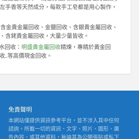
左手香等天然成分，每款手工皂都是用心製作，
！含金貴金屬回收、金鹽回收、含銀貴金屬回收、
、含銠貴金屬回收，大量少量皆收。
鈀水回收：
明盛貴金屬回收
精煉，專精於黃金回
收..等高價現金回收。
免責聲明
本網站僅提供資訊參考平台，並不涉入其中任何
諮詢。所載一切的資訊、文字、照片、圖形、廣
告內容、或其他資料，無論其為公開張貼或私下