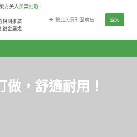
,東方美人
茶葉批發
：
按此免費刊登廣告
登入
薩的相關推廣
燈
,複金屬燈
訂做，舒適耐用！