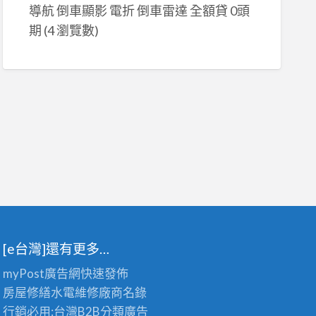
導航 倒車顯影 電折 倒車雷達 全額貸 0頭
期
(4 瀏覽數)
[e台灣]還有更多…
myPost廣告網
快速發佈
房屋修繕
水電維修廠商名錄
行銷必用:台灣B2B
分類廣告