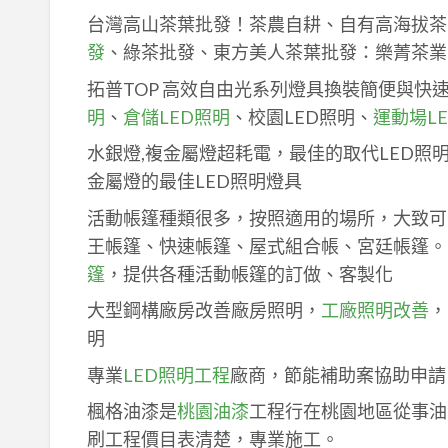
台灣高山茶葉批發！茶農自耕、自有高海拔茶
發
、綠茶批發、東方美人茶葉批發：樂菁茶業
拓普TOP 高效自由光系列燈具換裝簡便與快
明
、
倉儲LED照明
、校園LED照明、
運動場L
水銀燈,複金屬燈超耗電，最佳的取代LED照
金屬燈的最佳LED照明燈具
活動帳篷種類很多，按照適用的場所，大致可
王帳篷、快速帳篷、屋式組合帳、宮廷帳篷。
篷
，提供各種活動帳篷的訂做、客製化
大型鋼構廠房改善廠房照明，
工廠照明改善
，
明
專業
LED照明工程
廠商，節能補助案協助申請
楓格油漆是
桃園油漆
工程行在桃園地區從事油
刷工程價目表清楚，專業施工。