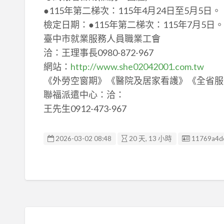
●115年第二梯次：115年4月24日至5月5日。
檢定日期：●115年第二梯次：115年7月5日。
臺中市就業服務人員職業工會
洽：王理事長0980-872-967
網站：
http://www.she02042001.com.tw
《外勞空窗期》《醫院及居家看護》《全省服務
聯福派遣中心：洽：
王先生0912-473-967
廣告编號
2026-03-02 08:48
20 天, 13 小時
11769a4d