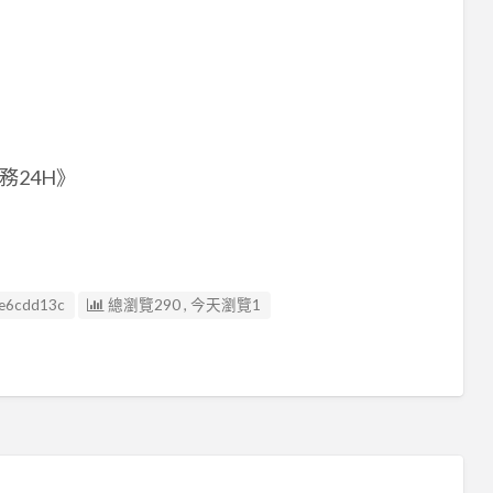
24H》
e6cdd13c
總瀏覽290 , 今天瀏覽1