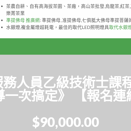
茶農自耕、自有高海拔茶園、茶廠，高山茶批發,烏龍茶,紅茶
樂菁茶業
準提佛母 推廣網
: 準提佛母, 准提佛母,七俱胝大佛母準提菩
水銀燈,複金屬燈超耗電，最佳的取代LED照明燈具
取代水銀
服務人員乙級技術士課
導一次搞定》 【報名連
$90,000.00