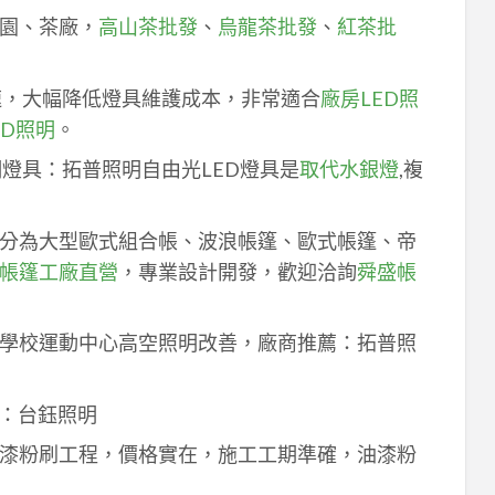
園、茶廠，
高山茶批發
、
烏龍茶批發
、
紅茶批
速，大幅降低燈具維護成本，非常適合
廠房LED照
ED照明
。
明燈具：拓普照明自由光LED燈具是
取代水銀燈
,複
分為大型歐式組合帳、波浪帳篷、歐式帳篷、帝
帳篷工廠直營
，專業設計開發，歡迎洽詢
舜盛帳
學校運動中心高空照明改善，廠商推薦：拓普照
：台鈺照明
漆粉刷工程，價格實在，施工工期準確，油漆粉