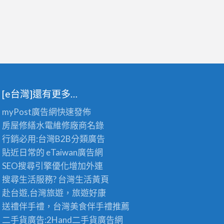
[e台灣]還有更多…
myPost廣告網
快速發佈
房屋修繕
水電維修廠商名錄
行銷必用:台灣B2B
分類廣告
貼近日常的
eTaiwan廣告網
SEO搜尋引擎優化
增加外連
搜尋生活服務? 台灣
生活黃頁
赴台遊,台灣旅遊
，旅遊好康
送禮伴手禮，台灣美食
伴手禮
推薦
二手貨廣告:2Hand
二手貨
廣告網