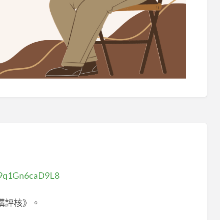
hB9q1Gn6caD9L8
構評核》。