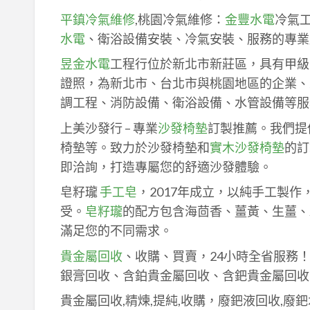
平鎮冷氣維修
,桃園冷氣維修：
金豐水電
冷氣
水電
、衛浴設備安裝、冷氣安裝、服務的專業
昱金水電
工程行位於新北市新莊區，具有甲級
證照，為新北市、台北市與桃園地區的企業、
調工程、消防設備、衛浴設備、水管設備等服
上美沙發行 – 專業
沙發椅墊
訂製推薦。我們提
椅墊等。致力於沙發椅墊和
實木沙發椅墊
的訂
即洽詢，打造專屬您的舒適沙發體驗。
皂籽瓏
手工皂
，2017年成立，以純手工製
受。
皂籽瓏
的配方包含海茴香、薑黃、生薑、
滿足您的不同需求。
貴金屬回收
、收購、買賣，24小時全省服務
銀膏回收、含鉑貴金屬回收、含鈀貴金屬回收
貴金屬回收,精煉,提純,收購，廢鈀液回收,廢