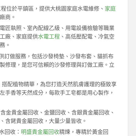
工程位於平鎮區，提供大桃園家庭水電維修、
家庭
廠商。
電匠執照、室內配線乙級、用電設備檢驗等職業
工廠、家庭提供
水電工程
、高低壓配電、冷氣空
務。
供訂做服務，包括沙發椅墊、沙發布套、貓抓布
製修理，是您可信賴的沙發修理與訂做工廠。立
作，搭配植物精華，為您打造天然肌膚護理的極致享
左手香等天然成分，每款手工皂都是用心製作，
！含金貴金屬回收、金鹽回收、含銀貴金屬回收、
、含銠貴金屬回收，大量少量皆收。
鈀水回收：
明盛貴金屬回收
精煉，專精於黃金回