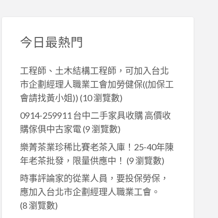
今日最熱門
工程師、土木結構工程師，可加入台北
市企劃經理人職業工會加勞健保((加保工
會請找黃小姐))
(10 瀏覽數)
0914-259911 台中二手家具收購 高價收
購傢俱中古家電
(9 瀏覽數)
樂菁茶業珍稀比賽老茶入庫！25-40年陳
年老茶批發，限量供應中！
(9 瀏覽數)
時事評論家的從業人員，要投保勞保，
應加入台北市企劃經理人職業工會。
(8 瀏覽數)