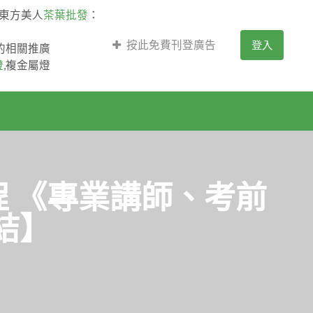
,東方美人
茶葉批發
：
按此免費刊登廣告
登入
薩的相關推廣
燈
,複金屬燈
程 《專業講師、考前
結】