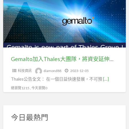
入
Thales
大
團
隊，
將
資
安
Gemalto加入Thales大團隊，將資安延伸至五大市場
延
科技資訊
diamond88
2023-12-05
伸
Thales公告全文： 在一個日益快速發展，不可預
[…]
至
五
總瀏覽1215 , 今天瀏覽0
大
市
場
今日最熱門