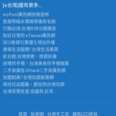
[e台灣]還有更多…
myPost廣告網
快速發佈
房屋修繕
水電維修廠商名錄
行銷必用:台灣B2B
分類廣告
貼近日常的
eTaiwan廣告網
SEO搜尋引擎優化
增加外連
搜尋生活服務? 台灣
生活黃頁
赴台遊,台灣旅遊
，旅遊好康
送禮伴手禮，台灣美食
伴手禮
推薦
二手貨廣告:2Hand
二手貨
廣告網
加盟創業? 台灣
加盟創業
網
尋找花店園藝，歡迎到
台灣花網
台灣茶葉批發
,烏龍茶,紅茶
首頁
批發網
台灣手工皂
廠房LED燈具