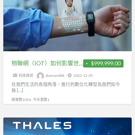
a
網
t
（IOT）
U
如
何
影
響
世
界
物聯網（IOT）如何影響世界增強工作？
$999,999.00
增
科技資訊
diamond88
2023-12-05
強
在我們生活的各個角落，進行的數位化轉型為我們如今
工
無
[…]
作？
總瀏覽1034 , 今天瀏覽1
Gemalto
加