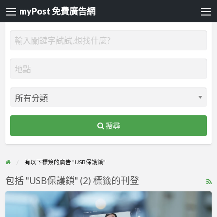
myPost 免費廣告網
搜尋
有以下標簽的廣告 "USB保護鎖"
包括 "USB保護鎖" (2) 標籤的刊登
R
F
物
f
聯