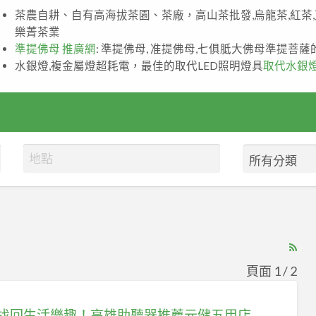
茶農自耕、自有高海拔茶園、茶廠，高山茶批發,烏龍茶,紅茶
樂菁茶業
準提佛母 推廣網
: 準提佛母, 准提佛母,七俱胝大佛母準提菩
水銀燈,複金屬燈超耗電，最佳的取代LED照明燈具
取代水銀
RS
Fe
頁面 1 / 2
for
ad
重新找回生活樂趣！高雄助聽器推薦元健五甲店助施先生重返歡樂麻將桌