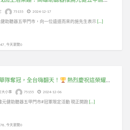
tag
助
它
75155
2024-12-17
聽
元健助聽器五甲門市，向一位遠道而來的施先生表示
[…]
器
服
務
7 , 今天瀏覽0
華隊奪冠，全台嗨翻天！
熱烈慶祝這榮耀時刻，高雄元健助聽器五甲門市邀您一起狂歡！
方大小事
75155
2024-12-06
雄元健助聽器五甲門市#冠軍限定活動 現正開跑
[…]
8 , 今天瀏覽0