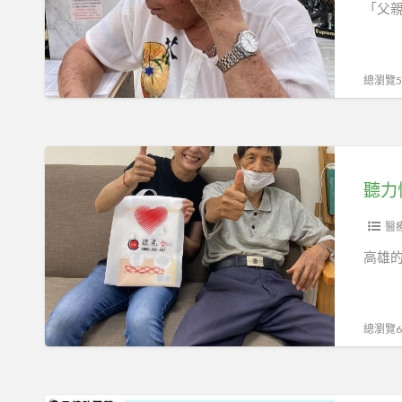
他
「父
助
擇
再
聽
合
次
器
適
聽
總瀏覽58
五
的
見
甲
助
世
門
聽
界
聽
市
器：
的
力
邀
聲
恢
您
音！
復，
醫
一
高
起
高雄
雄
狂
元
歡！
健
總瀏覽62
幫
妳
重