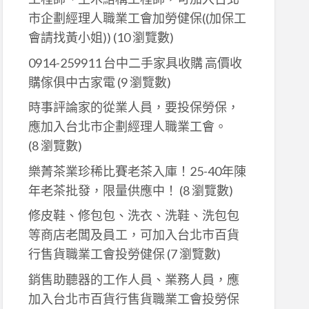
市企劃經理人職業工會加勞健保((加保工
會請找黃小姐))
(10 瀏覽數)
0914-259911 台中二手家具收購 高價收
購傢俱中古家電
(9 瀏覽數)
時事評論家的從業人員，要投保勞保，
應加入台北市企劃經理人職業工會。
(8 瀏覽數)
樂菁茶業珍稀比賽老茶入庫！25-40年陳
年老茶批發，限量供應中！
(8 瀏覽數)
修皮鞋、修包包、洗衣、洗鞋、洗包包
等商店老闆及員工，可加入台北巿百貨
行售貨職業工會投勞健保
(7 瀏覽數)
銷售助聽器的工作人員、業務人員，應
加入台北市百貨行售貨職業工會投勞保