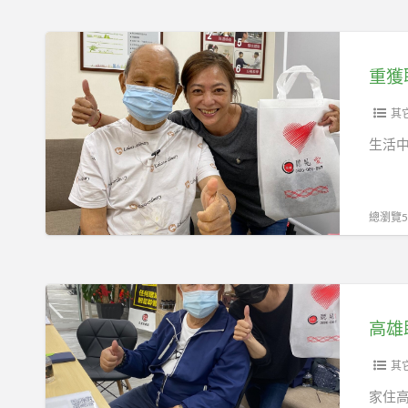
雄-
媽
門
五
媽
市
重
甲
重
獲
重獲
門
拾
聆
市
聲
聽
其
音
的
生活
的
喜
助
悅
聽
─
總瀏覽55
器
高
體
雄
驗-
元
高
元
健
雄
健
助
助
助
聽
聽
其
聽
器
器
家住高
器