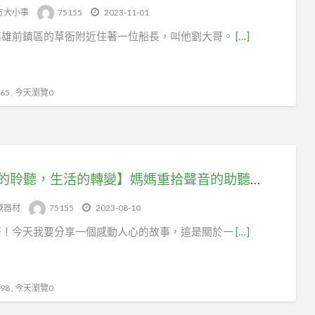
方大小事
75155
2023-11-01
高雄前鎮區的草衙附近住著一位船長，叫他劉大哥。
[…]
5 , 今天瀏覽0
【愛的聆聽，生活的轉變】媽媽重拾聲音的助聽器體驗-元健助聽器五甲店
療器材
75155
2023-08-10
好！今天我要分享一個感動人心的故事，這是關於一
[…]
8 , 今天瀏覽0