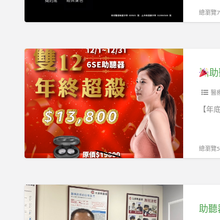
｜
門
總瀏覽71
讀
市
懂
介
爸
紹
爸
｜
助
助
的
高
聽
心
雄
器
醫
｜
小
雙
【年底
88
港
12
節
前
現
到
鎮
省
總瀏覽54
了！
旗
6000
讓
津
元
爸
大
助
爸
林
元
聽
瞬
蒲
健
器
間