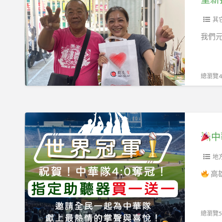
找
回
其
生
我們
活
樂
趣！
總瀏覽44
高
雄
助
聽
中
中
器
華
推
隊
地
薦
奪
高
元
冠，
健
全
五
台
總瀏覽57
甲