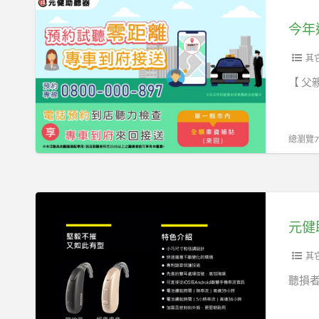
今
拾
年
自
送
信：
點
其
一
不
【 父
位
一
退
樣
休
的，
總瀏覽75
中
讓
油
你
員
送
元
工
禮
健
的
送
助
改
到
聽
其
變
心
器
聽損
坎
高
裡
雄