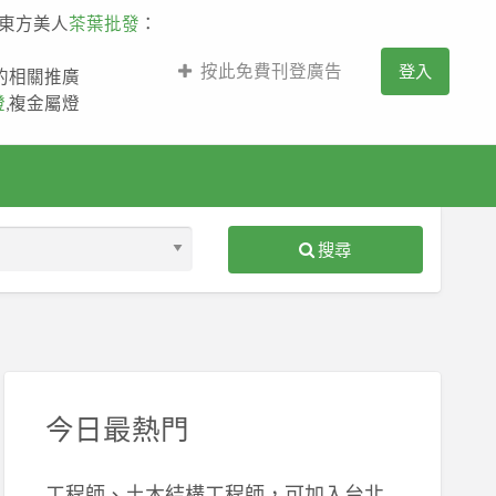
,東方美人
茶葉批發
：
按此免費刊登廣告
登入
薩的相關推廣
燈
,複金屬燈
搜尋
S
ed
今日最熱門
工程師、土木結構工程師，可加入台北