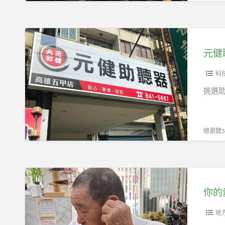
嗨
店
翻
助
天！
元
施
健
先
熱
助
生
烈
聽
科
重
慶
器
挑選
返
祝
高
歡
這
雄
樂
榮
五
總瀏覽54
麻
耀
甲
將
時
門
桌
刻，
市
你
高
幫
的
你的
雄
助
愛，
元
您
讓
地
健
選