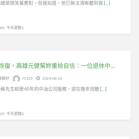
親總是微笑著應對，但我知道，他已無法清晰聽到我
[…]
0 , 今天瀏覽1
聽力恢復，高雄元健幫妳重拾自信：一位退休中油員工的改變
療器材
75155
2024-08-13
的蘇先生經歷40年的中油公司服務，卻在晚年因聽
[…]
9 , 今天瀏覽0