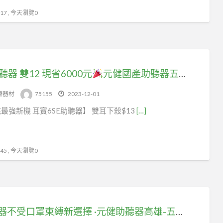
7 , 今天瀏覽0
聽器 雙12 現省6000元
元健國產助聽器五甲服務中心
療器材
75155
2023-12-01
最強新機 耳寶6SE助聽器】 雙耳下殺$13
[…]
5 , 今天瀏覽0
助聽器不受口罩束縛新選擇 ·元健助聽器高雄-五甲門市