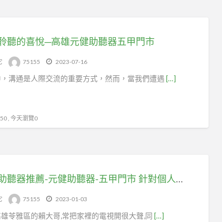
聆聽的喜悅─高雄元健助聽器五甲門市
它
75155
2023-07-16
中，溝通是人際交流的重要方式，然而，當我們遭遇
[…]
0 , 今天瀏覽0
高雄助聽器推薦-元健助聽器-五甲門市 針對個人需求推薦適合助聽器 才是最重要
它
75155
2023-01-03
雄苓雅區的賴大哥,常把家裡的電視開很大聲,同
[…]