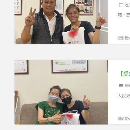
大
國
不
地
讓
坪
產
受
享
嗨，
頂
助
口
受
屏
聽
罩
有
東
器
束
聲
總瀏覽56
林
五
縛
世
園
甲
新
界
新
服
選
【愛
園
務
擇
的
助
中
·
聆
聽
心
元
聽，
醫
器
健
生
推
大家
助
活
薦
聽
的
｜
器
轉
五
總瀏覽59
高
變】
甲