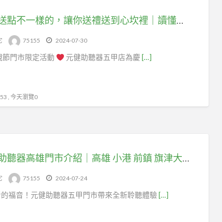
今年送點不一樣的，讓你送禮送到心坎裡｜讀懂爸爸的心｜88節到了！讓爸爸瞬間讓享受有聲世界
它
75155
2024-07-30
親節門市限定活動
元健助聽器五甲店為慶
[…]
3 , 今天瀏覽0
元健助聽器高雄門市介紹｜高雄 小港 前鎮 旗津大林蒲 大坪頂 屏東 林園 新園助聽器推薦｜五甲門市
它
75155
2024-07-24
者的福音！元健助聽器五甲門市帶來全新聆聽體驗
[…]