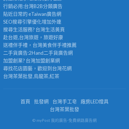
行銷必用:台灣B2B
分類廣告
貼近日常的
eTaiwan廣告網
SEO搜尋引擎優化
增加外連
搜尋生活服務? 台灣
生活黃頁
赴台遊,台灣旅遊
，旅遊好康
送禮伴手禮，台灣美食
伴手禮
推薦
二手貨廣告:2Hand
二手貨
廣告網
加盟創業? 台灣
加盟創業
網
尋找花店園藝，歡迎到
台灣花網
台灣茶葉批發
,烏龍茶,紅茶
首頁
批發網
台灣手工皂
廠房LED燈具
台灣茶葉批發
© myPost 我的廣告-免費網路廣告網