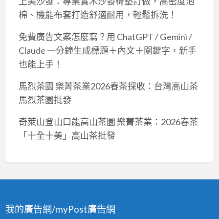
上美沙發：專業實木沙發椅墊訂做，高密度泡
棉、機能布套打造舒適耐用，輕鬆拆洗！
免費廣告文案怎麼寫？用 ChatGPT / Gemini /
Claude 一分鐘生成標題＋內文＋關鍵字，新手
也能上手！
馬烈茶園 樂菁茶業2026春茶採收：台灣高山茶
馬烈茶園批發
奇萊山登山口能高山茶園 樂菁茶業：2026春茶
「十全十美」高山茶批發
我的廣告網/myPost廣告網