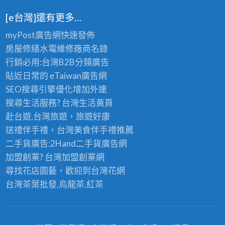
[e台灣]還有更多…
myPost廣告網
快速發佈
房屋修繕
水電維修廠商名錄
行銷必用:台灣B2B
分類廣告
貼近日常的
eTaiwan廣告網
SEO搜尋引擎優化
增加外連
搜尋生活服務? 台灣
生活黃頁
赴台遊,台灣旅遊
，旅遊好康
送禮伴手禮，台灣美食
伴手禮
推薦
二手貨廣告:2Hand
二手貨
廣告網
加盟創業? 台灣
加盟創業
網
尋找花店園藝，歡迎到
台灣花網
台灣茶葉批發
,烏龍茶,紅茶