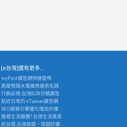
[e台灣]還有更多…
myPost廣告網
快速發佈
房屋修繕
水電維修廠商名錄
行銷必用:台灣B2B
分類廣告
貼近日常的
eTaiwan廣告網
SEO搜尋引擎優化
增加外連
搜尋生活服務? 台灣
生活黃頁
赴台遊,台灣旅遊
，旅遊好康