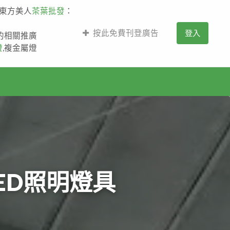
,東方美人
茶葉批發
：
按此免費刊登廣告
登入
薩的相關推廣
燈
,複金屬燈
ED照明燈具