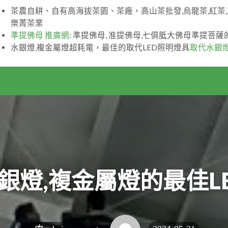
茶農自耕、自有高海拔茶園、茶廠，高山茶批發,烏龍茶,紅茶
樂菁茶業
準提佛母 推廣網
: 準提佛母, 准提佛母,七俱胝大佛母準提菩
水銀燈,複金屬燈超耗電，最佳的取代LED照明燈具
取代水銀
水銀燈,複金屬燈的最佳L