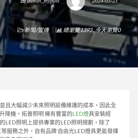
由
admin_mypost
2024-05-21
新聞/宣傳
總瀏覽1393 , 今天瀏覽0
並且大幅減少未來照明設備維護的成本，因此全
升降機。拓普照明 擁有豐富的
LED燈
具安裝經
LED照明上提供專業的LED照明規劃，除了
工等服務之外，自有品牌 自由光LED燈具更能發揮