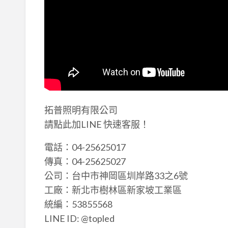
拓普照明有限公司
請點此加LINE 快速客服！
電話：04-25625017
傳真：04-25625027
公司：台中市神岡區圳岸路33之6號
工廠：新北市樹林區新家坡工業區
統編：53855568
LINE ID: @topled