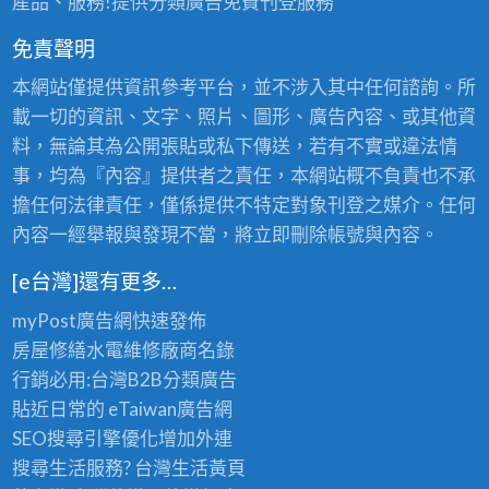
產品、服務!提供分類廣告免費刊登服務
免責聲明
本網站僅提供資訊參考平台，並不涉入其中任何諮詢。所
載一切的資訊、文字、照片、圖形、廣告內容、或其他資
料，無論其為公開張貼或私下傳送，若有不實或違法情
事，均為『內容』提供者之責任，本網站概不負責也不承
擔任何法律責任，僅係提供不特定對象刊登之媒介。任何
內容一經舉報與發現不當，將立即刪除帳號與內容。
[e台灣]還有更多…
myPost廣告網
快速發佈
房屋修繕
水電維修廠商名錄
行銷必用:台灣B2B
分類廣告
貼近日常的
eTaiwan廣告網
SEO搜尋引擎優化
增加外連
搜尋生活服務? 台灣
生活黃頁