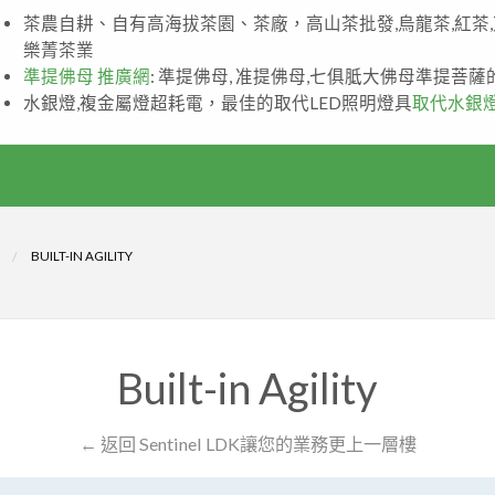
茶農自耕、自有高海拔茶園、茶廠，高山茶批發,烏龍茶,紅茶
樂菁茶業
準提佛母 推廣網
: 準提佛母, 准提佛母,七俱胝大佛母準提菩
水銀燈,複金屬燈超耗電，最佳的取代LED照明燈具
取代水銀
BUILT-IN AGILITY
Built-in Agility
← 返回 Sentinel LDK讓您的業務更上一層樓