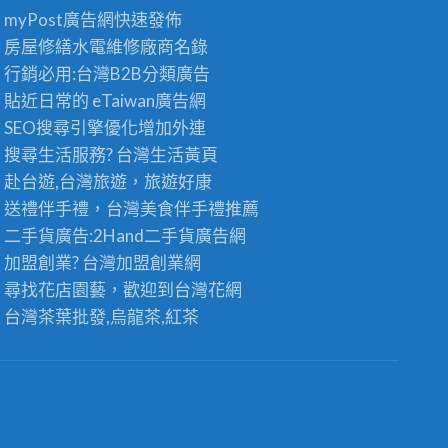
myPost廣告網
快速發佈
房屋修繕
水電維修廠商名錄
行銷必用:台灣B2B
分類廣告
貼近日常的
eTaiwan廣告網
SEO搜尋引擎優化
增加外連
搜尋生活服務? 台灣
生活黃頁
赴台遊,台灣旅遊
，旅遊好康
送禮伴手禮，台灣美食
伴手禮
推薦
二手貨廣告:2Hand
二手貨
廣告網
加盟創業? 台灣
加盟創業
網
尋找花店園藝，歡迎到
台灣花網
台灣茶葉批發
,烏龍茶,紅茶