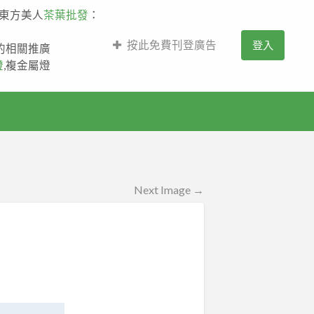
,東方美人
茶葉批發
：
按此免費刊登廣告
登入
薩的相關推廣
燈
,複金屬燈
Next Image →