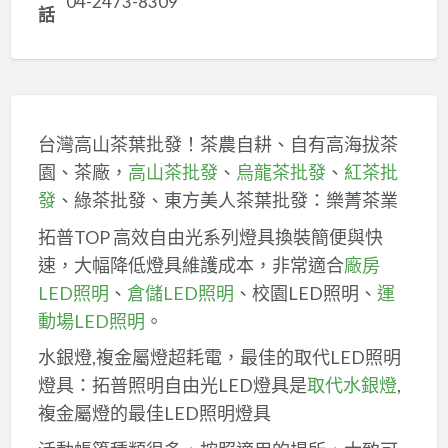
04-2473-8309
話
台灣高山茶葉批發！茶農自耕、自有高海拔茶
園、茶廠，
高山茶批發
、
烏龍茶批發
、
紅茶批
發
、綠茶批發、東方美人茶葉批發：樂菁茶業
拓普TOP 高效自由光系列燈具換裝簡便與快
速，大幅降低燈具維護成本，非常適合
廠房
LED照明
、
倉儲LED照明
、校園LED照明、
運
動場LED照明
。
水銀燈,複金屬燈超耗電，最佳的取代LED照明
燈具：拓普照明自由光LED燈具是
取代水銀燈
,
複金屬燈的最佳LED照明燈具