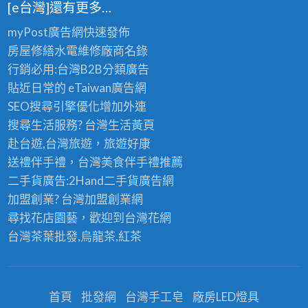
[e台灣]還有更多…
myPost廣告網
快速發佈
房屋修繕
水電維修廠商名錄
行銷必用:台灣B2B
分類廣告
貼近日常的
eTaiwan廣告網
SEO搜尋引擎優化
增加外連
搜尋生活服務? 台灣
生活黃頁
赴台遊,台灣旅遊
，旅遊好康
送禮伴手禮，台灣美食
伴手禮
推薦
二手貨廣告:2Hand
二手貨
廣告網
加盟創業? 台灣
加盟創業
網
尋找花店園藝，歡迎到
台灣花網
台灣茶葉批發
,烏龍茶,紅茶
首頁
批發網
台灣手工皂
廠房LED燈具