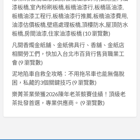
漆板橋,室內粉刷板橋,板橋油漆行,板橋區油漆,
板橋油漆工程行,板橋油漆行推薦,板橋油漆費用,
油漆估價板橋,壁癌處理板橋,頂樓防水,屋頂防水
板橋,房間油漆,住家油漆板橋
(10 瀏覽數)
凡開香燭金紙舖、金紙佛具行、香舖、金紙店
相關勞工們，快加入台北巿百貨行售貨職業工
會
(9 瀏覽數)
泥地陷車自救全攻略：不用拖吊車也能無傷脫
困，私藏的3個關鍵技巧
(9 瀏覽數)
樂菁茶業榮獲2026陳年老茶競賽佳績！頂級老
茶批發首選，專業供應商。
(9 瀏覽數)