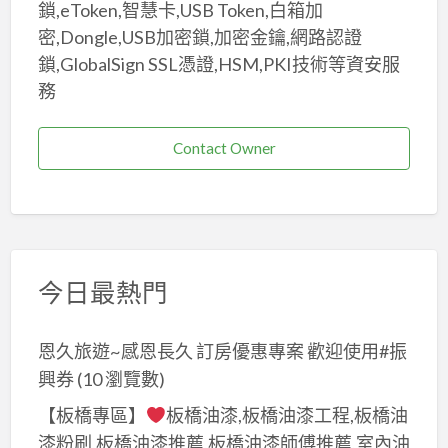
鎖,eToken,智慧卡,USB Token,白箱加
密,Dongle,USB加密鎖,加密金鑰,網路認證
鎖,GlobalSign SSL憑證,HSM,PKI技術等資安服
務
Contact Owner
今日最熱門
恩久旅遊~感恩長久 訂房優惠專案 歡迎使用#振
興券
(10 瀏覽數)
【板橋專區】
板橋油漆,板橋油漆工程,板橋油
漆粉刷,板橋油漆推薦,板橋油漆師傅推薦,室內油