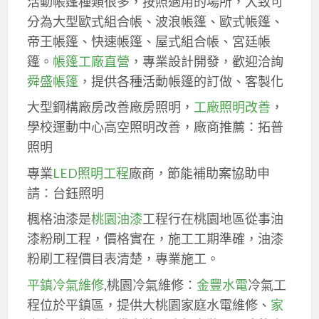
活動帳篷種類很多，按照適用的場所，大致可
分為大型歐式組合帳、波浪帳篷、歐式帳篷、
帝王帳篷、快速帳篷、屋式組合帳、宮廷帳
篷。
帳篷工廠直營
，專業設計開發，歡迎洽詢
舜盛帳篷
，提供各種活動帳篷的訂做、客製化
大型鋼構廠房改善廠房照明，
工廠照明改善
，
學校運動中心高空照明改善，廠商推薦：拓普
照明
專業
LED照明工程
廠商，節能補助案協助申
請：台鈺照明
楓格油漆是
桃園油漆
工程行在桃園地區從事油
漆粉刷工程，價格實在，施工工期準確，油漆
粉刷工程價目表清楚，專業施工。
平鎮冷氣維修
,桃園冷氣維修：
金豐水電
冷氣工
程位於平鎮區，提供大桃園家庭水電維修、
家