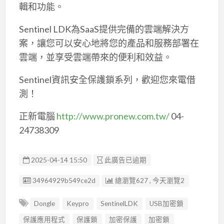
輯和功能。
Sentinel LDK為SaaS提供完備的雲端解決方
案，讓您可以安心地將您的產品和服務部署在
雲端，並享受雲端帶來的便利和效益。
Sentinel資訊安全保護鎖系列，歡迎您來電借
測！
正新電腦
http://www.pronew.com.tw/
04-
24738309
2025-04-14 15:50
此廣告已逾期
廣告编號
34964929b549ce2d
總瀏覽627 , 今天瀏覽2
Dongle
Keypro
SentinelLDK
USB加密鎖
保護應用程式
保護鎖
加密保護
加密鎖