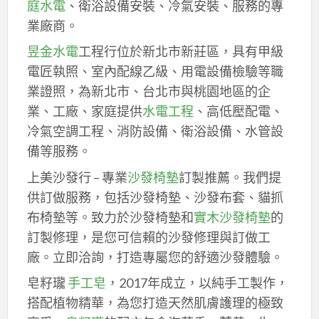
庭水電
、衛浴設備安裝、冷氣安裝、服務的專
業廠商。
昱金水電
工程行位於新北市新莊區，具有甲級
電匠執照、室內配線乙級、用電設備檢驗等職
業證照，為新北市、台北市與桃園地區的企
業、工廠、家庭提供
水電工程
、高低壓配電、
冷氣空調工程、消防設備、衛浴設備、水管設
備等服務。
上美沙發行 – 專業
沙發椅墊
訂製推薦。我們提
供訂做服務，包括沙發椅墊、沙發布套、貓抓
布椅墊等。致力於沙發椅墊和
實木沙發椅墊
的
訂製修理，是您可信賴的沙發修理與訂做工
廠。立即洽詢，打造專屬您的舒適沙發體驗。
皂籽瓏
手工皂
，2017年成立，以純手工製作，
搭配植物精華，為您打造天然肌膚護理的極致