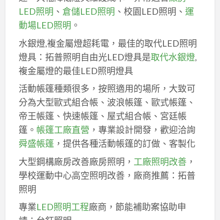
LED照明
、
倉儲LED照明
、校園LED照明、
運
動場LED照明
。
水銀燈,複金屬燈超耗電，最佳的取代LED照明
燈具：拓普照明自由光LED燈具是
取代水銀燈
,
複金屬燈的最佳LED照明燈具
活動帳篷種類很多，按照適用的場所，大致可
分為大型歐式組合帳、波浪帳篷、歐式帳篷、
帝王帳篷、快速帳篷、屋式組合帳、宮廷帳
篷。
帳篷工廠直營
，專業設計開發，歡迎洽詢
舜盛帳篷
，提供各種活動帳篷的訂做、客製化
大型鋼構廠房改善廠房照明，
工廠照明改善
，
學校運動中心高空照明改善，廠商推薦：拓普
照明
專業
LED照明工程
廠商，節能補助案協助申