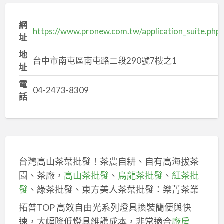
網
https://www.pronew.com.tw/application_suite.php
址
地
台中市南屯區南屯路二段290號7樓之1
址
電
04-2473-8309
話
台灣高山茶葉批發！茶農自耕、自有高海拔茶
園、茶廠，
高山茶批發
、
烏龍茶批發
、
紅茶批
發
、綠茶批發、東方美人茶葉批發：樂菁茶業
拓普TOP 高效自由光系列燈具換裝簡便與快
速，大幅降低燈具維護成本，非常適合
廠房