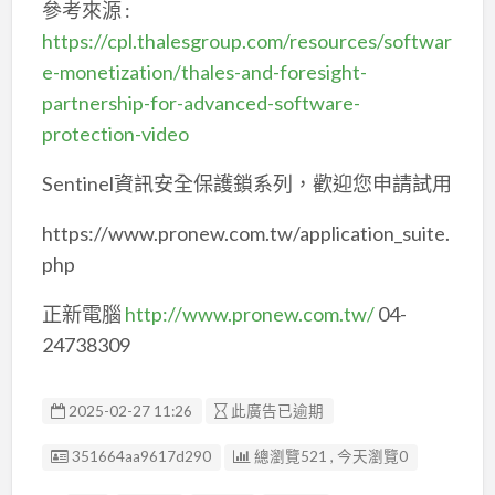
參考來源 :
https://cpl.thalesgroup.com/resources/softwar
e-monetization/thales-and-foresight-
partnership-for-advanced-software-
protection-video
Sentinel資訊安全保護鎖系列，歡迎您申請試用
https://www.pronew.com.tw/application_suite.
php
正新電腦
http://www.pronew.com.tw/
04-
24738309
2025-02-27 11:26
此廣告已逾期
廣告编號
351664aa9617d290
總瀏覽521 , 今天瀏覽0