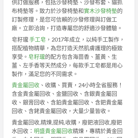
供訂做服務，包括沙發椅墊、沙發布套、貓抓
布椅墊等。致力於沙發椅墊和
實木沙發椅墊
的
訂製修理，是您可信賴的沙發修理與訂做工
廠。立即洽詢，打造專屬您的舒適沙發體驗。
皂籽瓏
手工皂
，2017年成立，以純手工製作，
搭配植物精華，為您打造天然肌膚護理的極致
享受。
皂籽瓏
的配方包含海茴香、薑黃、生
薑、左手香等天然成分，每款手工皂都是用心
製作，滿足您的不同需求。
貴金屬回收
、收購、買賣，24小時全省服務！
含金貴金屬回收、金鹽回收、含銀貴金屬回
收、銀膏回收、含鉑貴金屬回收、含鈀貴金屬
回收、含銠貴金屬回收，大量少量皆收。
貴金屬回收,精煉,提純,收購，廢鈀液回收,廢鈀
水回收：
明盛貴金屬回收
精煉，專精於黃金回