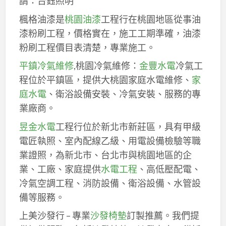
請：台鈺照明
楓格油漆是
桃園油漆
工程行在桃園地區從事油
漆粉刷工程，價格實在，施工工期準確，油漆
粉刷工程價目表清楚，專業施工。
平鎮冷氣維修
,桃園冷氣維修：
金豐水電
冷氣工
程位於平鎮區，提供大桃園家庭水電維修、
家
庭水電
、衛浴設備安裝、冷氣安裝、服務的專
業廠商。
昱金水電
工程行位於新北市新莊區，具有甲級
電匠執照、室內配線乙級、用電設備檢驗等職
業證照，為新北市、台北市與桃園地區的企
業、工廠、家庭提供
水電工程
、高低壓配電、
冷氣空調工程、消防設備、衛浴設備、水管設
備等服務。
上美沙發行 – 專業
沙發椅墊
訂製推薦。我們提