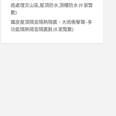
癌處理文山區,屋頂防水,頂樓防水
(9 瀏覽
數)
鐵皮屋頂隔音隔熱隔震、大雨衝擊聲–多
功能隔熱隔音隔震氈
(8 瀏覽數)