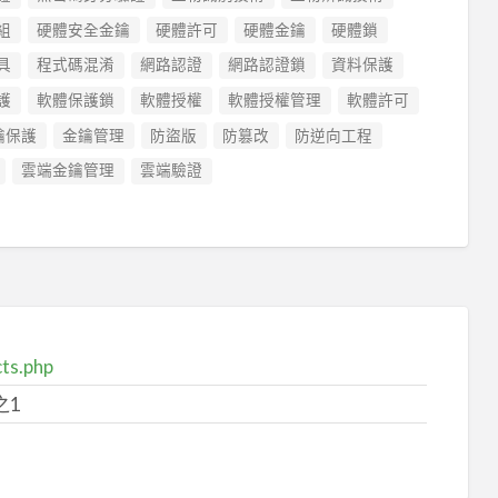
組
硬體安全金鑰
硬體許可
硬體金鑰
硬體鎖
具
程式碼混淆
網路認證
網路認證鎖
資料保護
護
軟體保護鎖
軟體授權
軟體授權管理
軟體許可
鑰保護
金鑰管理
防盜版
防篡改
防逆向工程
雲端金鑰管理
雲端驗證
ts.php
之1