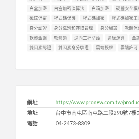
白盒加密
白盒加密演算法
白箱加密
硬體安全模
磁碟保密
程式碼保護
程式碼加密
程式碼加密工
身分認證
身分識別和存取管理
身分驗證
軟體保
軟體金鑰
軟體鎖
逆向工程防護
邊緣運算
金
雙因素認證
雙因素身分驗證
雲端授權
雲端許可
網址
https://www.pronew.com.tw/produc
地址
台中市南屯區南屯路二段290號7樓
電話
04-2473-8309