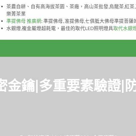
茶農自耕、自有高海拔茶園、茶廠，高山茶批發,烏龍茶,紅茶
樂菁茶業
準提佛母 推廣網
: 準提佛母, 准提佛母,七俱胝大佛母準提菩
水銀燈,複金屬燈超耗電，最佳的取代LED照明燈具
取代水銀
el加密金鑰|多重要素驗證