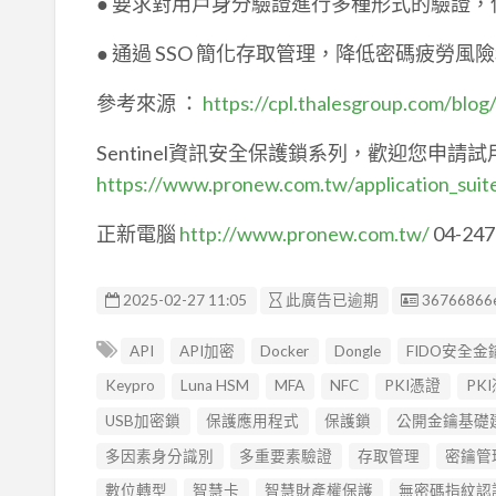
● 要求對用戶身分驗證進行多種形式的驗證
● 通過 SSO 簡化存取管理，降低密碼疲勞風
參考來源 ：
https://cpl.thalesgroup.com/blog
Sentinel資訊安全保護鎖系列，歡迎您申請試
https://www.pronew.com.tw/application_suit
正新電腦
http://www.pronew.com.tw/
04-247
廣告编號
2025-02-27 11:05
此廣告已逾期
36766866
API
API加密
Docker
Dongle
FIDO安全金
Keypro
Luna HSM
MFA
NFC
PKI憑證
PK
USB加密鎖
保護應用程式
保護鎖
公開金鑰基礎
多因素身分識別
多重要素驗證
存取管理
密鑰管
數位轉型
智慧卡
智慧財產權保護
無密碼指紋認