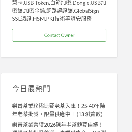
慧卡,USB Token,白箱加密,Dongle,USB加
密鎖,加密金鑰,網路認證鎖,GlobalSign
SSL憑證,HSM,PKI技術等資安服務
Contact Owner
今日最熱門
樂菁茶業珍稀比賽老茶入庫！25-40年陳
年老茶批發，限量供應中！
(13 瀏覽數)
樂菁茶業榮獲2026陳年老茶競賽佳績！