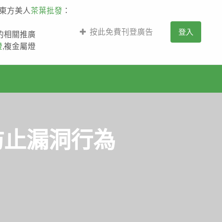
,東方美人
茶葉批發
：
按此免費刊登廣告
登入
薩的相關推廣
燈
,複金屬燈
|防止漏洞行為