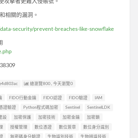
，使攻擊者更難入侵帳號。
險和相關的漏洞。
/data-security/prevent-breaches-like-snowflake
用
e.php
38309
e4d803ac
總瀏覽800 , 今天瀏覽0
鑰
FIDO行動金鑰
FIDO認證
FIDO驗證
IAM
I憑證驗證
Python程式碼加密
Sentinel
SentinelLDK
建設
加密保護
加密技術
加密金鑰
加密鎖
理
授權管理
數位憑證
數位簽章
數位身分識別
證
無密碼身分驗證
生物識別技術
生物辨識技術