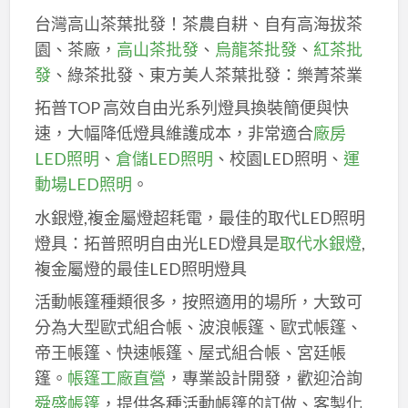
台灣高山茶葉批發！茶農自耕、自有高海拔茶
園、茶廠，
高山茶批發
、
烏龍茶批發
、
紅茶批
發
、綠茶批發、東方美人茶葉批發：樂菁茶業
拓普TOP 高效自由光系列燈具換裝簡便與快
速，大幅降低燈具維護成本，非常適合
廠房
LED照明
、
倉儲LED照明
、校園LED照明、
運
動場LED照明
。
水銀燈,複金屬燈超耗電，最佳的取代LED照明
燈具：拓普照明自由光LED燈具是
取代水銀燈
,
複金屬燈的最佳LED照明燈具
活動帳篷種類很多，按照適用的場所，大致可
分為大型歐式組合帳、波浪帳篷、歐式帳篷、
帝王帳篷、快速帳篷、屋式組合帳、宮廷帳
篷。
帳篷工廠直營
，專業設計開發，歡迎洽詢
舜盛帳篷
，提供各種活動帳篷的訂做、客製化