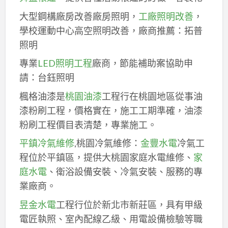
大型鋼構廠房改善廠房照明，
工廠照明改善
，
學校運動中心高空照明改善，廠商推薦：拓普
照明
專業
LED照明工程
廠商，節能補助案協助申
請：台鈺照明
楓格油漆是
桃園油漆
工程行在桃園地區從事油
漆粉刷工程，價格實在，施工工期準確，油漆
粉刷工程價目表清楚，專業施工。
平鎮冷氣維修
,桃園冷氣維修：
金豐水電
冷氣工
程位於平鎮區，提供大桃園家庭水電維修、
家
庭水電
、衛浴設備安裝、冷氣安裝、服務的專
業廠商。
昱金水電
工程行位於新北市新莊區，具有甲級
電匠執照、室內配線乙級、用電設備檢驗等職