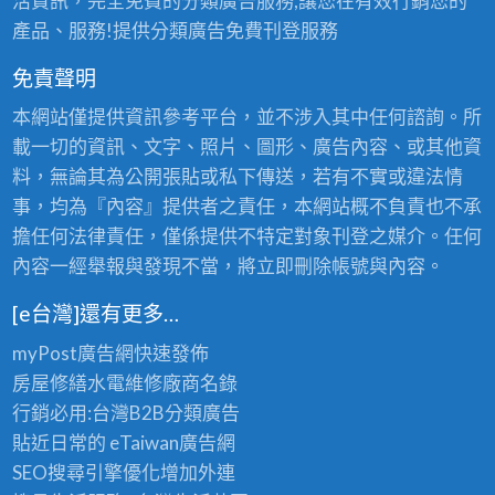
活資訊，完全免費的分類廣告服務,讓您在有效行銷您的
產品、服務!提供分類廣告免費刊登服務
免責聲明
本網站僅提供資訊參考平台，並不涉入其中任何諮詢。所
載一切的資訊、文字、照片、圖形、廣告內容、或其他資
料，無論其為公開張貼或私下傳送，若有不實或違法情
事，均為『內容』提供者之責任，本網站概不負責也不承
擔任何法律責任，僅係提供不特定對象刊登之媒介。任何
內容一經舉報與發現不當，將立即刪除帳號與內容。
[e台灣]還有更多…
myPost廣告網
快速發佈
房屋修繕
水電維修廠商名錄
行銷必用:台灣B2B
分類廣告
貼近日常的
eTaiwan廣告網
SEO搜尋引擎優化
增加外連