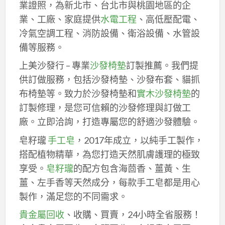
業證照，為新北市、台北市與桃園地區的企
業、工廠、家庭提供
水電工程
、高低壓配電、
冷氣空調工程、消防設備、衛浴設備、水管設
備等服務。
上美沙發行 – 專業
沙發椅墊
訂製推薦。我們提
供訂做服務，包括沙發椅墊、沙發布套、貓抓
布椅墊等。致力於沙發椅墊和
實木沙發椅墊
的
訂製修理，是您可信賴的沙發修理與訂做工
廠。立即洽詢，打造專屬您的舒適沙發體驗。
皂籽瓏
手工皂
，2017年成立，以純手工製作，
搭配植物精華，為您打造天然肌膚護理的極致
享受。
皂籽瓏
的配方包含海茴香、薑黃、生
薑、左手香等天然成分，每款手工皂都是用心
製作，滿足您的不同需求。
貴金屬回收
、收購、買賣，24小時全省服務！