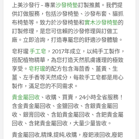
上美沙發行 – 專業
沙發椅墊
訂製推薦。我們提
供訂做服務，包括沙發椅墊、沙發布套、貓抓
布椅墊等。致力於沙發椅墊和
實木沙發椅墊
的
訂製修理，是您可信賴的沙發修理與訂做工
廠。立即洽詢，打造專屬您的舒適沙發體驗。
皂籽瓏
手工皂
，2017年成立，以純手工製作，
搭配植物精華，為您打造天然肌膚護理的極致
享受。
皂籽瓏
的配方包含海茴香、薑黃、生
薑、左手香等天然成分，每款手工皂都是用心
製作，滿足您的不同需求。
貴金屬回收
、收購、買賣，24小時全省服務！
含金貴金屬回收、金鹽回收、含銀貴金屬回
收、銀膏回收、含鉑貴金屬回收、含鈀貴金屬
回收、含銠貴金屬回收，大量少量皆收。
貴金屬回收,精煉,提純,收購，廢鈀液回收,廢鈀