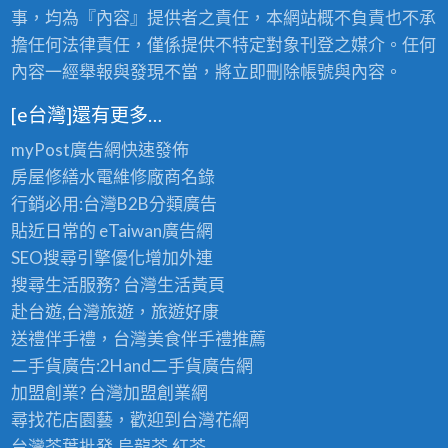
事，均為『內容』提供者之責任，本網站概不負責也不承
擔任何法律責任，僅係提供不特定對象刊登之媒介。任何
內容一經舉報與發現不當，將立即刪除帳號與內容。
[e台灣]還有更多…
myPost廣告網
快速發佈
房屋修繕
水電維修廠商名錄
行銷必用:台灣B2B
分類廣告
貼近日常的
eTaiwan廣告網
SEO搜尋引擎優化
增加外連
搜尋生活服務? 台灣
生活黃頁
赴台遊,台灣旅遊
，旅遊好康
送禮伴手禮，台灣美食
伴手禮
推薦
二手貨廣告:2Hand
二手貨
廣告網
加盟創業? 台灣
加盟創業
網
尋找花店園藝，歡迎到
台灣花網
台灣茶葉批發
,烏龍茶,紅茶