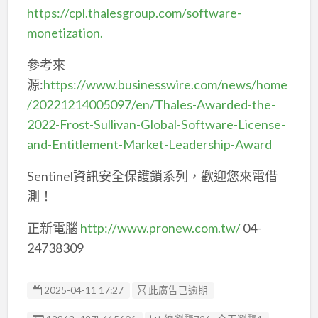
https://cpl.thalesgroup.com/software-
monetization.
參考來
源:
https://www.businesswire.com/news/home
/20221214005097/en/Thales-Awarded-the-
2022-Frost-Sullivan-Global-Software-License-
and-Entitlement-Market-Leadership-Award
Sentinel資訊安全保護鎖系列，歡迎您來電借
測！
正新電腦
http://www.pronew.com.tw/
04-
24738309
2025-04-11 17:27
此廣告已逾期