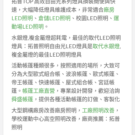
拓普TOP 高效自由光系列燈具換裝簡便與快
速，大幅降低燈具維護成本，非常適合
廠房
LED照明
、
倉儲LED照明
、校園LED照明、
運
動場LED照明
。
水銀燈,複金屬燈超耗電，最佳的取代LED照明
燈具：拓普照明自由光LED燈具是
取代水銀燈
,
複金屬燈的最佳LED照明燈具
活動帳篷種類很多，按照適用的場所，大致可
分為大型歐式組合帳、波浪帳篷、歐式帳篷、
帝王帳篷、快速帳篷、屋式組合帳、宮廷帳
篷。
帳篷工廠直營
，專業設計開發，歡迎洽詢
舜盛帳篷
，提供各種活動帳篷的訂做、客製化
大型鋼構廠房改善廠房照明，
工廠照明改善
，
學校運動中心高空照明改善，廠商推薦：拓普
照明