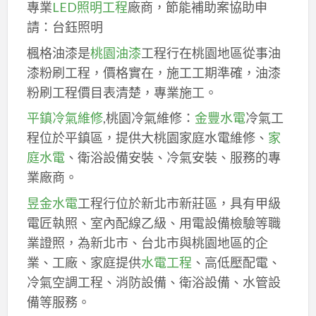
專業
LED照明工程
廠商，節能補助案協助申
請：台鈺照明
楓格油漆是
桃園油漆
工程行在桃園地區從事油
漆粉刷工程，價格實在，施工工期準確，油漆
粉刷工程價目表清楚，專業施工。
平鎮冷氣維修
,桃園冷氣維修：
金豐水電
冷氣工
程位於平鎮區，提供大桃園家庭水電維修、
家
庭水電
、衛浴設備安裝、冷氣安裝、服務的專
業廠商。
昱金水電
工程行位於新北市新莊區，具有甲級
電匠執照、室內配線乙級、用電設備檢驗等職
業證照，為新北市、台北市與桃園地區的企
業、工廠、家庭提供
水電工程
、高低壓配電、
冷氣空調工程、消防設備、衛浴設備、水管設
備等服務。