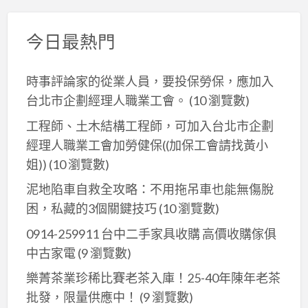
今日最熱門
時事評論家的從業人員，要投保勞保，應加入
台北市企劃經理人職業工會。
(10 瀏覽數)
工程師、土木結構工程師，可加入台北市企劃
經理人職業工會加勞健保((加保工會請找黃小
姐))
(10 瀏覽數)
泥地陷車自救全攻略：不用拖吊車也能無傷脫
困，私藏的3個關鍵技巧
(10 瀏覽數)
0914-259911 台中二手家具收購 高價收購傢俱
中古家電
(9 瀏覽數)
樂菁茶業珍稀比賽老茶入庫！25-40年陳年老茶
批發，限量供應中！
(9 瀏覽數)