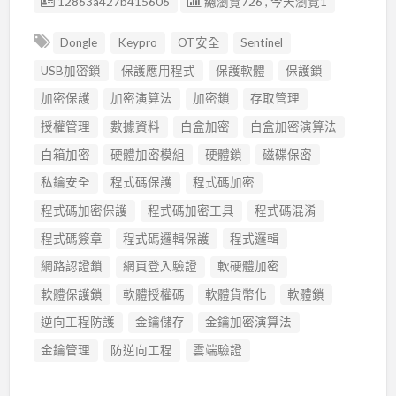
廣告编號
12863a427b415606
總瀏覽726 , 今天瀏覽1
Dongle
Keypro
OT安全
Sentinel
USB加密鎖
保護應用程式
保護軟體
保護鎖
加密保護
加密演算法
加密鎖
存取管理
授權管理
數據資料
白盒加密
白盒加密演算法
白箱加密
硬體加密模組
硬體鎖
磁碟保密
私鑰安全
程式碼保護
程式碼加密
程式碼加密保護
程式碼加密工具
程式碼混淆
程式碼簽章
程式碼邏輯保護
程式邏輯
網路認證鎖
網頁登入驗證
軟硬體加密
軟體保護鎖
軟體授權碼
軟體貨幣化
軟體鎖
逆向工程防護
金鑰儲存
金鑰加密演算法
金鑰管理
防逆向工程
雲端驗證