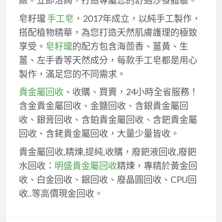
廠。立即洽詢，打造專屬您的舒適沙發體驗。
皂籽瓏
手工皂
，2017年成立，以純手工製作，
搭配植物精華，為您打造天然肌膚護理的極致
享受。
皂籽瓏
的配方包含海茴香、薑黃、生
薑、左手香等天然成分，每款手工皂都是用心
製作，滿足您的不同需求。
貴金屬回收
、收購、買賣，24小時全省服務！
含金貴金屬回收、金鹽回收、含銀貴金屬回
收、銀膏回收、含鉑貴金屬回收、含鈀貴金屬
回收、含銠貴金屬回收，大量少量皆收。
貴金屬回收,精煉,提純,收購，廢鈀液回收,廢鈀
水回收：
明盛貴金屬回收
精煉，專精於黃金回
收、白金回收、銀回收、廢晶圓回收、CPU回
收..等高價現金回收。