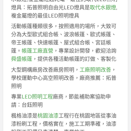
燈具：拓普照明自由光LED燈具是
取代水銀燈
,
複金屬燈的最佳LED照明燈具
活動帳篷種類很多，按照適用的場所，大致可
分為大型歐式組合帳、波浪帳篷、歐式帳篷、
帝王帳篷、快速帳篷、屋式組合帳、宮廷帳
篷。
帳篷工廠直營
，專業設計開發，歡迎洽詢
舜盛帳篷
，提供各種活動帳篷的訂做、客製化
大型鋼構廠房改善廠房照明，
工廠照明改善
，
學校運動中心高空照明改善，廠商推薦：拓普
照明
專業
LED照明工程
廠商，節能補助案協助申
請：台鈺照明
楓格油漆是
桃園油漆
工程行在桃園地區從事油
漆粉刷工程，價格實在，施工工期準確，油漆