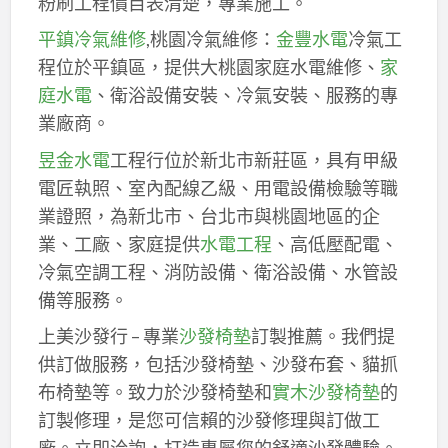
粉刷工程價目表清楚，專業施工。
平鎮冷氣維修
,桃園冷氣維修：
金豐水電
冷氣工
程位於平鎮區，提供大桃園家庭水電維修、
家
庭水電
、衛浴設備安裝、冷氣安裝、服務的專
業廠商。
昱金水電
工程行位於新北市新莊區，具有甲級
電匠執照、室內配線乙級、用電設備檢驗等職
業證照，為新北市、台北市與桃園地區的企
業、工廠、家庭提供
水電工程
、高低壓配電、
冷氣空調工程、消防設備、衛浴設備、水管設
備等服務。
上美沙發行 – 專業
沙發椅墊
訂製推薦。我們提
供訂做服務，包括沙發椅墊、沙發布套、貓抓
布椅墊等。致力於沙發椅墊和
實木沙發椅墊
的
訂製修理，是您可信賴的沙發修理與訂做工