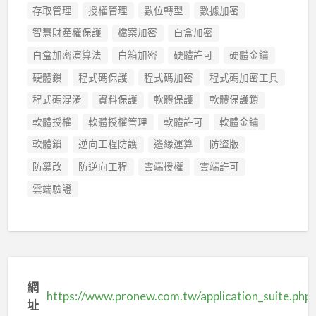
存取管理
授權管理
數位轉型
數據加密
智慧財產權保護
檔案加密
白盒加密
白盒加密演算法
白箱加密
硬體許可
硬體金鑰
硬體鎖
程式碼保護
程式碼加密
程式碼加密工具
程式碼混淆
資料保護
軟體保護
軟體保護鎖
軟體授權
軟體授權管理
軟體許可
軟體金鑰
軟體鎖
逆向工程防護
邊緣運算
防盜版
防篡改
防逆向工程
雲端授權
雲端許可
雲端驗證
網
https://www.pronew.com.tw/application_suite.php
址