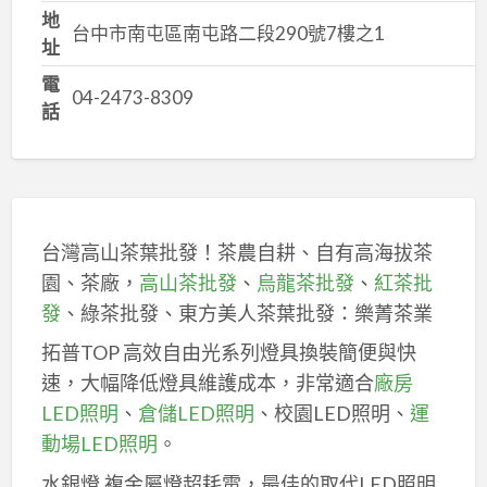
地
台中市南屯區南屯路二段290號7樓之1
址
電
04-2473-8309
話
台灣高山茶葉批發！茶農自耕、自有高海拔茶
園、茶廠，
高山茶批發
、
烏龍茶批發
、
紅茶批
發
、綠茶批發、東方美人茶葉批發：樂菁茶業
拓普TOP 高效自由光系列燈具換裝簡便與快
速，大幅降低燈具維護成本，非常適合
廠房
LED照明
、
倉儲LED照明
、校園LED照明、
運
動場LED照明
。
水銀燈,複金屬燈超耗電，最佳的取代LED照明