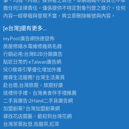
事，均為『內容』提供者之責任，本網站概不負責也不承
擔任何法律責任，僅係提供不特定對象刊登之媒介。任何
內容一經舉報與發現不當，將立即刪除帳號與內容。
[e台灣]還有更多…
myPost廣告網
快速發佈
房屋修繕
水電維修廠商名錄
行銷必用:台灣B2B
分類廣告
貼近日常的
eTaiwan廣告網
SEO搜尋引擎優化
增加外連
搜尋生活服務? 台灣
生活黃頁
赴台遊,台灣旅遊
，旅遊好康
送禮伴手禮，台灣美食
伴手禮
推薦
二手貨廣告:2Hand
二手貨
廣告網
加盟創業? 台灣
加盟創業
網
尋找花店園藝，歡迎到
台灣花網
台灣茶葉批發
,烏龍茶,紅茶