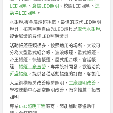
LED照明
、
倉儲LED照明
、校園LED照明、
運
動場LED照明
。
水銀燈,複金屬燈超耗電，最佳的取代LED照明
燈具：拓普照明自由光LED燈具是
取代水銀燈
,
複金屬燈的最佳LED照明燈具
活動帳篷種類很多，按照適用的場所，大致可
分為大型歐式組合帳、波浪帳篷、歐式帳篷、
帝王帳篷、快速帳篷、屋式組合帳、宮廷帳
篷。
帳篷工廠直營
，專業設計開發，歡迎洽詢
舜盛帳篷
，提供各種活動帳篷的訂做、客製化
大型鋼構廠房改善廠房照明，
工廠照明改善
，
學校運動中心高空照明改善，廠商推薦：拓普
照明
專業
LED照明工程
廠商，節能補助案協助申