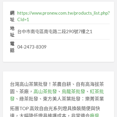
網
https://www.pronew.com.tw/products_list.php?
址
CId=1
地
台中市南屯區南屯路二段290號7樓之1
址
電
04-2473-8309
話
台灣高山茶葉批發！茶農自耕、自有高海拔茶
園、茶廠，
高山茶批發
、
烏龍茶批發
、
紅茶批
發
、綠茶批發、東方美人茶葉批發：樂菁茶業
拓普TOP 高效自由光系列燈具換裝簡便與快
速，大幅降低燈具維護成本，非常適合
廠房