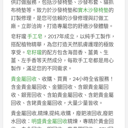
供訂做服務，包括沙發椅墊、沙發布套、貓抓
布椅墊等。致力於沙發椅墊和
實木沙發椅墊
的
訂製修理，是您可信賴的沙發修理與訂做工
廠。立即洽詢，打造專屬您的舒適沙發體驗。
皂籽瓏
手工皂
，2017年成立，以純手工製作，
搭配植物精華，為您打造天然肌膚護理的極致
享受。
皂籽瓏
的配方包含海茴香、薑黃、生
薑、左手香等天然成分，每款手工皂都是用心
製作，滿足您的不同需求。
貴金屬回收
、收購、買賣，24小時全省服務！
含金貴金屬回收、金鹽回收、含銀貴金屬回
收、銀膏回收、含鉑貴金屬回收、含鈀貴金屬
回收、含銠貴金屬回收，大量少量皆收。
貴金屬回收,精煉,提純,收購，廢鈀液回收,廢鈀
水回收：
明盛貴金屬回收
精煉，專精於黃金回