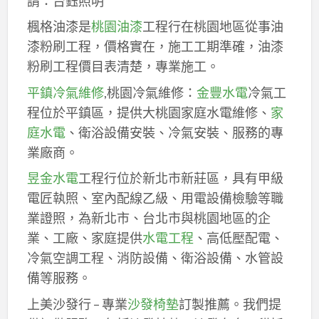
請：台鈺照明
楓格油漆是
桃園油漆
工程行在桃園地區從事油
漆粉刷工程，價格實在，施工工期準確，油漆
粉刷工程價目表清楚，專業施工。
平鎮冷氣維修
,桃園冷氣維修：
金豐水電
冷氣工
程位於平鎮區，提供大桃園家庭水電維修、
家
庭水電
、衛浴設備安裝、冷氣安裝、服務的專
業廠商。
昱金水電
工程行位於新北市新莊區，具有甲級
電匠執照、室內配線乙級、用電設備檢驗等職
業證照，為新北市、台北市與桃園地區的企
業、工廠、家庭提供
水電工程
、高低壓配電、
冷氣空調工程、消防設備、衛浴設備、水管設
備等服務。
上美沙發行 – 專業
沙發椅墊
訂製推薦。我們提