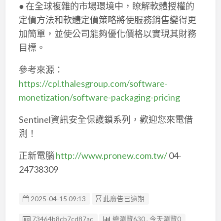
● 在全球複雜的市場環境中，瞭解軟體授權的
定價方法和軟體定價策略將使服務銷售變得更
加簡單，並使公司能夠優化價格以實現其財務
目標。
參考來源：
https://cpl.thalesgroup.com/software-
monetization/software-packaging-pricing
Sentinel資訊安全保護鎖系列，歡迎您來電借
測！
正新電腦
http://www.pronew.com.tw/
04-
24738309
2025-04-15 09:13
此廣告已逾期
廣告编號
73464b8cb7cd87ac
總瀏覽630 , 今天瀏覽0