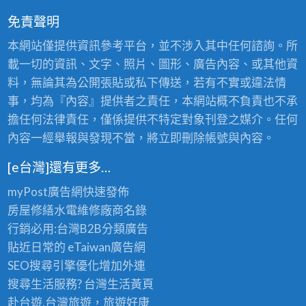
免責聲明
本網站僅提供資訊參考平台，並不涉入其中任何諮詢。所
載一切的資訊、文字、照片、圖形、廣告內容、或其他資
料，無論其為公開張貼或私下傳送，若有不實或違法情
事，均為『內容』提供者之責任，本網站概不負責也不承
擔任何法律責任，僅係提供不特定對象刊登之媒介。任何
內容一經舉報與發現不當，將立即刪除帳號與內容。
[e台灣]還有更多…
myPost廣告網
快速發佈
房屋修繕
水電維修廠商名錄
行銷必用:台灣B2B
分類廣告
貼近日常的
eTaiwan廣告網
SEO搜尋引擎優化
增加外連
搜尋生活服務? 台灣
生活黃頁
赴台遊,台灣旅遊
，旅遊好康