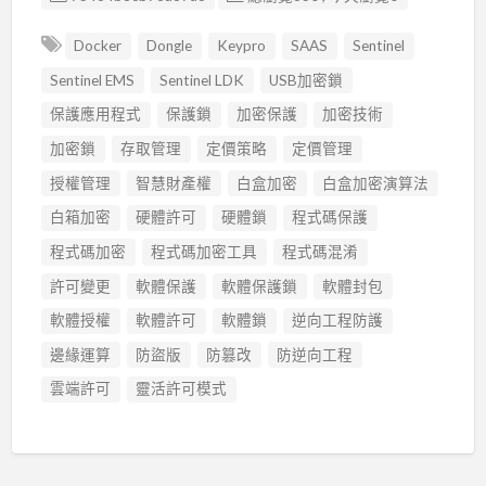
Docker
Dongle
Keypro
SAAS
Sentinel
Sentinel EMS
Sentinel LDK
USB加密鎖
保護應用程式
保護鎖
加密保護
加密技術
加密鎖
存取管理
定價策略
定價管理
授權管理
智慧財產權
白盒加密
白盒加密演算法
白箱加密
硬體許可
硬體鎖
程式碼保護
程式碼加密
程式碼加密工具
程式碼混淆
許可變更
軟體保護
軟體保護鎖
軟體封包
軟體授權
軟體許可
軟體鎖
逆向工程防護
邊緣運算
防盜版
防篡改
防逆向工程
雲端許可
靈活許可模式