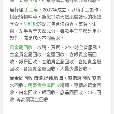
廠。立即洽詢，打造專屬您的舒適沙發體驗。
皂籽瓏
手工皂
，2017年成立，以純手工製作，
搭配植物精華，為您打造天然肌膚護理的極致
享受。
皂籽瓏
的配方包含海茴香、薑黃、生
薑、左手香等天然成分，每款手工皂都是用心
製作，滿足您的不同需求。
貴金屬回收
、收購、買賣，24小時全省服務！
含金貴金屬回收、金鹽回收、含銀貴金屬回
收、銀膏回收、含鉑貴金屬回收、含鈀貴金屬
回收、含銠貴金屬回收，大量少量皆收。
貴金屬回收,精煉,提純,收購，廢鈀液回收,廢鈀
水回收：
明盛貴金屬回收
精煉，專精於黃金回
收、白金回收、銀回收、廢晶圓回收、CPU回
收..等高價現金回收。