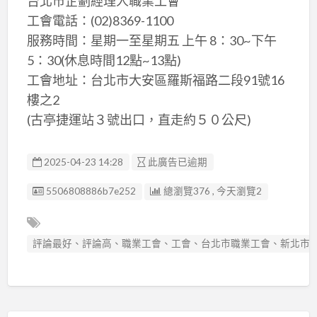
台北市企劃經理人職業工會
工會電話：(02)8369-1100
服務時間：星期一至星期五 上午 8：30~下午
5：30(休息時間12點~13點)
工會地址：台北市大安區羅斯福路二段91號16
樓之2
(古亭捷運站３號出口，直走約５０公尺)
2025-04-23 14:28
此廣告已逾期
廣告编號
5506808886b7e252
總瀏覽376 , 今天瀏覽2
評論最好、評論高、職業工會、工會、台北市職業工會、新北市職