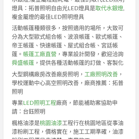
燈具：拓普照明自由光LED燈具是
取代水銀燈
,
複金屬燈的最佳LED照明燈具
活動帳篷種類很多，按照適用的場所，大致可
分為大型歐式組合帳、波浪帳篷、歐式帳篷、
帝王帳篷、快速帳篷、屋式組合帳、宮廷帳
篷。
帳篷工廠直營
，專業設計開發，歡迎洽詢
舜盛帳篷
，提供各種活動帳篷的訂做、客製化
大型鋼構廠房改善廠房照明，
工廠照明改善
，
學校運動中心高空照明改善，廠商推薦：拓普
照明
專業
LED照明工程
廠商，節能補助案協助申
請：台鈺照明
楓格油漆是
桃園油漆
工程行在桃園地區從事油
漆粉刷工程，價格實在，施工工期準確，油漆