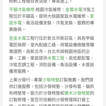
粉刷工程價目表清楚，專業施工。
平鎮冷氣維修
,桃園冷氣維修：
金豐水電
冷氣工
程位於平鎮區，提供大桃園家庭水電維修、
家
庭水電
、衛浴設備安裝、冷氣安裝、服務的專
業廠商。
昱金水電
工程行位於新北市新莊區，具有甲級
電匠執照、室內配線乙級、用電設備檢驗等職
業證照，為新北市、台北市與桃園地區的企
業、工廠、家庭提供
水電工程
、高低壓配電、
冷氣空調工程、消防設備、衛浴設備、水管設
備等服務。
上美沙發行 – 專業
沙發椅墊
訂製推薦。我們提
供訂做服務，包括沙發椅墊、沙發布套、貓抓
布椅墊等。致力於沙發椅墊和
實木沙發椅墊
的
訂製修理，是您可信賴的沙發修理與訂做工