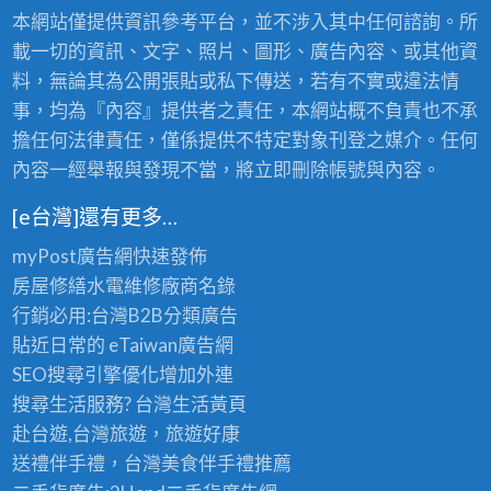
本網站僅提供資訊參考平台，並不涉入其中任何諮詢。所
載一切的資訊、文字、照片、圖形、廣告內容、或其他資
料，無論其為公開張貼或私下傳送，若有不實或違法情
事，均為『內容』提供者之責任，本網站概不負責也不承
擔任何法律責任，僅係提供不特定對象刊登之媒介。任何
內容一經舉報與發現不當，將立即刪除帳號與內容。
[e台灣]還有更多…
myPost廣告網
快速發佈
房屋修繕
水電維修廠商名錄
行銷必用:台灣B2B
分類廣告
貼近日常的
eTaiwan廣告網
SEO搜尋引擎優化
增加外連
搜尋生活服務? 台灣
生活黃頁
赴台遊,台灣旅遊
，旅遊好康
送禮伴手禮，台灣美食
伴手禮
推薦