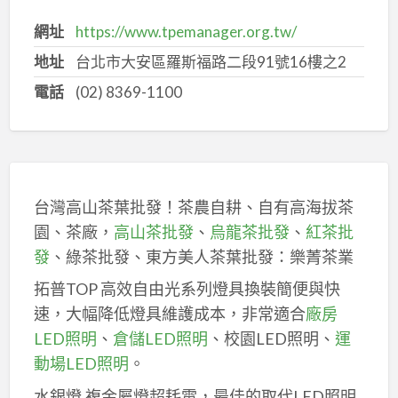
網址
https://www.tpemanager.org.tw/
地址
台北市大安區羅斯福路二段91號16樓之2
電話
(02) 8369-1100
台灣高山茶葉批發！茶農自耕、自有高海拔茶
園、茶廠，
高山茶批發
、
烏龍茶批發
、
紅茶批
發
、綠茶批發、東方美人茶葉批發：樂菁茶業
拓普TOP 高效自由光系列燈具換裝簡便與快
速，大幅降低燈具維護成本，非常適合
廠房
LED照明
、
倉儲LED照明
、校園LED照明、
運
動場LED照明
。
水銀燈,複金屬燈超耗電，最佳的取代LED照明