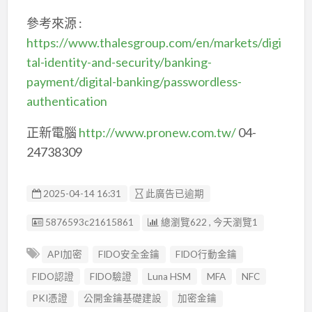
參考來源 :
https://www.thalesgroup.com/en/markets/digi
tal-identity-and-security/banking-
payment/digital-banking/passwordless-
authentication
正新電腦
http://www.pronew.com.tw/
04-
24738309
2025-04-14 16:31
此廣告已逾期
廣告编號
5876593c21615861
總瀏覽622 , 今天瀏覽1
API加密
FIDO安全金鑰
FIDO行動金鑰
FIDO認證
FIDO驗證
Luna HSM
MFA
NFC
PKI憑證
公開金鑰基礎建設
加密金鑰