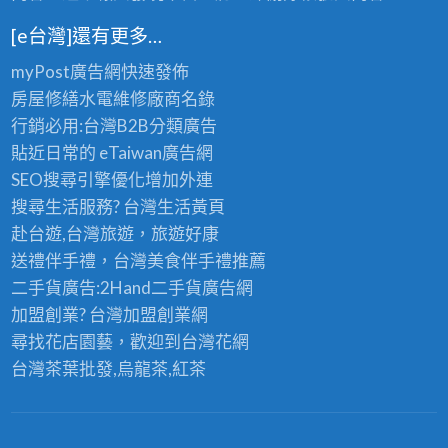
[e台灣]還有更多…
myPost廣告網
快速發佈
房屋修繕
水電維修廠商名錄
行銷必用:台灣B2B
分類廣告
貼近日常的
eTaiwan廣告網
SEO搜尋引擎優化
增加外連
搜尋生活服務? 台灣
生活黃頁
赴台遊,台灣旅遊
，旅遊好康
送禮伴手禮，台灣美食
伴手禮
推薦
二手貨廣告:2Hand
二手貨
廣告網
加盟創業? 台灣
加盟創業
網
尋找花店園藝，歡迎到
台灣花網
台灣茶葉批發
,烏龍茶,紅茶