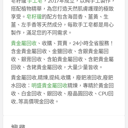
皂籽瓏
手工皂
，2017年成立，以純手工製作，
搭配植物精華，為您打造天然肌膚護理的極致
享受。
皂籽瓏
的配方包含海茴香、薑黃、生
薑、左手香等天然成分，每款手工皂都是用心
製作，滿足您的不同需求。
貴金屬回收
、收購、買賣，24小時全省服務！
含金貴金屬回收、金鹽回收、含銀貴金屬回
收、銀膏回收、含鉑貴金屬回收、含鈀貴金屬
回收、含銠貴金屬回收，大量少量皆收。
貴金屬回收,精煉,提純,收購，廢鈀液回收,廢鈀
水回收：
明盛貴金屬回收
精煉，專精於黃金回
收、白金回收、銀回收、廢晶圓回收、CPU回
收..等高價現金回收。
搜尋