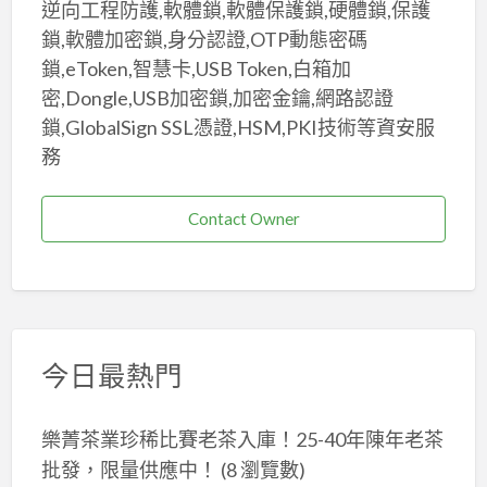
逆向工程防護,軟體鎖,軟體保護鎖,硬體鎖,保護
鎖,軟體加密鎖,身分認證,OTP動態密碼
鎖,eToken,智慧卡,USB Token,白箱加
密,Dongle,USB加密鎖,加密金鑰,網路認證
鎖,GlobalSign SSL憑證,HSM,PKI技術等資安服
務
Contact Owner
今日最熱門
樂菁茶業珍稀比賽老茶入庫！25-40年陳年老茶
批發，限量供應中！
(8 瀏覽數)