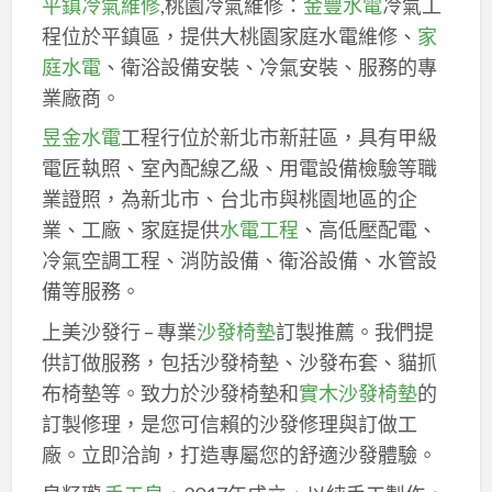
平鎮冷氣維修
,桃園冷氣維修：
金豐水電
冷氣工
程位於平鎮區，提供大桃園家庭水電維修、
家
庭水電
、衛浴設備安裝、冷氣安裝、服務的專
業廠商。
昱金水電
工程行位於新北市新莊區，具有甲級
電匠執照、室內配線乙級、用電設備檢驗等職
業證照，為新北市、台北市與桃園地區的企
業、工廠、家庭提供
水電工程
、高低壓配電、
冷氣空調工程、消防設備、衛浴設備、水管設
備等服務。
上美沙發行 – 專業
沙發椅墊
訂製推薦。我們提
供訂做服務，包括沙發椅墊、沙發布套、貓抓
布椅墊等。致力於沙發椅墊和
實木沙發椅墊
的
訂製修理，是您可信賴的沙發修理與訂做工
廠。立即洽詢，打造專屬您的舒適沙發體驗。