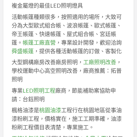
複金屬燈的最佳LED照明燈具
活動帳篷種類很多，按照適用的場所，大致可
分為大型歐式組合帳、波浪帳篷、歐式帳篷、
帝王帳篷、快速帳篷、屋式組合帳、宮廷帳
篷。
帳篷工廠直營
，專業設計開發，歡迎洽詢
舜盛帳篷
，提供各種活動帳篷的訂做、客製化
大型鋼構廠房改善廠房照明，
工廠照明改善
，
學校運動中心高空照明改善，廠商推薦：拓普
照明
專業
LED照明工程
廠商，節能補助案協助申
請：台鈺照明
楓格油漆是
桃園油漆
工程行在桃園地區從事油
漆粉刷工程，價格實在，施工工期準確，油漆
粉刷工程價目表清楚，專業施工。