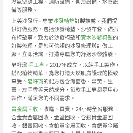
冷氣空調工程、消防設備、衛浴設備、水管設
備等服務。
上美沙發行 – 專業
沙發椅墊
訂製推薦。我們提
供訂做服務，包括沙發椅墊、沙發布套、貓抓
布椅墊等。致力於沙發椅墊和
實木沙發椅墊
的
訂製修理，是您可信賴的沙發修理與訂做工
廠。立即洽詢，打造專屬您的舒適沙發體驗。
皂籽瓏
手工皂
，2017年成立，以純手工製作，
搭配植物精華，為您打造天然肌膚護理的極致
享受。
皂籽瓏
的配方包含海茴香、薑黃、生
薑、左手香等天然成分，每款手工皂都是用心
製作，滿足您的不同需求。
貴金屬回收
、收購、買賣，24小時全省服務！
含金貴金屬回收、金鹽回收、含銀貴金屬回
收、銀膏回收、含鉑貴金屬回收、含鈀貴金屬