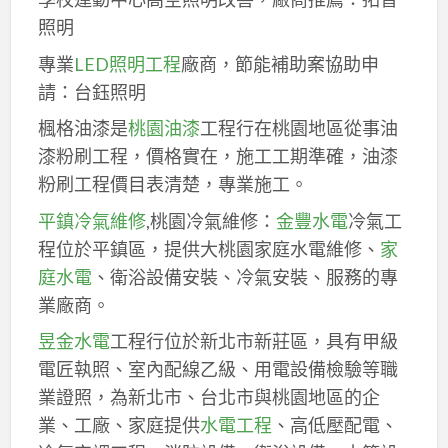
照明
專業
LED照明工程
廠商，節能補助案協助申
請：台鈺照明
楓格油漆是
桃園油漆
工程行在桃園地區從事油
漆粉刷工程，價格實在，施工工期準確，油漆
粉刷工程價目表清楚，專業施工。
平鎮冷氣維修
,桃園冷氣維修：
金豐水電
冷氣工
程位於平鎮區，提供大桃園家庭水電維修、
家
庭水電
、衛浴設備安裝、冷氣安裝、服務的專
業廠商。
昱金水電
工程行位於新北市新莊區，具有甲級
電匠執照、室內配線乙級、用電設備檢驗等職
業證照，為新北市、台北市與桃園地區的企
業、工廠、家庭提供
水電工程
、高低壓配電、