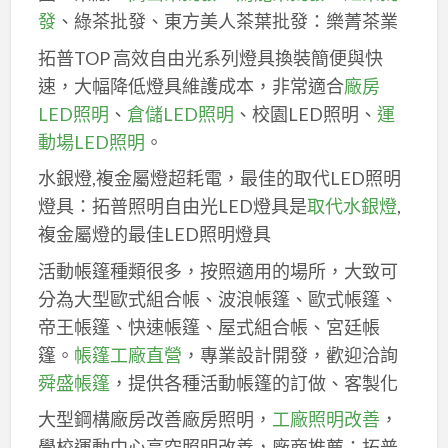
發
、綠茶批發、東方美人茶葉批發：樂菁茶業
拓普TOP 高效自由光系列燈具換裝簡便與快
速，大幅降低燈具維護成本，非常適合
廠房
LED照明
、
倉儲LED照明
、校園LED照明、
運
動場LED照明
。
水銀燈,複金屬燈超耗電，最佳的取代LED照明
燈具：拓普照明自由光LED燈具是
取代水銀燈
,
複金屬燈的最佳LED照明燈具
活動帳篷種類很多，按照適用的場所，大致可
分為大型歐式組合帳、波浪帳篷、歐式帳篷、
帝王帳篷、快速帳篷、屋式組合帳、宮廷帳
篷。
帳篷工廠直營
，專業設計開發，歡迎洽詢
舜盛帳篷
，提供各種活動帳篷的訂做、客製化
大型鋼構廠房改善廠房照明，
工廠照明改善
，
學校運動中心高空照明改善，廠商推薦：拓普