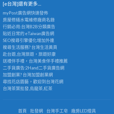
[e台灣]還有更多…
myPost廣告網
快速發佈
房屋修繕
水電維修廠商名錄
行銷必用:台灣B2B
分類廣告
貼近日常的
eTaiwan廣告網
SEO搜尋引擎優化
增加外連
搜尋生活服務? 台灣
生活黃頁
赴台遊,台灣旅遊
，旅遊好康
送禮伴手禮，台灣美食
伴手禮
推薦
二手貨廣告:2Hand
二手貨
廣告網
加盟創業? 台灣
加盟創業
網
尋找花店園藝，歡迎到
台灣花網
台灣茶葉批發
,烏龍茶,紅茶
首頁
批發網
台灣手工皂
廠房LED燈具