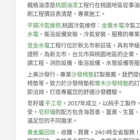
楓格油漆是
桃園油漆
工程行在桃園地區從事油
刷工程價目表清楚，專業施工。
平鎮冷氣維修
,桃園冷氣維修：
金豐水電
冷氣
水電
、衛浴設備安裝、冷氣安裝、服務的專業
昱金水電
工程行位於新北市新莊區，具有甲級
證照，為新北市、台北市與桃園地區的企業、
調工程、消防設備、衛浴設備、水管設備等服
上美沙發行 – 專業
沙發椅墊
訂製推薦。我們提
椅墊等。致力於沙發椅墊和
實木沙發椅墊
的訂
即洽詢，打造專屬您的舒適沙發體驗。
皂籽瓏
手工皂
，2017年成立，以純手工製
受。
皂籽瓏
的配方包含海茴香、薑黃、生薑、
滿足您的不同需求。
貴金屬回收
、收購、買賣，24小時全省服務