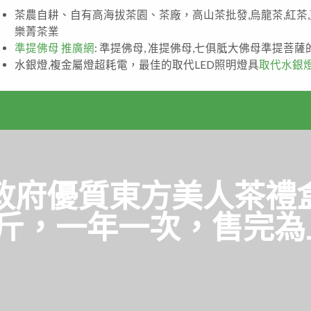
茶農自耕、自有高海拔茶園、茶廠，高山茶批發,烏龍茶,紅茶
樂菁茶業
準提佛母 推廣網
: 準提佛母, 准提佛母,七俱胝大佛母準提菩
水銀燈,複金屬燈超耗電，最佳的取代LED照明燈具
取代水銀
政府優質東方美人茶禮
8斤，一年一次，售完為