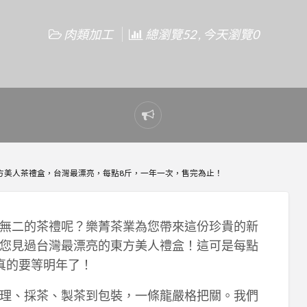
肉類加工
總瀏覽52 , 今天瀏覽0
Report
problem
方美人茶禮盒，台灣最漂亮，每點8斤，一年一次，售完為止！
無二的茶禮呢？樂菁茶業為您帶來這份珍貴的新
您見過台灣最漂亮的東方美人禮盒！這可是每點
真的要等明年了！
理、採茶、製茶到包裝，一條龍嚴格把關。我們