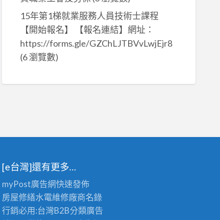
15年第1梯就業服務人員技術士課程
【開始報名】 【報名連結】網址：
https://forms.gle/GZChLJTBVvLwjEjr8
(6 瀏覽數)
[e台灣]還有更多…
myPost廣告網
快速發佈
房屋修繕
水電維修廠商名錄
行銷必用:台灣B2B
分類廣告