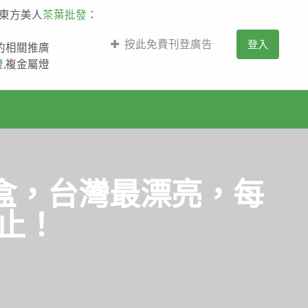
,東方美人
茶葉批發
：
按此免費刊登廣告
登入
薩的相關推廣
燈
,複金屬燈
盒，台灣最漂亮，每
止！