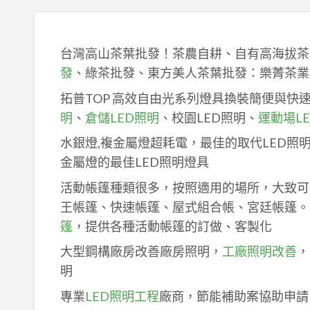
台灣高山茶葉批發！茶農自耕、自有高海拔茶
發
、綠茶批發、東方美人茶葉批發：樂菁茶業
拓普TOP 高效自由光系列燈具換裝簡便與快
明
、
倉儲LED照明
、校園LED照明、
運動場L
水銀燈,複金屬燈超耗電，最佳的取代LED照
金屬燈的最佳LED照明燈具
活動帳篷種類很多，按照適用的場所，大致可
王帳篷、快速帳篷、屋式組合帳、宮廷帳篷。
篷
，提供各種活動帳篷的訂做、客製化
大型鋼構廠房改善廠房照明，
工廠照明改善
，
明
專業
LED照明工程
廠商，節能補助案協助申請