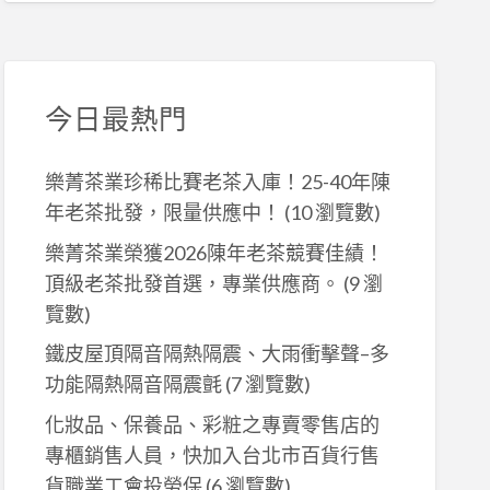
今日最熱門
樂菁茶業珍稀比賽老茶入庫！25-40年陳
年老茶批發，限量供應中！
(10 瀏覽數)
樂菁茶業榮獲2026陳年老茶競賽佳績！
頂級老茶批發首選，專業供應商。
(9 瀏
覽數)
鐵皮屋頂隔音隔熱隔震、大雨衝擊聲–多
功能隔熱隔音隔震氈
(7 瀏覽數)
化妝品、保養品、彩粧之專賣零售店的
專櫃銷售人員，快加入台北市百貨行售
貨職業工會投勞保
(6 瀏覽數)