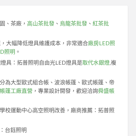
園、茶廠，
高山茶批發
、
烏龍茶批發
、
紅茶批
速，大幅降低燈具維護成本，非常適合
廠房LED照
ED照明
。
明燈具：拓普照明自由光LED燈具是
取代水銀燈
,複
分為大型歐式組合帳、波浪帳篷、歐式帳篷、帝
帳篷工廠直營
，專業設計開發，歡迎洽詢
舜盛帳
學校運動中心高空照明改善，廠商推薦：拓普照
：台鈺照明