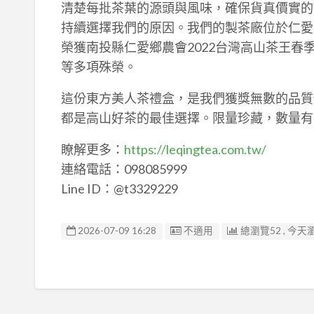
清楚每批茶葉的源頭與風味，確保貨真價實的
持續選擇我們的原因。我們的製茶廠位於仁愛
榮獲南投縣仁愛鄉農會2022台灣高山茶王
等多項殊榮。
這份東方美人茶禮盒，是我們獲獎無數的品質
都是高山好茶的最佳選擇。限量珍藏，數量有
瞭解更多：
https://leqingtea.com.tw/
連絡電話：098085999
Line ID：@t3329229
廣告编號
2026-07-09 16:28
不適用
總瀏覽52 , 今天