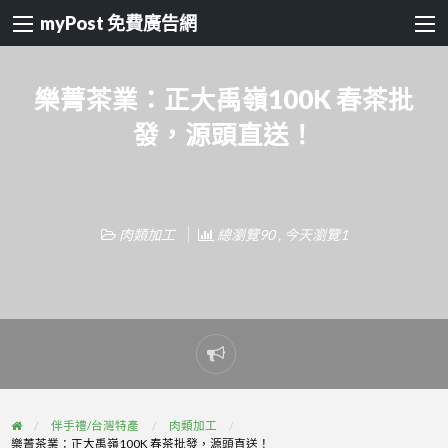
myPost 免費廣告網
樂菁茶業：正大禹嶺100K 春茶批
發，源頭直送！
肉類加工
總瀏覽90 , 今天瀏覽1
Report
problem
伴手禮/台灣特產
肉類加工
樂菁茶業：正大禹嶺100K 春茶批發，源頭直送！