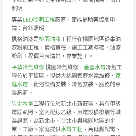
照明
專業
LED照明工程
廠商，節能補助案協助申
請：台鈺照明
楓格油漆是
桃園油漆
工程行在桃園地區從事油
漆粉刷工程，價格實在，施工工期準確，油漆
粉刷工程價目表清楚，專業施工。
平鎮冷氣維修
,桃園冷氣維修：
金豐水電
冷氣工
程位於平鎮區，提供大桃園家庭水電維修、
家
庭水電
、衛浴設備安裝、冷氣安裝、服務的專
業廠商。
昱金水電
工程行位於新北市新莊區，具有甲級
電匠執照、室內配線乙級、用電設備檢驗等職
業證照，為新北市、台北市與桃園地區的企
業、工廠、家庭提供
水電工程
、高低壓配電、