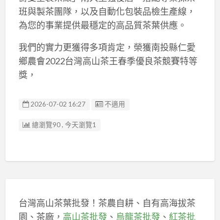
班與製茶團隊，以及自動化包裝品檢生產線，
為您的事業提供最穩定的高品質茶葉供應。
我們的實力更獲得多項肯定，榮獲南投縣仁愛
鄉農會2022台灣高山茶王春季優良茶競賽特等
獎，
廣告编號
2026-07-02 16:27
不適用
總瀏覽90 , 今天瀏覽1
台灣高山茶葉批發！茶農自耕、自有高海拔茶
園、茶廠，
高山茶批發
、
烏龍茶批發
、
紅茶批