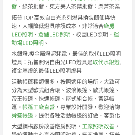
發
、綠茶批發、東方美人茶葉批發：樂菁茶業
拓普TOP 高效自由光系列燈具換裝簡便與快
速，大幅降低燈具維護成本，非常適合
廠房
LED照明
、
倉儲LED照明
、校園LED照明、
運
動場LED照明
。
水銀燈,複金屬燈超耗電，最佳的取代LED照明
燈具：拓普照明自由光LED燈具是
取代水銀燈
,
複金屬燈的最佳LED照明燈具
活動帳篷種類很多，按照適用的場所，大致可
分為大型歐式組合帳、波浪帳篷、歐式帳篷、
帝王帳篷、快速帳篷、屋式組合帳、宮廷帳
篷。
帳篷工廠直營
，專業設計開發，歡迎洽詢
舜盛帳篷
，提供各種活動帳篷的訂做、客製化
大型鋼構廠房改善廠房照明，
工廠照明改善
，
學校運動中心高空照明改善，廠商推薦：拓普