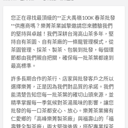
您正在尋找最頂級的**正大禹嶺100K 春茶批發
**供應商嗎？樂菁茶業誠摯邀請您來體驗我們
的堅持與卓越！我們深耕台灣高山茶多年，堅
持自有茶園、自有茶廠的一條龍管理模式，從
茶園管理、採茶、製茶、包裝到批發，每個環
節都由我們親自把關，確保每一批茶葉都達到
最高標準。
許多長期合作的茶行、店家與批發客戶之所以
選擇樂菁，正是因為我們對品質的承諾。我們
能清楚告知您每一批茶葉的確切山頭來源，並
精準掌握每一季氣候對茶湯風味的影響，讓您
批發的每一口茶都安心、放心。樂菁茶業擁有
仁愛鄉的「高峰樂菁製茶廠」與福壽山的「福
壽雙全製茶廠」兩大堅強後盾，搭配專業採茶