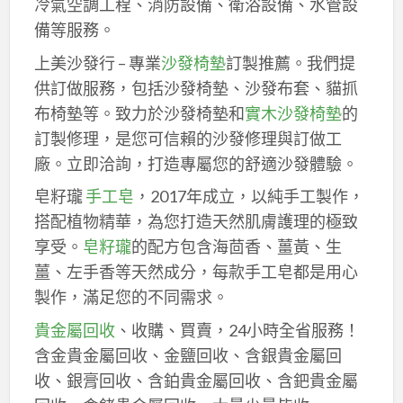
冷氣空調工程、消防設備、衛浴設備、水管設
備等服務。
上美沙發行 – 專業
沙發椅墊
訂製推薦。我們提
供訂做服務，包括沙發椅墊、沙發布套、貓抓
布椅墊等。致力於沙發椅墊和
實木沙發椅墊
的
訂製修理，是您可信賴的沙發修理與訂做工
廠。立即洽詢，打造專屬您的舒適沙發體驗。
皂籽瓏
手工皂
，2017年成立，以純手工製作，
搭配植物精華，為您打造天然肌膚護理的極致
享受。
皂籽瓏
的配方包含海茴香、薑黃、生
薑、左手香等天然成分，每款手工皂都是用心
製作，滿足您的不同需求。
貴金屬回收
、收購、買賣，24小時全省服務！
含金貴金屬回收、金鹽回收、含銀貴金屬回
收、銀膏回收、含鉑貴金屬回收、含鈀貴金屬