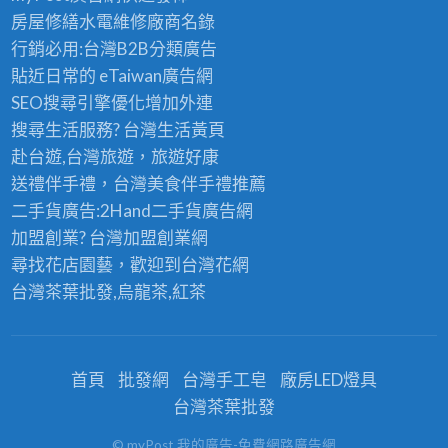
房屋修繕
水電維修廠商名錄
行銷必用:台灣B2B
分類廣告
貼近日常的
eTaiwan廣告網
SEO搜尋引擎優化
增加外連
搜尋生活服務? 台灣
生活黃頁
赴台遊,台灣旅遊
，旅遊好康
送禮伴手禮，台灣美食
伴手禮
推薦
二手貨廣告:2Hand
二手貨
廣告網
加盟創業? 台灣
加盟創業
網
尋找花店園藝，歡迎到
台灣花網
台灣茶葉批發
,烏龍茶,紅茶
首頁
批發網
台灣手工皂
廠房LED燈具
台灣茶葉批發
© myPost 我的廣告-免費網路廣告網