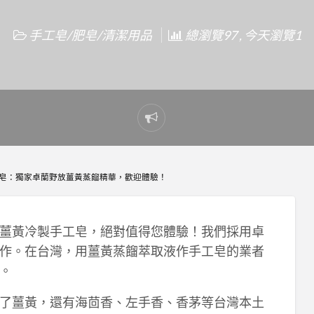
手工皂/肥皂/清潔用品
總瀏覽97 , 今天瀏覽1
Report
problem
皂：獨家卓蘭野放薑黃蒸餾精華，歡迎體驗！
薑黃冷製手工皂，絕對值得您體驗！我們採用卓
作。在台灣，用薑黃蒸餾萃取液作手工皂的業者
。
了薑黃，還有海茴香、左手香、香茅等台灣本土