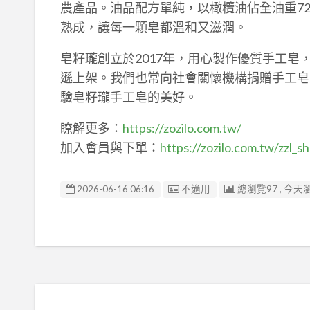
農產品。油品配方單純，以橄欖油佔全油重7
熟成，讓每一顆皂都溫和又滋潤。
皂籽瓏創立於2017年，用心製作優質手工皂，
遜上架。我們也常向社會關懷機構捐贈手工皂
驗皂籽瓏手工皂的美好。
瞭解更多：
https://zozilo.com.tw/
加入會員與下單：
https://zozilo.com.tw/zzl_s
廣告编號
2026-06-16 06:16
不適用
總瀏覽97 , 今天