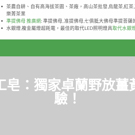
茶農自耕、自有高海拔茶園、茶廠，高山茶批發,烏龍茶,紅茶
樂菁茶業
準提佛母 推廣網
: 準提佛母, 准提佛母,七俱胝大佛母準提菩
水銀燈,複金屬燈超耗電，最佳的取代LED照明燈具
取代水銀
工皂：獨家卓蘭野放薑
驗！