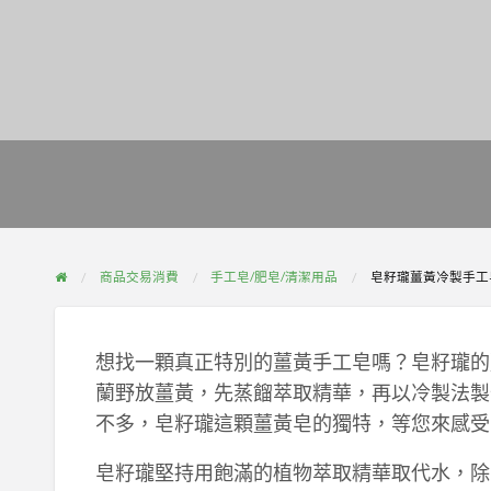
商品交易消費
手工皂/肥皂/清潔用品
皂籽瓏薑黃冷製手工
想找一顆真正特別的薑黃手工皂嗎？皂籽瓏的
蘭野放薑黃，先蒸餾萃取精華，再以冷製法製
不多，皂籽瓏這顆薑黃皂的獨特，等您來感受
皂籽瓏堅持用飽滿的植物萃取精華取代水，除