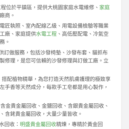
工程位於平鎮區，提供大桃園家庭水電維修、
家庭
廠商。
電匠執照、室內配線乙級、用電設備檢驗等職業
工廠、家庭提供
水電工程
、高低壓配電、冷氣空
務。
供訂做服務，包括沙發椅墊、沙發布套、貓抓布
製修理，是您可信賴的沙發修理與訂做工廠。立
作，搭配植物精華，為您打造天然肌膚護理的極致享
左手香等天然成分，每款手工皂都是用心製作，
！含金貴金屬回收、金鹽回收、含銀貴金屬回收、
、含銠貴金屬回收，大量少量皆收。
鈀水回收：
明盛貴金屬回收
精煉，專精於黃金回