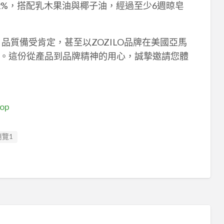
2%，搭配乳木果油與椰子油，經過至少6週晾皂
品質備受肯定，甚至以ZOZILO品牌在美國亞馬
。這份從產品到品牌精神的用心，誠摯邀請您體
hop
瀏覽1