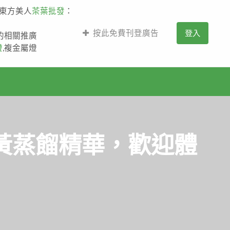
,東方美人
茶葉批發
：
按此免費刊登廣告
登入
薩的相關推廣
燈
,複金屬燈
黃蒸餾精華，歡迎體