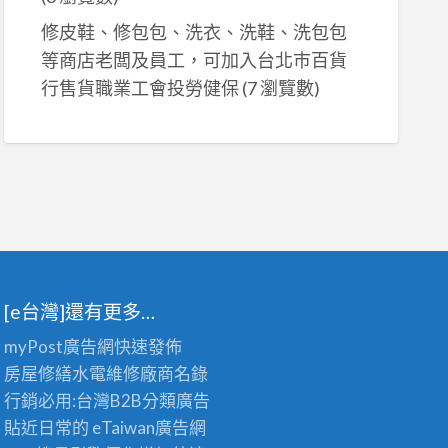
修皮鞋、修包包、洗衣、洗鞋、洗包包
等商店老闆及員工，可加入台北巿百貨
行售貨職業工會投勞健保
(7 瀏覽數)
[e台灣]還有更多…
myPost廣告網
快速發佈
房屋修繕
水電維修廠商名錄
行銷必用:台灣B2B
分類廣告
貼近日常的
eTaiwan廣告網