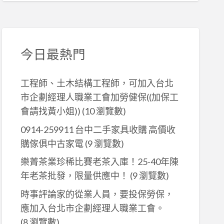
今日最熱門
工程師、土木結構工程師，可加入台北
市企劃經理人職業工會加勞健保((加保工
會請找黃小姐))
(10 瀏覽數)
0914-259911 台中二手家具收購 高價收
購傢俱中古家電
(9 瀏覽數)
樂菁茶業珍稀比賽老茶入庫！25-40年陳
年老茶批發，限量供應中！
(9 瀏覽數)
時事評論家的從業人員，要投保勞保，
應加入台北市企劃經理人職業工會。
(8 瀏覽數)