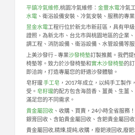
平鎮冷氣維修
,桃園冷氣維修：
金豐水電
冷氣
水電
、衛浴設備安裝、冷氣安裝、服務的專業
昱金水電
工程行位於新北市新莊區，具有甲級
證照，為新北市、台北市與桃園地區的企業、
調工程、消防設備、衛浴設備、水管設備等服
上美沙發行 – 專業
沙發椅墊
訂製推薦。我們提
椅墊等。致力於沙發椅墊和
實木沙發椅墊
的訂
即洽詢，打造專屬您的舒適沙發體驗。
皂籽瓏
手工皂
，2017年成立，以純手工製
受。
皂籽瓏
的配方包含海茴香、薑黃、生薑、
滿足您的不同需求。
貴金屬回收
、收購、買賣，24小時全省服務
銀膏回收、含鉑貴金屬回收、含鈀貴金屬回收
貴金屬回收,精煉,提純,收購，廢鈀液回收,廢