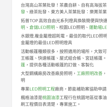
台灣高山茶葉批發！茶農自耕、自有高海拔茶
發
、綠茶批發、東方美人茶葉批發：樂菁茶業
拓普TOP 高效自由光系列燈具換裝簡便與快
明
、
倉儲LED照明
、校園LED照明、
運動場L
水銀燈,複金屬燈超耗電，最佳的取代LED照
金屬燈的最佳LED照明燈具
活動帳篷種類很多，按照適用的場所，大致可
王帳篷、快速帳篷、屋式組合帳、宮廷帳篷。
篷
，提供各種活動帳篷的訂做、客製化
大型鋼構廠房改善廠房照明，
工廠照明改善
，
明
專業
LED照明工程
廠商，節能補助案協助申請
楓格油漆是
桃園油漆
工程行在桃園地區從事油
刷工程價目表清楚，專業施工。