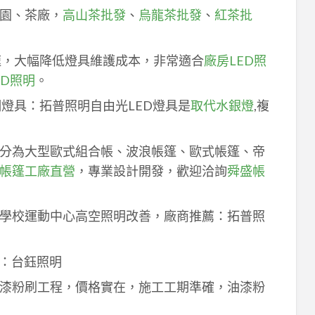
園、茶廠，
高山茶批發
、
烏龍茶批發
、
紅茶批
速，大幅降低燈具維護成本，非常適合
廠房LED照
ED照明
。
明燈具：拓普照明自由光LED燈具是
取代水銀燈
,複
分為大型歐式組合帳、波浪帳篷、歐式帳篷、帝
帳篷工廠直營
，專業設計開發，歡迎洽詢
舜盛帳
學校運動中心高空照明改善，廠商推薦：拓普照
：台鈺照明
漆粉刷工程，價格實在，施工工期準確，油漆粉