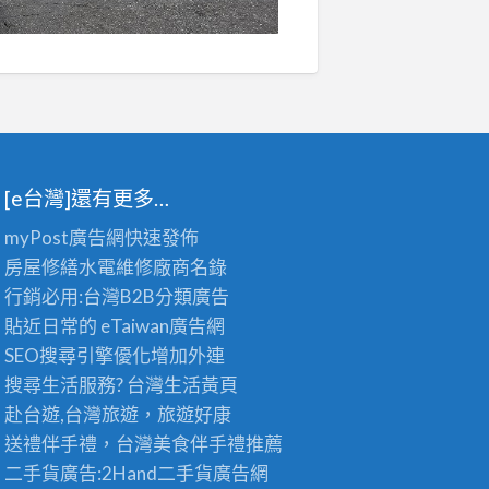
[e台灣]還有更多…
myPost廣告網
快速發佈
房屋修繕
水電維修廠商名錄
行銷必用:台灣B2B
分類廣告
貼近日常的
eTaiwan廣告網
SEO搜尋引擎優化
增加外連
搜尋生活服務? 台灣
生活黃頁
赴台遊,台灣旅遊
，旅遊好康
送禮伴手禮，台灣美食
伴手禮
推薦
二手貨廣告:2Hand
二手貨
廣告網