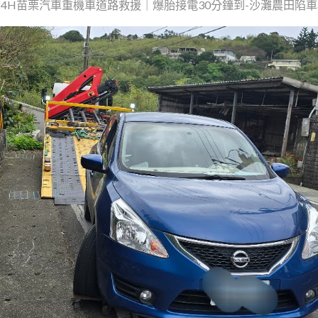
 24H苗栗汽車重機車道路救援｜爆胎接電30分鐘到-沙灘農田陷