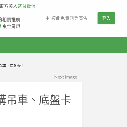
,東方美人
茶葉批發
：
按此免費刊登廣告
登入
薩的相關推廣
燈
,複金屬燈
吊車、底盤卡住
Next Image →
溝吊車、底盤卡