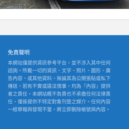
免責聲明
本網站僅提供資訊參考平台，並不涉入其中任何
諮詢。所載一切的資訊、文字、照片、圖形、廣
告內容、或其他資料，無論其為公開張貼或私下
傳送，若有不實或違法情事，均為『內容』提供
者之責任，本網站概不負責也不承擔任何法律責
任，僅係提供不特定對象刊登之媒介。任何內容
一經舉報與發現不當，將立即刪除帳號與內容。