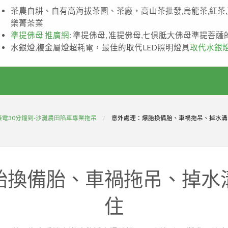
茶農自耕、自有高海拔茶園、茶廠，高山茶批發,烏龍茶,紅茶
樂菁茶業
準提佛母 推廣網
: 準提佛母, 准提佛母,七俱胝大佛母準提菩
水銀燈,複金屬燈超耗電，最佳的取代LED照明燈具
取代水銀
接電30分鐘到-沙灘農田陷車專業拖吊
意外處理：爆胎換備胎、車禍拖吊、掉水溝
胎換備胎、車禍拖吊、掉水
住