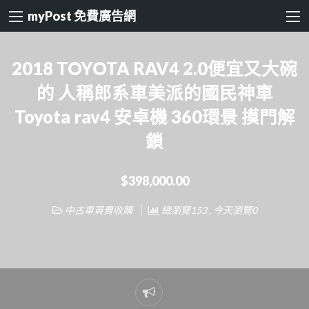
myPost 免費廣告網
2018 TOYOTA RAV4 2.0便宜又大碗
的 人稱郎系車美派的國民神車
Toyota rav4 安卓機 360環景 摸門解
鎖
$398,000.00
中古車買賣收購
總瀏覽153 , 今天瀏覽0
Report