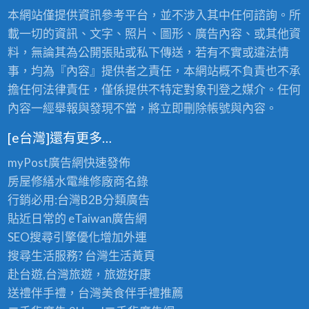
本網站僅提供資訊參考平台，並不涉入其中任何諮詢。所
載一切的資訊、文字、照片、圖形、廣告內容、或其他資
料，無論其為公開張貼或私下傳送，若有不實或違法情
事，均為『內容』提供者之責任，本網站概不負責也不承
擔任何法律責任，僅係提供不特定對象刊登之媒介。任何
內容一經舉報與發現不當，將立即刪除帳號與內容。
[e台灣]還有更多…
myPost廣告網
快速發佈
房屋修繕
水電維修廠商名錄
行銷必用:台灣B2B
分類廣告
貼近日常的
eTaiwan廣告網
SEO搜尋引擎優化
增加外連
搜尋生活服務? 台灣
生活黃頁
赴台遊,台灣旅遊
，旅遊好康
送禮伴手禮，台灣美食
伴手禮
推薦