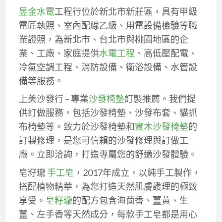
昱金水電
工程行位於新北市新莊區，具有甲級
電匠執照、室內配線乙級、用電設備檢驗等職
業證照，為新北市、台北市與桃園地區的企
業、工廠、家庭提供
水電工程
、高低壓配電、
冷氣空調工程、消防設備、衛浴設備、水管設
備等服務。
上美沙發行 – 專業
沙發椅墊
訂製推薦。我們提
供訂做服務，包括沙發椅墊、沙發布套、貓抓
布椅墊等。致力於沙發椅墊和
實木沙發椅墊
的
訂製修理，是您可信賴的沙發修理與訂做工
廠。立即洽詢，打造專屬您的舒適沙發體驗。
皂籽瓏
手工皂
，2017年成立，以純手工製作，
搭配植物精華，為您打造天然肌膚護理的極致
享受。
皂籽瓏
的配方包含海茴香、薑黃、生
薑、左手香等天然成分，每款手工皂都是用心