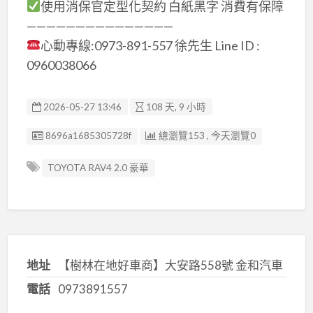
使用消保官定型化契約 白紙黑字 消費有保障
———————————————
心動專線:0973-891-557 徐先生 Line ID :
0960038066
2026-05-27 13:46
108 天, 9 小時
廣告编號
8696a1685305728f
總瀏覽153 , 今天瀏覽0
TOYOTA RAV4 2.0 豪華
地址
【樹林在地好車商】大安路558號 金和汽車
電話
0973891557