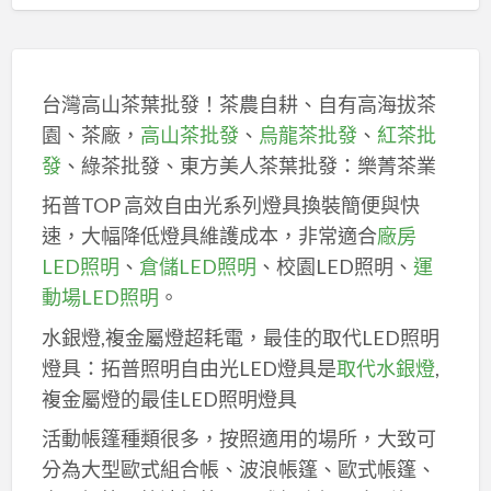
台灣高山茶葉批發！茶農自耕、自有高海拔茶
園、茶廠，
高山茶批發
、
烏龍茶批發
、
紅茶批
發
、綠茶批發、東方美人茶葉批發：樂菁茶業
拓普TOP 高效自由光系列燈具換裝簡便與快
速，大幅降低燈具維護成本，非常適合
廠房
LED照明
、
倉儲LED照明
、校園LED照明、
運
動場LED照明
。
水銀燈,複金屬燈超耗電，最佳的取代LED照明
燈具：拓普照明自由光LED燈具是
取代水銀燈
,
複金屬燈的最佳LED照明燈具
活動帳篷種類很多，按照適用的場所，大致可
分為大型歐式組合帳、波浪帳篷、歐式帳篷、