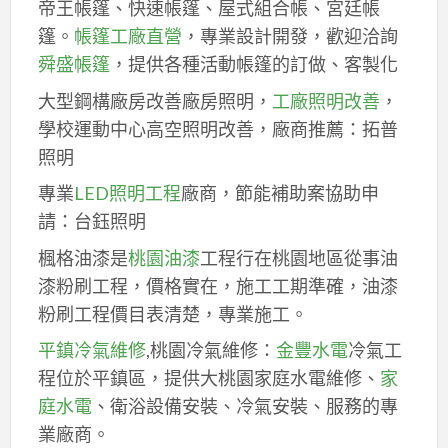
帝王帳篷、快速帳篷、屋式組合帳、宮廷帳
篷。
帳篷工廠直營
，專業設計開發，歡迎洽詢
舜盛帳篷
，提供各種活動帳篷的訂做、客製化
大型鋼構廠房改善廠房照明，
工廠照明改善
，
學校運動中心高空照明改善，廠商推薦：拓普
照明
專業
LED照明工程
廠商，節能補助案協助申
請：台鈺照明
楓格油漆是
桃園油漆
工程行在桃園地區從事油
漆粉刷工程，價格實在，施工工期準確，油漆
粉刷工程價目表清楚，專業施工。
平鎮冷氣維修
,桃園冷氣維修：
金豐水電
冷氣工
程位於平鎮區，提供大桃園家庭水電維修、
家
庭水電
、衛浴設備安裝、冷氣安裝、服務的專
業廠商。