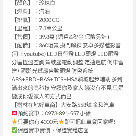
【顏色】：珍珠白
【燃料】：汽油
【排氣】：2000 CC
【里程】：7.3萬公里
【售價】：39.8萬 ( 過戶&稅金 保險另計 )
【配備】：360環景 摸門解鎖 安卓多媒體影音
(可上youtube) LED日行燈 LED頭燈 LED尾燈
分區恆溫空調 駕駛座電動調整 定速巡航 倒車雷
達+顯影 光感應自動頭燈 防盜系統
ABS+EBD+BAS+TCS+HSA斜坡起步輔助 多到
滿出來的高科技 守護你及家人 錢沒有不見 只是
變成你愛家人的方式而已
【樹林在地好車商】大安路558號 金和汽車
預約賞車：0973-891-557 小徐
只要你有 4000元
即可把此車貸回家喔!
保證實車實價，保證實體店面