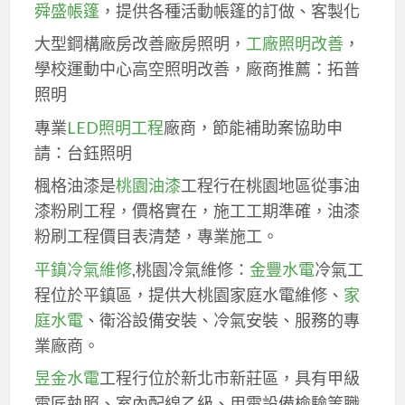
舜盛帳篷
，提供各種活動帳篷的訂做、客製化
大型鋼構廠房改善廠房照明，
工廠照明改善
，
學校運動中心高空照明改善，廠商推薦：拓普
照明
專業
LED照明工程
廠商，節能補助案協助申
請：台鈺照明
楓格油漆是
桃園油漆
工程行在桃園地區從事油
漆粉刷工程，價格實在，施工工期準確，油漆
粉刷工程價目表清楚，專業施工。
平鎮冷氣維修
,桃園冷氣維修：
金豐水電
冷氣工
程位於平鎮區，提供大桃園家庭水電維修、
家
庭水電
、衛浴設備安裝、冷氣安裝、服務的專
業廠商。
昱金水電
工程行位於新北市新莊區，具有甲級
電匠執照、室內配線乙級、用電設備檢驗等職