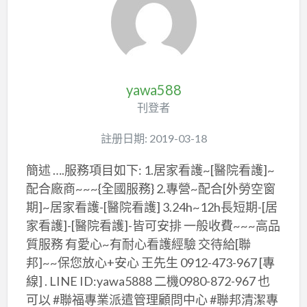
yawa588
刊登者
註册日期: 2019-03-18
簡述 ….服務項目如下: 1.居家看護~[醫院看護]~
配合廠商~~~{全國服務} 2.專營~配合[外勞空窗
期]~居家看護-[醫院看護] 3.24h~12h長短期-[居
家看護]-[醫院看護]-皆可安排 一般收費~~~高品
質服務 有愛心~有耐心看護經驗 交待給[聯
邦]~~保您放心+安心 王先生 0912-473-967 [專
線] . LINE ID:yawa5888 二機0980-872-967 也
可以 #聯福專業派遣管理顧問中心 #聯邦清潔專