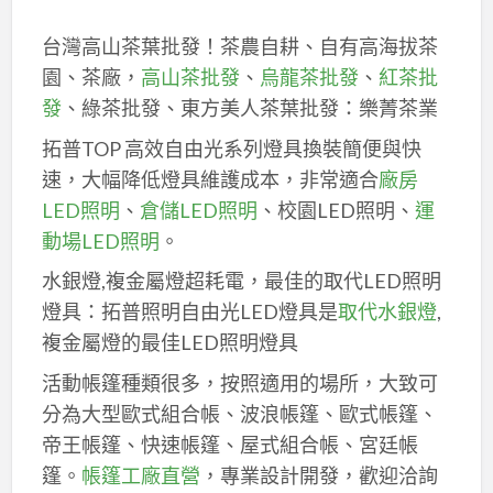
台灣高山茶葉批發！茶農自耕、自有高海拔茶
園、茶廠，
高山茶批發
、
烏龍茶批發
、
紅茶批
發
、綠茶批發、東方美人茶葉批發：樂菁茶業
拓普TOP 高效自由光系列燈具換裝簡便與快
速，大幅降低燈具維護成本，非常適合
廠房
LED照明
、
倉儲LED照明
、校園LED照明、
運
動場LED照明
。
水銀燈,複金屬燈超耗電，最佳的取代LED照明
燈具：拓普照明自由光LED燈具是
取代水銀燈
,
複金屬燈的最佳LED照明燈具
活動帳篷種類很多，按照適用的場所，大致可
分為大型歐式組合帳、波浪帳篷、歐式帳篷、
帝王帳篷、快速帳篷、屋式組合帳、宮廷帳
篷。
帳篷工廠直營
，專業設計開發，歡迎洽詢