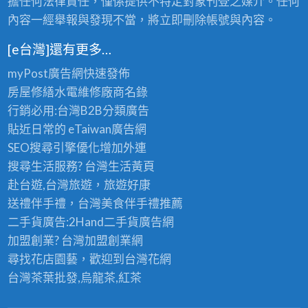
擔任何法律責任，僅係提供不特定對象刊登之媒介。任何
內容一經舉報與發現不當，將立即刪除帳號與內容。
[e台灣]還有更多…
myPost廣告網
快速發佈
房屋修繕
水電維修廠商名錄
行銷必用:台灣B2B
分類廣告
貼近日常的
eTaiwan廣告網
SEO搜尋引擎優化
增加外連
搜尋生活服務? 台灣
生活黃頁
赴台遊,台灣旅遊
，旅遊好康
送禮伴手禮，台灣美食
伴手禮
推薦
二手貨廣告:2Hand
二手貨
廣告網
加盟創業? 台灣
加盟創業
網
尋找花店園藝，歡迎到
台灣花網
台灣茶葉批發
,烏龍茶,紅茶