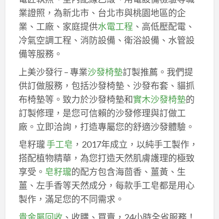
業證照，為新北市、台北市與桃園地區的企
業、工廠、家庭提供
水電工程
、高低壓配電、
冷氣空調工程、消防設備、衛浴設備、水管設
備等服務。
上美沙發行 – 專業
沙發椅墊
訂製推薦。我們提
供訂做服務，包括沙發椅墊、沙發布套、貓抓
布椅墊等。致力於沙發椅墊和
實木沙發椅墊
的
訂製修理，是您可信賴的沙發修理與訂做工
廠。立即洽詢，打造專屬您的舒適沙發體驗。
皂籽瓏
手工皂
，2017年成立，以純手工製作，
搭配植物精華，為您打造天然肌膚護理的極致
享受。
皂籽瓏
的配方包含海茴香、薑黃、生
薑、左手香等天然成分，每款手工皂都是用心
製作，滿足您的不同需求。
貴金屬回收
、收購、買賣，24小時全省服務！