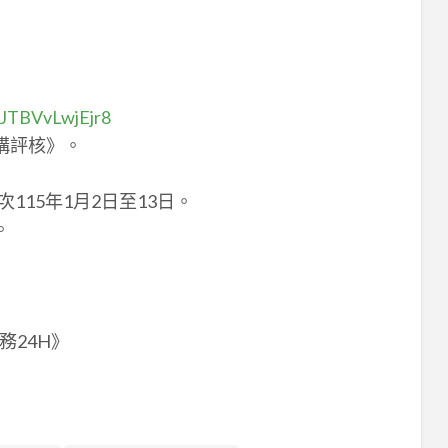
LJTBVvLwjEjr8
構評核》。
115年1月2日至13日。
。
24H》