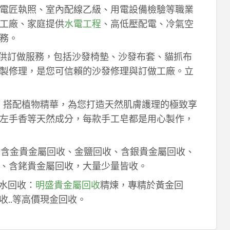
電匠執照、室內配線乙級、用電設備檢驗等職業
工廠、家庭提供
水電工程
、高低壓配電、冷氣空
務。
供訂做服務，包括沙發椅墊、沙發布套、貓抓布
製修理，是您可信賴的沙發修理與訂做工廠。立
作，搭配植物精華，為您打造天然肌膚護理的極致享
左手香等天然成分，每款手工皂都是用心製作，
！含金貴金屬回收、金鹽回收、含銀貴金屬回收、
、含銠貴金屬回收，大量少量皆收。
鈀水回收：
明盛貴金屬回收
精煉，專精於黃金回
收..等高價現金回收。