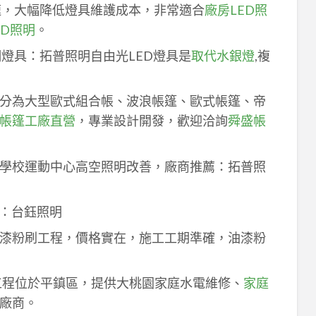
速，大幅降低燈具維護成本，非常適合
廠房LED照
ED照明
。
明燈具：拓普照明自由光LED燈具是
取代水銀燈
,複
分為大型歐式組合帳、波浪帳篷、歐式帳篷、帝
帳篷工廠直營
，專業設計開發，歡迎洽詢
舜盛帳
學校運動中心高空照明改善，廠商推薦：拓普照
：台鈺照明
漆粉刷工程，價格實在，施工工期準確，油漆粉
工程位於平鎮區，提供大桃園家庭水電維修、
家庭
廠商。