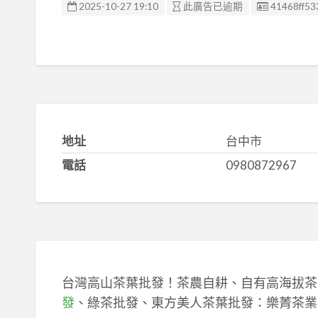
廣告编號
2025-10-27 19:10
此廣告已逾期
41468ff53
地址
台中市
電話
0980872967
台灣高山茶葉批發！茶農自耕、自有高海拔茶
發
、綠茶批發、東方美人茶葉批發：樂菁茶業