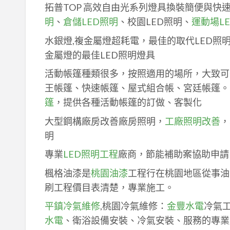
拓普TOP 高效自由光系列燈具換裝簡便與快
明
、
倉儲LED照明
、校園LED照明、
運動場L
水銀燈,複金屬燈超耗電，最佳的取代LED照
金屬燈的最佳LED照明燈具
活動帳篷種類很多，按照適用的場所，大致可
王帳篷、快速帳篷、屋式組合帳、宮廷帳篷。
篷
，提供各種活動帳篷的訂做、客製化
大型鋼構廠房改善廠房照明，
工廠照明改善
，
明
專業
LED照明工程
廠商，節能補助案協助申請
楓格油漆是
桃園油漆
工程行在桃園地區從事油
刷工程價目表清楚，專業施工。
平鎮冷氣維修
,桃園冷氣維修：
金豐水電
冷氣
水電
、衛浴設備安裝、冷氣安裝、服務的專業