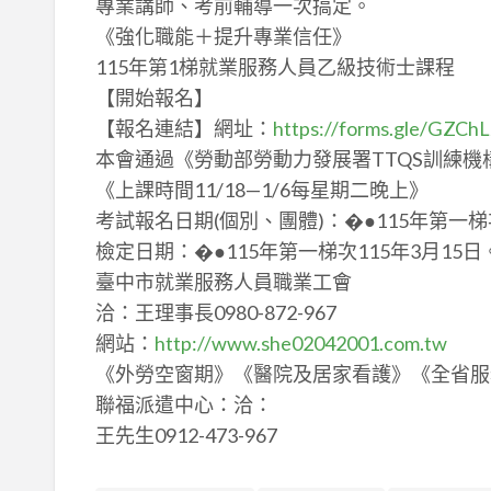
專業講師、考前輔導一次搞定。
《強化職能＋提升專業信任》
115年第1梯就業服務人員乙級技術士課程
【開始報名】
【報名連結】網址：
https://forms.gle/GZCh
本會通過《勞動部勞動力發展署TTQS訓練機
《上課時間11/18—1/6每星期二晚上》
考試報名日期(個別、團體)：�●115年第一梯次
檢定日期：�●115年第一梯次115年3月15日
臺中市就業服務人員職業工會
洽：王理事長0980-872-967
網站：
http://www.she02042001.com.tw
《外勞空窗期》《醫院及居家看護》《全省服務
聯福派遣中心：洽：
王先生0912-473-967