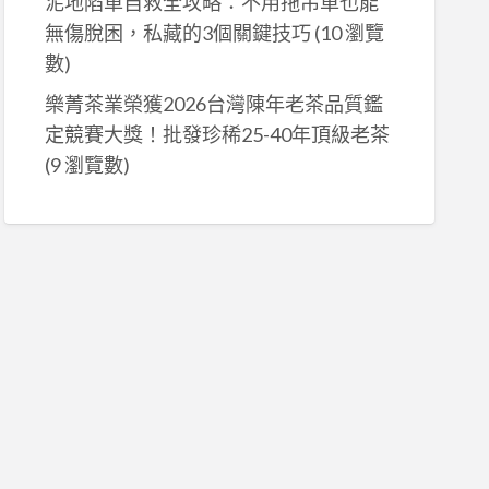
泥地陷車自救全攻略：不用拖吊車也能
無傷脫困，私藏的3個關鍵技巧
(10 瀏覽
數)
樂菁茶業榮獲2026台灣陳年老茶品質鑑
定競賽大獎！批發珍稀25-40年頂級老茶
(9 瀏覽數)