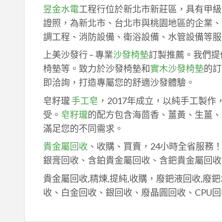
昱金水電
工程行位於新北市新莊區，具有甲級
證照，為新北市、台北市與桃園地區的企業、
調工程、消防設備、衛浴設備、水管設備等服
上美沙發行 – 專業
沙發椅墊
訂製推薦。我們提
椅墊等。致力於沙發椅墊和
實木沙發椅墊
的訂
即洽詢，打造專屬您的舒適沙發體驗。
皂籽瓏
手工皂
，2017年成立，以純手工製
受。
皂籽瓏
的配方包含海茴香、薑黃、生薑、
滿足您的不同需求。
貴金屬回收
、收購、買賣，24小時全省服務
銀膏回收、含鉑貴金屬回收、含鈀貴金屬回收
貴金屬回收,精煉,提純,收購，廢鈀液回收,廢
收、白金回收、銀回收、廢晶圓回收、CPU回