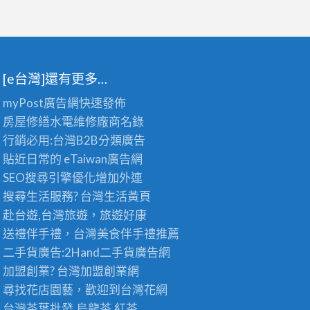
[e台灣]還有更多…
myPost廣告網
快速發佈
房屋修繕
水電維修廠商名錄
行銷必用:台灣B2B
分類廣告
貼近日常的
eTaiwan廣告網
SEO搜尋引擎優化
增加外連
搜尋生活服務? 台灣
生活黃頁
赴台遊,台灣旅遊
，旅遊好康
送禮伴手禮，台灣美食
伴手禮
推薦
二手貨廣告:2Hand
二手貨
廣告網
加盟創業? 台灣
加盟創業
網
尋找花店園藝，歡迎到
台灣花網
台灣茶葉批發
,烏龍茶,紅茶