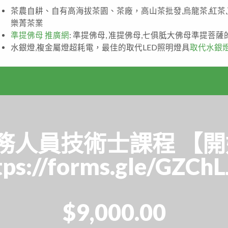
茶農自耕、自有高海拔茶園、茶廠，高山茶批發,烏龍茶,紅茶
樂菁茶業
準提佛母 推廣網
: 準提佛母, 准提佛母,七俱胝大佛母準提菩
水銀燈,複金屬燈超耗電，最佳的取代LED照明燈具
取代水銀
服務人員技術士課程 【開
//forms.gle/GZChL
$9,000.00