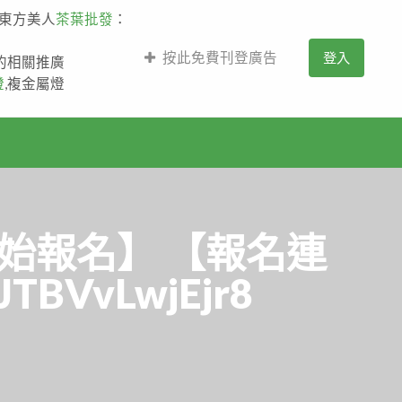
,東方美人
茶葉批發
：
按此免費刊登廣告
登入
薩的相關推廣
燈
,複金屬燈
始報名】 【報名連
JTBVvLwjEjr8