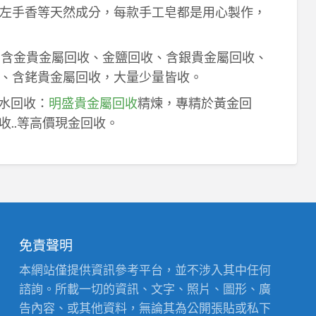
左手香等天然成分，每款手工皂都是用心製作，
！含金貴金屬回收、金鹽回收、含銀貴金屬回收、
、含銠貴金屬回收，大量少量皆收。
鈀水回收：
明盛貴金屬回收
精煉，專精於黃金回
收..等高價現金回收。
免責聲明
本網站僅提供資訊參考平台，並不涉入其中任何
諮詢。所載一切的資訊、文字、照片、圖形、廣
告內容、或其他資料，無論其為公開張貼或私下