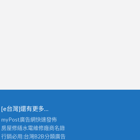
[e台灣]還有更多…
myPost廣告網
快速發佈
房屋修繕
水電維修廠商名錄
行銷必用:台灣B2B
分類廣告