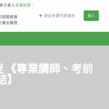
,東方美人
茶葉批發
：
按此免費刊登廣告
登入
薩的相關推廣
燈
,複金屬燈
程 《專業講師、考前
結】