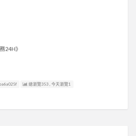
24H》
ba6a025f
總瀏覽353 , 今天瀏覽1