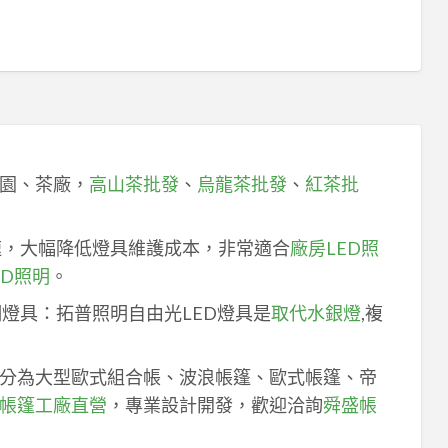
園、茶廠，
高山茶批發
、
烏龍茶批發
、
紅茶批
速，大幅降低燈具維護成本，非常適合
廠房LED照
ED照明
。
明燈具：拓普照明自由光LED燈具是
取代水銀燈
,複
分為大型歐式組合帳、波浪帳篷、歐式帳篷、帝
帳篷工廠直營
，專業設計開發，歡迎洽詢
舜盛帳