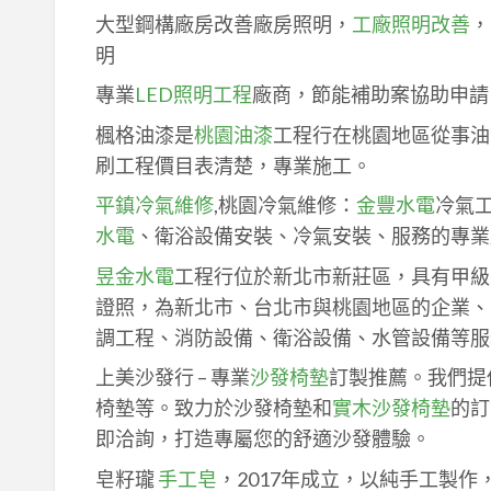
大型鋼構廠房改善廠房照明，
工廠照明改善
，
明
專業
LED照明工程
廠商，節能補助案協助申請
楓格油漆是
桃園油漆
工程行在桃園地區從事油
刷工程價目表清楚，專業施工。
平鎮冷氣維修
,桃園冷氣維修：
金豐水電
冷氣
水電
、衛浴設備安裝、冷氣安裝、服務的專業
昱金水電
工程行位於新北市新莊區，具有甲級
證照，為新北市、台北市與桃園地區的企業、
調工程、消防設備、衛浴設備、水管設備等服
上美沙發行 – 專業
沙發椅墊
訂製推薦。我們提
椅墊等。致力於沙發椅墊和
實木沙發椅墊
的訂
即洽詢，打造專屬您的舒適沙發體驗。
皂籽瓏
手工皂
，2017年成立，以純手工製