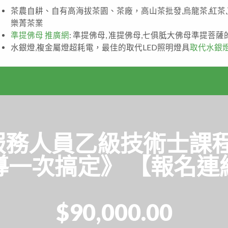
茶農自耕、自有高海拔茶園、茶廠，高山茶批發,烏龍茶,紅茶
樂菁茶業
準提佛母 推廣網
: 準提佛母, 准提佛母,七俱胝大佛母準提菩
水銀燈,複金屬燈超耗電，最佳的取代LED照明燈具
取代水銀
服務人員乙級技術士課
導一次搞定》 【報名連
$90,000.00