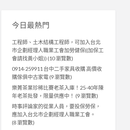
今日最熱門
工程師、土木結構工程師，可加入台北
市企劃經理人職業工會加勞健保((加保工
會請找黃小姐))
(10 瀏覽數)
0914-259911 台中二手家具收購 高價收
購傢俱中古家電
(9 瀏覽數)
樂菁茶業珍稀比賽老茶入庫！25-40年陳
年老茶批發，限量供應中！
(9 瀏覽數)
時事評論家的從業人員，要投保勞保，
應加入台北市企劃經理人職業工會。
(8 瀏覽數)