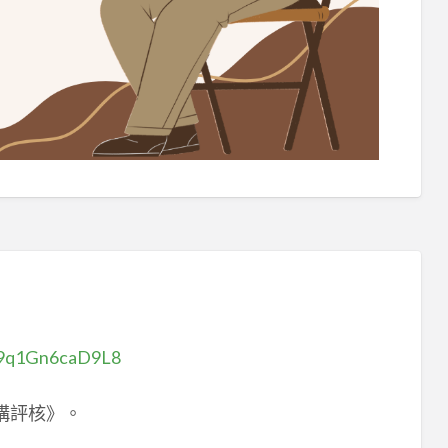
hB9q1Gn6caD9L8
構評核》。