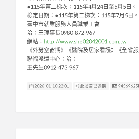
●115年第二梯次：115年4月24日至5月5日。
檢定日期：●115年第二梯次：115年7月5日。
臺中市就業服務人員職業工會
洽：王理事長0980-872-967
網站：
http://www.she02042001.com.tw
《外勞空窗期》《醫院及居家看護》《全省服務
聯福派遣中心：洽：
王先生0912-473-967
廣告编號
2026-01-10 22:01
此廣告已逾期
94569625