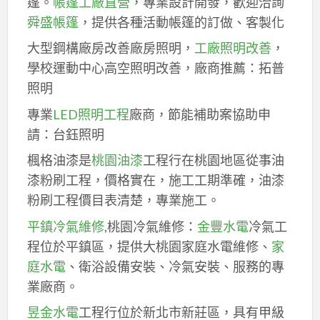
篷。
帳篷工廠直營
，專業設計開發，歡迎洽詢
舜盛帳篷
，提供各種活動帳篷的訂做、客製化
大型鋼構廠房改善廠房照明，
工廠照明改善
，
學校運動中心高空照明改善，廠商推薦：拓普
照明
專業
LED照明工程
廠商，節能補助案協助申
請：台鈺照明
楓格油漆是
桃園油漆
工程行在桃園地區從事油
漆粉刷工程，價格實在，施工工期準確，油漆
粉刷工程價目表清楚，專業施工。
平鎮冷氣維修
,桃園冷氣維修：
金豐水電
冷氣工
程位於平鎮區，提供大桃園家庭水電維修、
家
庭水電
、衛浴設備安裝、冷氣安裝、服務的專
業廠商。
昱金水電
工程行位於新北市新莊區，具有甲級