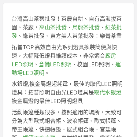
台灣高山茶葉批發！茶農自耕、自有高海拔茶
園、茶廠，
高山茶批發
、
烏龍茶批發
、
紅茶批
發
、綠茶批發、東方美人茶葉批發：樂菁茶業
拓普TOP 高效自由光系列燈具換裝簡便與快
速，大幅降低燈具維護成本，非常適合
廠房
LED照明
、
倉儲LED照明
、校園LED照明、
運
動場LED照明
。
水銀燈,複金屬燈超耗電，最佳的取代LED照明
燈具：拓普照明自由光LED燈具是
取代水銀燈
,
複金屬燈的最佳LED照明燈具
活動帳篷種類很多，按照適用的場所，大致可
分為大型歐式組合帳、波浪帳篷、歐式帳篷、
帝王帳篷、快速帳篷、屋式組合帳、宮廷帳