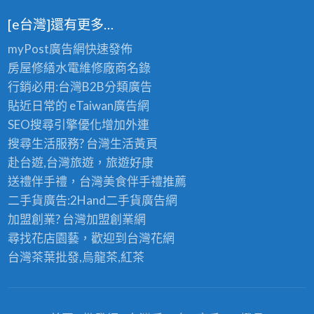
[e台灣]還有更多…
myPost廣告網
快速發佈
房屋修繕
水電維修廠商名錄
行銷必用:台灣B2B
分類廣告
貼近日常的
eTaiwan廣告網
SEO搜尋引擎優化
增加外連
搜尋生活服務? 台灣
生活黃頁
赴台遊,台灣旅遊
，旅遊好康
送禮伴手禮，台灣美食
伴手禮
推薦
二手貨廣告:2Hand
二手貨
廣告網
加盟創業? 台灣
加盟創業
網
尋找花店園藝，歡迎到
台灣花網
台灣茶葉批發
,烏龍茶,紅茶