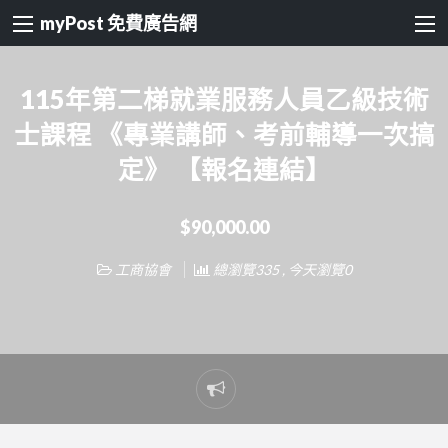
myPost 免費廣告網
115年第二梯就業服務人員乙級技術
士課程 《專業講師、考前輔導一次搞
定》 【報名連結】
$90,000.00
工商協會
總瀏覽335 , 今天瀏覽0
Report
problem