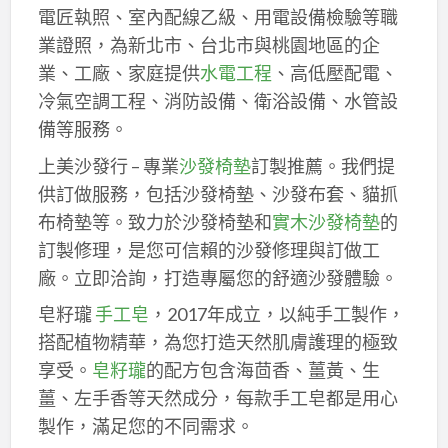
電匠執照、室內配線乙級、用電設備檢驗等職
業證照，為新北市、台北市與桃園地區的企
業、工廠、家庭提供
水電工程
、高低壓配電、
冷氣空調工程、消防設備、衛浴設備、水管設
備等服務。
上美沙發行 – 專業
沙發椅墊
訂製推薦。我們提
供訂做服務，包括沙發椅墊、沙發布套、貓抓
布椅墊等。致力於沙發椅墊和
實木沙發椅墊
的
訂製修理，是您可信賴的沙發修理與訂做工
廠。立即洽詢，打造專屬您的舒適沙發體驗。
皂籽瓏
手工皂
，2017年成立，以純手工製作，
搭配植物精華，為您打造天然肌膚護理的極致
享受。
皂籽瓏
的配方包含海茴香、薑黃、生
薑、左手香等天然成分，每款手工皂都是用心
製作，滿足您的不同需求。