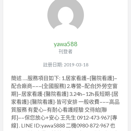
yawa588
刊登者
註册日期: 2019-03-18
簡述 ….服務項目如下: 1.居家看護~[醫院看護]~
配合廠商~~~{全國服務} 2.專營~配合[外勞空窗
期]~居家看護-[醫院看護] 3.24h~12h長短期-[居
家看護]-[醫院看護]-皆可安排 一般收費~~~高品
質服務 有愛心~有耐心看護經驗 交待給[聯
邦]~~保您放心+安心 王先生 0912-473-967 [專
線] . LINE ID:yawa5888 二機0980-872-967 也