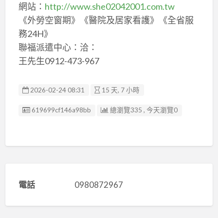
網站：
http://www.she02042001.com.tw
《外勞空窗期》《醫院及居家看護》《全省服
務24H》
聯福派遣中心：洽：
王先生0912-473-967
2026-02-24 08:31
15 天, 7 小時
廣告编號
619699cf146a98bb
總瀏覽335 , 今天瀏覽0
電話
0980872967