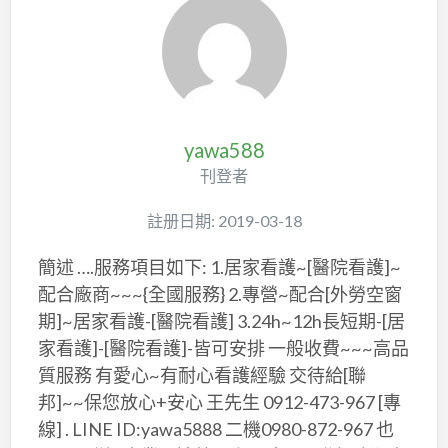
yawa588
刊登者
註册日期: 2019-03-18
簡述 ….服務項目如下: 1.居家看護~[醫院看護]~
配合廠商~~~{全國服務} 2.專營~配合[外勞空窗
期]~居家看護-[醫院看護] 3.24h~12h長短期-[居
家看護]-[醫院看護]-皆可安排 一般收費~~~高品
質服務 有愛心~有耐心看護經驗 交待給[聯
邦]~~保您放心+安心 王先生 0912-473-967 [專
線] . LINE ID:yawa5888 二機0980-872-967 也