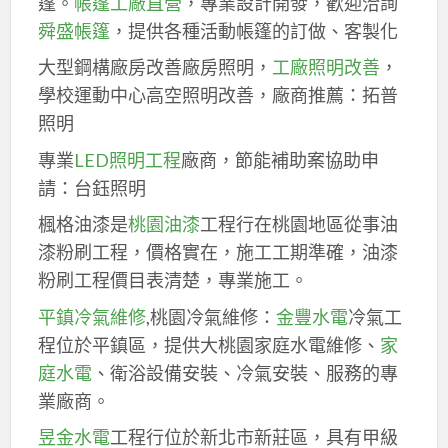
篷。
帳篷工廠直營
，專業設計開發，歡迎洽詢
舜盛帳篷
，提供各種活動帳篷的訂做、客製化
大型鋼構廠房改善廠房照明，
工廠照明改善
，
學校運動中心高空照明改善，廠商推薦：拓普
照明
專業
LED照明工程
廠商，節能補助案協助申
請：台鈺照明
楓格油漆是
桃園油漆
工程行在桃園地區從事油
漆粉刷工程，價格實在，施工工期準確，油漆
粉刷工程價目表清楚，專業施工。
平鎮冷氣維修
,桃園冷氣維修：
金豐水電
冷氣工
程位於平鎮區，提供大桃園家庭水電維修、
家
庭水電
、衛浴設備安裝、冷氣安裝、服務的專
業廠商。
昱金水電
工程行位於新北市新莊區，具有甲級