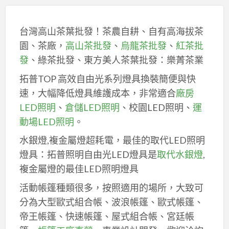
台灣高山茶葉批發！茶農自耕、自有高海拔茶
園、茶廠，
高山茶批發
、
烏龍茶批發
、
紅茶批
發
、綠茶批發、東方美人茶葉批發：樂菁茶業
拓普TOP 高效自由光系列燈具換裝簡便與快
速，大幅降低燈具維護成本，非常適合
廠房
LED照明
、
倉儲LED照明
、校園LED照明、
運
動場LED照明
。
水銀燈,複金屬燈超耗電，最佳的取代LED照明
燈具：拓普照明自由光LED燈具是
取代水銀燈
,
複金屬燈的最佳LED照明燈具
活動帳篷種類很多，按照適用的場所，大致可
分為大型歐式組合帳、波浪帳篷、歐式帳篷、
帝王帳篷、快速帳篷、屋式組合帳、宮廷帳