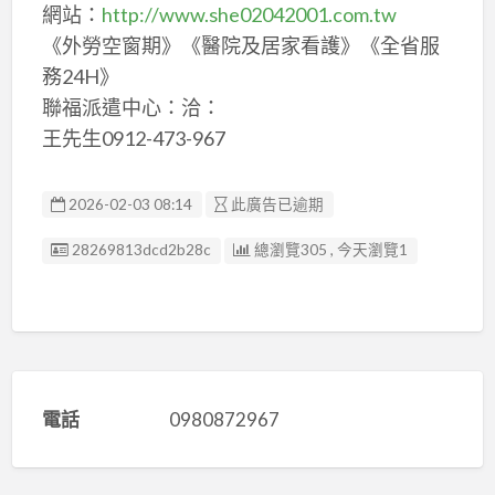
網站：
http://www.she02042001.com.tw
《外勞空窗期》《醫院及居家看護》《全省服
務24H》
聯福派遣中心：洽：
王先生0912-473-967
2026-02-03 08:14
此廣告已逾期
廣告编號
28269813dcd2b28c
總瀏覽305 , 今天瀏覽1
電話
0980872967