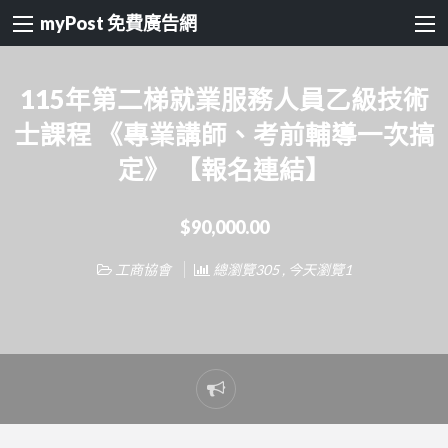
myPost 免費廣告網
115年第二梯就業服務人員乙級技術
士課程 《專業講師、考前輔導一次搞
定》 【報名連結】
$90,000.00
工商協會
總瀏覽305 , 今天瀏覽1
Report
problem