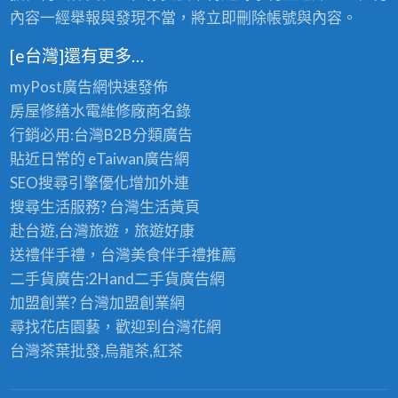
內容一經舉報與發現不當，將立即刪除帳號與內容。
[e台灣]還有更多…
myPost廣告網
快速發佈
房屋修繕
水電維修廠商名錄
行銷必用:台灣B2B
分類廣告
貼近日常的
eTaiwan廣告網
SEO搜尋引擎優化
增加外連
搜尋生活服務? 台灣
生活黃頁
赴台遊,台灣旅遊
，旅遊好康
送禮伴手禮，台灣美食
伴手禮
推薦
二手貨廣告:2Hand
二手貨
廣告網
加盟創業? 台灣
加盟創業
網
尋找花店園藝，歡迎到
台灣花網
台灣茶葉批發
,烏龍茶,紅茶