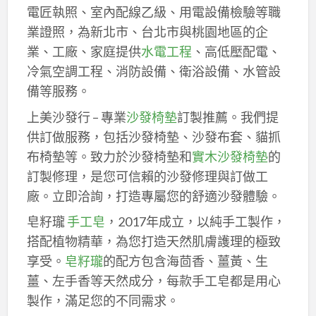
電匠執照、室內配線乙級、用電設備檢驗等職
業證照，為新北市、台北市與桃園地區的企
業、工廠、家庭提供
水電工程
、高低壓配電、
冷氣空調工程、消防設備、衛浴設備、水管設
備等服務。
上美沙發行 – 專業
沙發椅墊
訂製推薦。我們提
供訂做服務，包括沙發椅墊、沙發布套、貓抓
布椅墊等。致力於沙發椅墊和
實木沙發椅墊
的
訂製修理，是您可信賴的沙發修理與訂做工
廠。立即洽詢，打造專屬您的舒適沙發體驗。
皂籽瓏
手工皂
，2017年成立，以純手工製作，
搭配植物精華，為您打造天然肌膚護理的極致
享受。
皂籽瓏
的配方包含海茴香、薑黃、生
薑、左手香等天然成分，每款手工皂都是用心
製作，滿足您的不同需求。