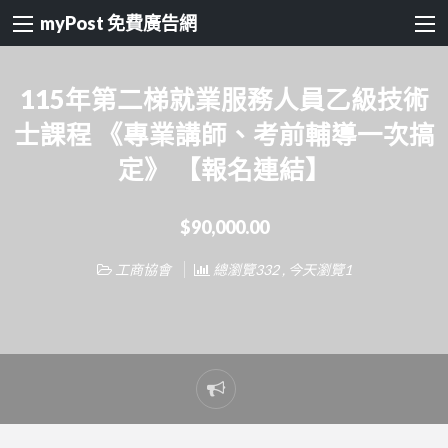
myPost 免費廣告網
115年第二梯就業服務人員乙級技術
士課程 《專業講師、考前輔導一次搞
定》 【報名連結】
$90,000.00
工商協會
總瀏覽332 , 今天瀏覽1
Report
problem