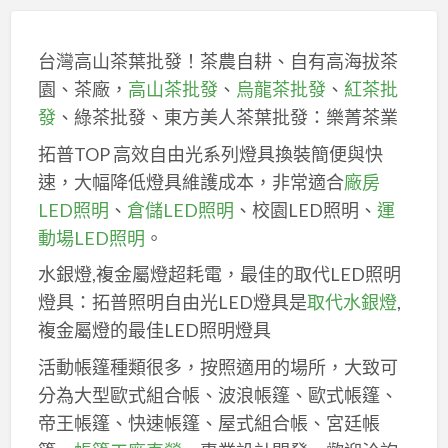
台灣高山茶葉批發！茶農自耕、自有高海拔茶
園、茶廠，
高山茶批發
、
烏龍茶批發
、
紅茶批
發
、綠茶批發、東方美人茶葉批發：樂菁茶業
拓普TOP 高效自由光系列燈具換裝簡便與快
速，大幅降低燈具維護成本，非常適合
廠房
LED照明
、
倉儲LED照明
、校園LED照明、
運
動場LED照明
。
水銀燈,複金屬燈超耗電，最佳的取代LED照明
燈具：拓普照明自由光LED燈具是
取代水銀燈
,
複金屬燈的最佳LED照明燈具
活動帳篷種類很多，按照適用的場所，大致可
分為大型歐式組合帳、波浪帳篷、歐式帳篷、
帝王帳篷、快速帳篷、屋式組合帳、宮廷帳