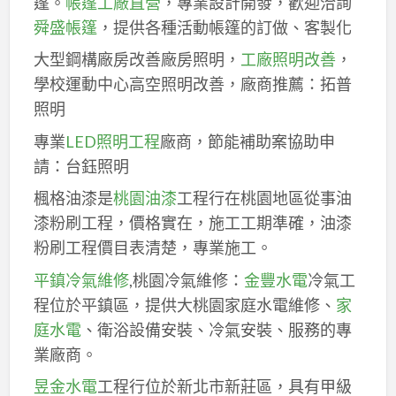
篷。
帳篷工廠直營
，專業設計開發，歡迎洽詢
舜盛帳篷
，提供各種活動帳篷的訂做、客製化
大型鋼構廠房改善廠房照明，
工廠照明改善
，
學校運動中心高空照明改善，廠商推薦：拓普
照明
專業
LED照明工程
廠商，節能補助案協助申
請：台鈺照明
楓格油漆是
桃園油漆
工程行在桃園地區從事油
漆粉刷工程，價格實在，施工工期準確，油漆
粉刷工程價目表清楚，專業施工。
平鎮冷氣維修
,桃園冷氣維修：
金豐水電
冷氣工
程位於平鎮區，提供大桃園家庭水電維修、
家
庭水電
、衛浴設備安裝、冷氣安裝、服務的專
業廠商。
昱金水電
工程行位於新北市新莊區，具有甲級