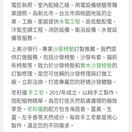
電匠執照、室內配線乙級、用電設備檢驗等職
業證照，為新北市、台北市與桃園地區的企
業、工廠、家庭提供
水電工程
、高低壓配電、
冷氣空調工程、消防設備、衛浴設備、水管設
備等服務。
上美沙發行 – 專業
沙發椅墊
訂製推薦。我們提
供訂做服務，包括沙發椅墊、沙發布套、貓抓
布椅墊等。致力於沙發椅墊和
實木沙發椅墊
的
訂製修理，是您可信賴的沙發修理與訂做工
廠。立即洽詢，打造專屬您的舒適沙發體驗。
皂籽瓏
手工皂
，2017年成立，以純手工製作，
搭配植物精華，為您打造天然肌膚護理的極致
享受。
皂籽瓏
的配方包含海茴香、薑黃、生
薑、左手香等天然成分，每款手工皂都是用心
製作，滿足您的不同需求。