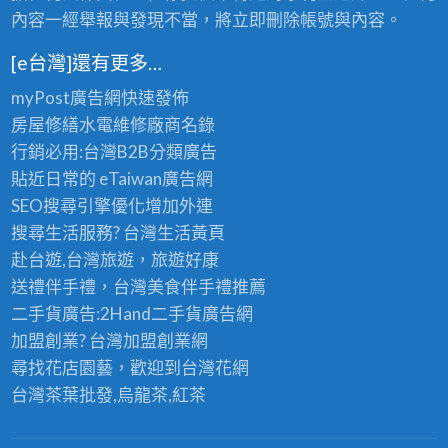
內容一經舉報與發現不當，將立即刪除帳號與內容。
[e台灣]還有更多…
myPost廣告網
快速發佈
房屋修繕
水電維修廠商名錄
行銷必用:台灣B2B
分類廣告
貼近日常的
eTaiwan廣告網
SEO搜尋引擎優化
增加外連
搜尋生活服務? 台灣
生活黃頁
赴台遊,台灣旅遊
，旅遊好康
送禮伴手禮，台灣美食
伴手禮
推薦
二手貨廣告:2Hand
二手貨
廣告網
加盟創業? 台灣
加盟創業
網
尋找花店園藝，歡迎到
台灣花網
台灣茶葉批發
,烏龍茶,紅茶