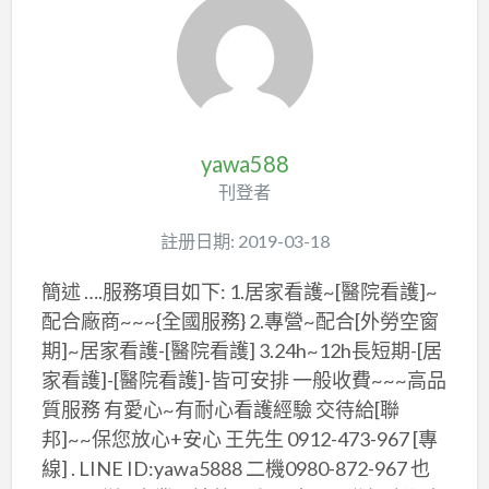
yawa588
刊登者
註册日期: 2019-03-18
簡述 ….服務項目如下: 1.居家看護~[醫院看護]~
配合廠商~~~{全國服務} 2.專營~配合[外勞空窗
期]~居家看護-[醫院看護] 3.24h~12h長短期-[居
家看護]-[醫院看護]-皆可安排 一般收費~~~高品
質服務 有愛心~有耐心看護經驗 交待給[聯
邦]~~保您放心+安心 王先生 0912-473-967 [專
線] . LINE ID:yawa5888 二機0980-872-967 也