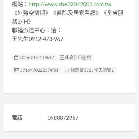
網站：
http://www.she02042001.com.tw
《外勞空窗期》《醫院及居家看護》《全省服
務24H》
聯福派遣中心：洽：
王先生0912-473-967
2026-01-21 08:47
此廣告已逾期
廣告编號
5716970222374f81
總瀏覽332 , 今天瀏覽1
電話
0980872967