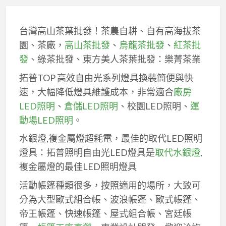
台灣高山茶葉批發！茶農自耕、自有高海拔茶
園、茶廠，
高山茶批發
、
烏龍茶批發
、
紅茶批
發
、綠茶批發、東方美人茶葉批發：樂菁茶業
拓普TOP 高效自由光系列燈具換裝簡便與快
速，大幅降低燈具維護成本，非常適合
廠房
LED照明
、
倉儲LED照明
、校園LED照明、
運
動場LED照明
。
水銀燈,複金屬燈超耗電，最佳的取代LED照明
燈具：拓普照明自由光LED燈具是
取代水銀燈
,
複金屬燈的最佳LED照明燈具
活動帳篷種類很多，按照適用的場所，大致可
分為大型歐式組合帳、波浪帳篷、歐式帳篷、
帝王帳篷、快速帳篷、屋式組合帳、宮廷帳