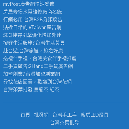
myPost廣告網
快速發佈
房屋修繕
水電維修廠商名錄
行銷必用:台灣B2B
分類廣告
貼近日常的
eTaiwan廣告網
SEO搜尋引擎優化
增加外連
搜尋生活服務? 台灣
生活黃頁
赴台遊,台灣旅遊
，旅遊好康
送禮伴手禮，台灣美食
伴手禮
推薦
二手貨廣告:2Hand
二手貨
廣告網
加盟創業? 台灣
加盟創業
網
尋找花店園藝，歡迎到
台灣花網
台灣茶葉批發
,烏龍茶,紅茶
首頁
批發網
台灣手工皂
廠房LED燈具
台灣茶葉批發