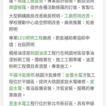
篷。
帳篷工廠直營
，專業設計開發，歡迎洽詢
舜盛帳篷
，提供各種活動帳篷的訂做、客製化
大型鋼構廠房改善廠房照明，
工廠照明改善
，
學校運動中心高空照明改善，廠商推薦：拓普
照明
專業
LED照明工程
廠商，節能補助案協助申
請：台鈺照明
楓格油漆是
桃園油漆
工程行在桃園地區從事油
漆粉刷工程，價格實在，施工工期準確，油漆
粉刷工程價目表清楚，專業施工。
平鎮冷氣維修
,桃園冷氣維修：
金豐水電
冷氣工
程位於平鎮區，提供大桃園家庭水電維修、
家
庭水電
、衛浴設備安裝、冷氣安裝、服務的專
業廠商。
昱金水電
工程行位於新北市新莊區，具有甲級