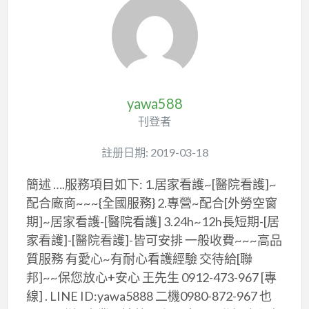
yawa588
刊登者
註册日期: 2019-03-18
簡述 ….服務項目如下: 1.居家看護~[醫院看護]~
配合廠商~~~{全國服務} 2.專營~配合[外勞空窗
期]~居家看護-[醫院看護] 3.24h~12h長短期-[居
家看護]-[醫院看護]-皆可安排 一般收費~~~高品
質服務 有愛心~有耐心看護經驗 交待給[聯
邦]~~保您放心+安心 王先生 0912-473-967 [專
線] . LINE ID:yawa5888 二機0980-872-967 也