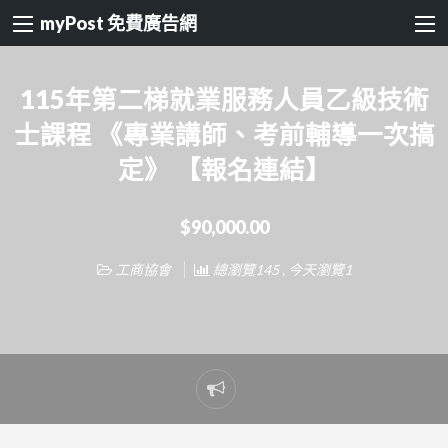
myPost 免費廣告網
115年第二梯就業服務人員乙級技術
士課程 《專業講師、考前輔導一次搞
定》 【報名連結】
$90,000.00
工商協會
總瀏覽145 , 今天瀏覽1
Report
problem