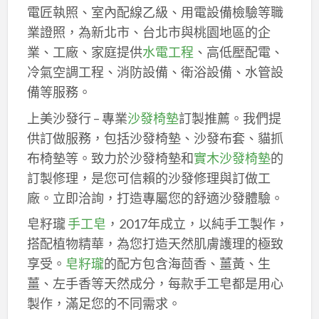
電匠執照、室內配線乙級、用電設備檢驗等職
業證照，為新北市、台北市與桃園地區的企
業、工廠、家庭提供
水電工程
、高低壓配電、
冷氣空調工程、消防設備、衛浴設備、水管設
備等服務。
上美沙發行 – 專業
沙發椅墊
訂製推薦。我們提
供訂做服務，包括沙發椅墊、沙發布套、貓抓
布椅墊等。致力於沙發椅墊和
實木沙發椅墊
的
訂製修理，是您可信賴的沙發修理與訂做工
廠。立即洽詢，打造專屬您的舒適沙發體驗。
皂籽瓏
手工皂
，2017年成立，以純手工製作，
搭配植物精華，為您打造天然肌膚護理的極致
享受。
皂籽瓏
的配方包含海茴香、薑黃、生
薑、左手香等天然成分，每款手工皂都是用心
製作，滿足您的不同需求。