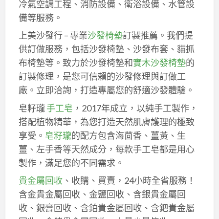
冷氣空調工程、消防設備、衛浴設備、水管設
備等服務。
上美沙發行 – 專業
沙發椅墊
訂製推薦。我們提
供訂做服務，包括沙發椅墊、沙發布套、貓抓
布椅墊等。致力於沙發椅墊和
實木沙發椅墊
的
訂製修理，是您可信賴的沙發修理與訂做工
廠。立即洽詢，打造專屬您的舒適沙發體驗。
皂籽瓏
手工皂
，2017年成立，以純手工製作，
搭配植物精華，為您打造天然肌膚護理的極致
享受。
皂籽瓏
的配方包含海茴香、薑黃、生
薑、左手香等天然成分，每款手工皂都是用心
製作，滿足您的不同需求。
貴金屬回收
、收購、買賣，24小時全省服務！
含金貴金屬回收、金鹽回收、含銀貴金屬回
收、銀膏回收、含鉑貴金屬回收、含鈀貴金屬