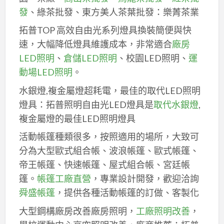
發
、綠茶批發、東方美人茶葉批發：樂菁茶業
拓普TOP 高效自由光系列燈具換裝簡便與快
速，大幅降低燈具維護成本，非常適合
廠房
LED照明
、
倉儲LED照明
、校園LED照明、
運
動場LED照明
。
水銀燈,複金屬燈超耗電，最佳的取代LED照明
燈具：拓普照明自由光LED燈具是
取代水銀燈
,
複金屬燈的最佳LED照明燈具
活動帳篷種類很多，按照適用的場所，大致可
分為大型歐式組合帳、波浪帳篷、歐式帳篷、
帝王帳篷、快速帳篷、屋式組合帳、宮廷帳
篷。
帳篷工廠直營
，專業設計開發，歡迎洽詢
舜盛帳篷
，提供各種活動帳篷的訂做、客製化
大型鋼構廠房改善廠房照明，
工廠照明改善
，