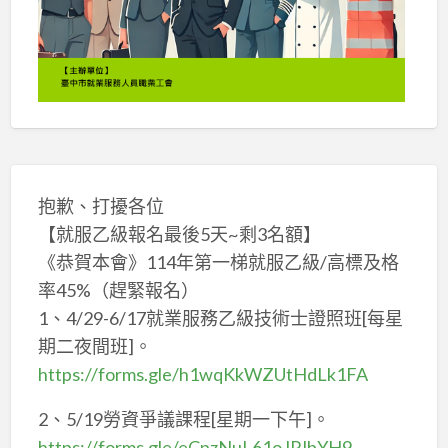
抱歉、打擾各位
【就服乙級報名最後5天~剩3名額】
《恭賀本會》114年第一梯就服乙級/高標及格
率45%（趕緊報名）
1、4/29-6/17就業服務乙級技術士證照班[每星
期二夜間班]。
https://forms.gle/h1wqKkWZUtHdLk1FA
2、5/19勞資爭議課程[星期一下午]。
https://forms.gle/eCpzNuL61oJPJbYH9