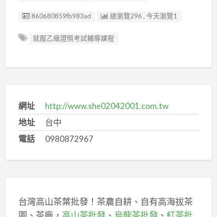
廣告编號
860680859fb983ad
總瀏覽296 , 今天瀏覽1
就服乙級證照考試輔導課程
網址
http://www.she02042001.com.tw
地址
台中
電話
0980872967
台灣高山茶葉批發！茶農自耕、自有高海拔茶
園、茶廠，
高山茶批發
、
烏龍茶批發
、
紅茶批