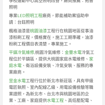
學校運動中心高空照明改善，廠商推薦：拓普
照明
專業
LED照明工程
廠商，節能補助案協助申
請：台鈺照明
楓格油漆是
桃園油漆
工程行在桃園地區從事油
漆粉刷工程，價格實在，施工工期準確，油漆
粉刷工程價目表清楚，專業施工。
平鎮冷氣維修
,桃園冷氣維修：
金豐水電
冷氣工
程位於平鎮區，提供大桃園家庭水電維修、
家
庭水電
、衛浴設備安裝、冷氣安裝、服務的專
業廠商。
昱金水電
工程行位於新北市新莊區，具有甲級
電匠執照、室內配線乙級、用電設備檢驗等職
業證照，為新北市、台北市與桃園地區的企
業、工廠、家庭提供
水電工程
、高低壓配電、