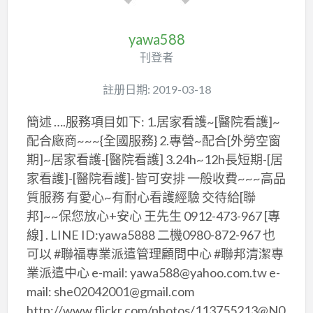
yawa588
刊登者
註册日期: 2019-03-18
簡述 ….服務項目如下: 1.居家看護~[醫院看護]~
配合廠商~~~{全國服務} 2.專營~配合[外勞空窗
期]~居家看護-[醫院看護] 3.24h~12h長短期-[居
家看護]-[醫院看護]-皆可安排 一般收費~~~高品
質服務 有愛心~有耐心看護經驗 交待給[聯
邦]~~保您放心+安心 王先生 0912-473-967 [專
線] . LINE ID:yawa5888 二機0980-872-967 也
可以 #聯福專業派遣管理顧問中心 #聯邦清潔專
業派遣中心 e-mail: yawa588@yahoo.com.tw e-
mail: she02042001@gmail.com
http://www.flickr.com/photos/113755213@N0