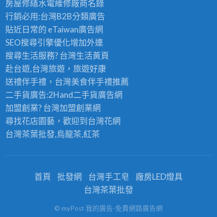
房屋修繕
水電維修廠商名錄
行銷必用:台灣B2B
分類廣告
貼近日常的
eTaiwan廣告網
SEO搜尋引擎優化
增加外連
搜尋生活服務? 台灣
生活黃頁
赴台遊,台灣旅遊
，旅遊好康
送禮伴手禮，台灣美食
伴手禮
推薦
二手貨廣告:2Hand
二手貨
廣告網
加盟創業? 台灣
加盟創業
網
尋找花店園藝，歡迎到
台灣花網
台灣茶葉批發
,烏龍茶,紅茶
首頁
批發網
台灣手工皂
廠房LED燈具
台灣茶葉批發
© myPost 我的廣告-免費網路廣告網