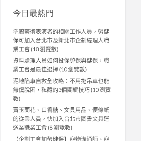
今日最熱門
塗鴉藝術表演者的相關工作人員，勞健
保可加入台北市及新北巿企劃經理人職
業工會
(10 瀏覽數)
資料處理人員如何投保勞保與健保，職
業工會是最佳選擇
(10 瀏覽數)
泥地陷車自救全攻略：不用拖吊車也能
無傷脫困，私藏的3個關鍵技巧
(10 瀏覽
數)
賣玉蘭花、口香糖、文具用品、便條紙
的從業人員，快加入台北市圖書文具運
送業職業工會
(8 瀏覽數)
【企劃工會加勞健保】寵物溝通師、寵