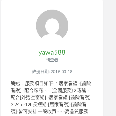
yawa588
刊登者
註册日期: 2019-03-18
簡述 ….服務項目如下: 1.居家看護~[醫院
看護]~配合廠商~~~{全國服務} 2.專營~
配合[外勞空窗期]~居家看護-[醫院看護]
3.24h~12h長短期-[居家看護]-[醫院看
護]-皆可安排 一般收費~~~高品質服務