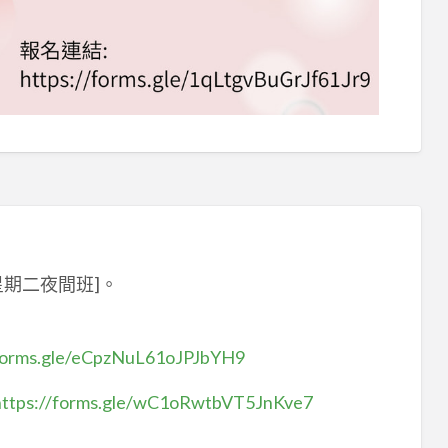
每星期二夜間班]。
/forms.gle/eCpzNuL61oJPJbYH9
https://forms.gle/wC1oRwtbVT5JnKve7