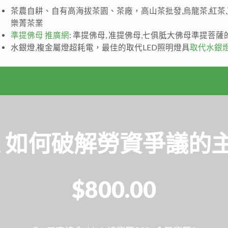
茶農自耕、自有高海拔茶園、茶廠，高山茶批發,烏龍茶,紅茶
樂菁茶業
準提佛母 推廣網
: 準提佛母, 准提佛母,七俱胝大佛母準提菩
水銀燈,複金屬燈超耗電，最佳的取代LED照明燈具
取代水銀
 如何破解勞資爭議的主要爭
$800.00