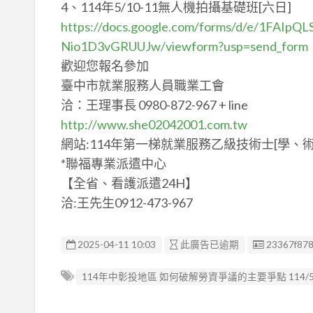
4、114年5/10-11無人機拍攝基礎班[六日]
https://docs.google.com/forms/d/e/1FA
Nio1D3vGRUUJw/viewform?usp=send_form
歡迎您報名參加
臺中市就業服務人員職業工會
洽：王理事長 0980-872-967 + line
http://www.she02042001.com.tw
網站:114年第一梯就業服務乙級技術士[學、術
*聯福專業派遣中心
【全省、看護派遣24H】
洽:王先生0912-473-967
廣告编號
2025-04-11 10:03
此廣告已逾期
23367f87
114年中彰投地區 如何破解勞資爭議的主要爭點 114/5