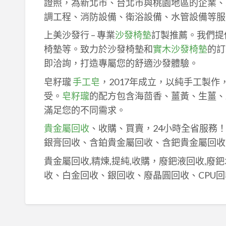
證照，為新北市、台北市與桃園地區的企業、
調工程、消防設備、衛浴設備、水管設備等服
上美沙發行 – 專業
沙發椅墊
訂製推薦。我們提
椅墊等。致力於沙發椅墊和
實木沙發椅墊
的訂
即洽詢，打造專屬您的舒適沙發體驗。
皂籽瓏
手工皂
，2017年成立，以純手工製
受。
皂籽瓏
的配方包含海茴香、薑黃、生薑、
滿足您的不同需求。
貴金屬回收
、收購、買賣，24小時全省服務
銀膏回收、含鉑貴金屬回收、含鈀貴金屬回收
貴金屬回收,精煉,提純,收購，廢鈀液回收,廢
收、白金回收、銀回收、廢晶圓回收、CPU回