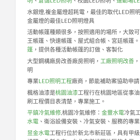
明
、
倉儲LED照明
、校園LED照明、
運動場L
水銀燈,複金屬燈超耗電，最佳的取代LED照
金屬燈的最佳LED照明燈具
活動帳篷種類很多，按照適用的場所，大致可
王帳篷、快速帳篷、屋式組合帳、宮廷帳篷。
篷
，提供各種活動帳篷的訂做、客製化
大型鋼構廠房改善廠房照明，
工廠照明改善
，
明
專業
LED照明工程
廠商，節能補助案協助申請
楓格油漆是
桃園油漆
工程行在桃園地區從事油
刷工程價目表清楚，專業施工。
平鎮冷氣維修
,桃園冷氣維修：
金豐水電
冷氣
水電
、衛浴設備安裝、冷氣安裝、服務的專業
昱金水電
工程行位於新北市新莊區，具有甲級