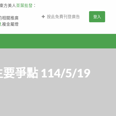
,東方美人
茶葉批發
：
按此免費刊登廣告
登入
薩的相關推廣
燈
,複金屬燈
點 114/5/19