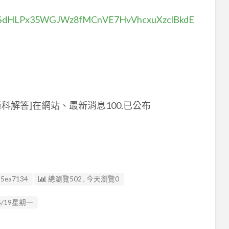
IpQLSdHLPx35WGJWz8fMCnVE7HvVhcxuXzclBkdE
科解答]在網站、最新消息100.已公布
85ea7134
總瀏覽502 , 今天瀏覽0
/19星期一