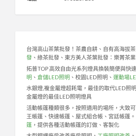
台灣高山茶葉批發！茶農自耕、自有高海拔茶
發
、綠茶批發、東方美人茶葉批發：樂菁茶業
拓普TOP 高效自由光系列燈具換裝簡便與快
明
、
倉儲LED照明
、校園LED照明、
運動場L
水銀燈,複金屬燈超耗電，最佳的取代LED照
金屬燈的最佳LED照明燈具
活動帳篷種類很多，按照適用的場所，大致可
王帳篷、快速帳篷、屋式組合帳、宮廷帳篷。
篷
，提供各種活動帳篷的訂做、客製化
大型鋼構廠房改善廠房照明，
工廠照明改善
，