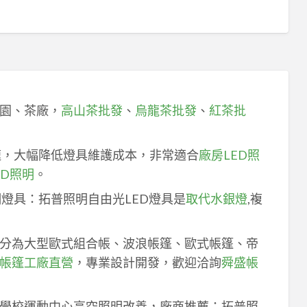
園、茶廠，
高山茶批發
、
烏龍茶批發
、
紅茶批
速，大幅降低燈具維護成本，非常適合
廠房LED照
ED照明
。
明燈具：拓普照明自由光LED燈具是
取代水銀燈
,複
分為大型歐式組合帳、波浪帳篷、歐式帳篷、帝
帳篷工廠直營
，專業設計開發，歡迎洽詢
舜盛帳
學校運動中心高空照明改善，廠商推薦：拓普照