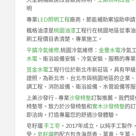
明
專業
LED照明工程
廠商，節能補助案協助申請
楓格油漆是
桃園油漆
工程行在桃園地區從事油
刷工程價目表清楚，專業施工。
平鎮冷氣維修
,桃園冷氣維修：
金豐水電
冷氣
水電
、衛浴設備安裝、冷氣安裝、服務的專業
昱金水電
工程行位於新北市新莊區，具有甲級
證照，為新北市、台北市與桃園地區的企業、
調工程、消防設備、衛浴設備、水管設備等服
上美沙發行 – 專業
沙發椅墊
訂製推薦。我們提
椅墊等。致力於沙發椅墊和
實木沙發椅墊
的訂
即洽詢，打造專屬您的舒適沙發體驗。
皂籽瓏
手工皂
，2017年成立，以純手工製
受。
皂籽瓏
的配方包含海茴香、薑黃、生薑、