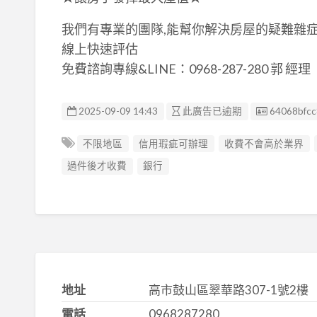
我們有專業的團隊,能幫你解決房屋的疑難雜
線上快速評估
免費諮詢專線&LINE：0968-287-280 郭 經理
廣告编號
2025-09-09 14:43
此廣告已逾期
64068bfc
不限地區
信用瑕疵可辦理
收費不會高於業界
過件後才收費
銀行
地址
高市鼓山區翠華路307-1號2樓
電話
0968287280