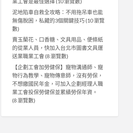
業工會是最佳選擇
(10 瀏覽數)
泥地陷車自救全攻略：不用拖吊車也能
無傷脫困，私藏的3個關鍵技巧
(10 瀏覽
數)
賣玉蘭花、口香糖、文具用品、便條紙
的從業人員，快加入台北市圖書文具運
送業職業工會
(8 瀏覽數)
【企劃工會加勞健保】寵物溝通師、寵
物行為教學、寵物傳意師，沒有勞保，
不想繳國民年金，可加入企劃經理人職
業工會投保勞健保並累績勞保年資。
(8 瀏覽數)