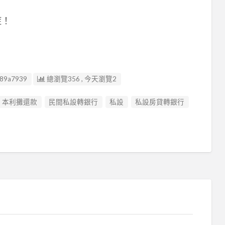
症！
c89a7939
總瀏覽356 , 今天瀏覽2
本利攤還款
民間私設轉銀行
私設
私設房貸轉銀行