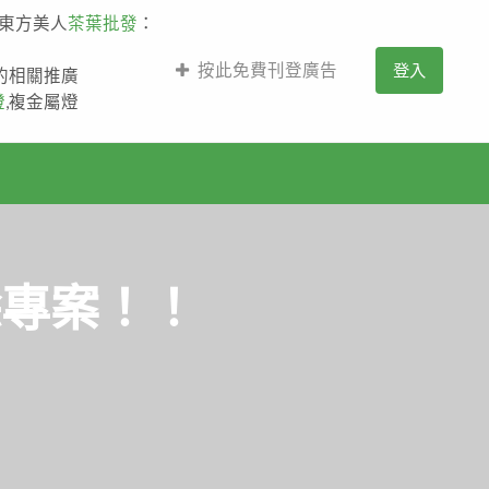
,東方美人
茶葉批發
：
按此免費刊登廣告
登入
薩的相關推廣
燈
,複金屬燈
除專案！！