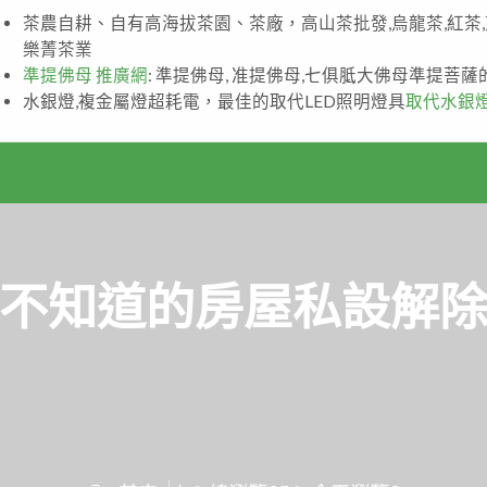
茶農自耕、自有高海拔茶園、茶廠，高山茶批發,烏龍茶,紅茶
樂菁茶業
準提佛母 推廣網
: 準提佛母, 准提佛母,七俱胝大佛母準提菩
水銀燈,複金屬燈超耗電，最佳的取代LED照明燈具
取代水銀
不知道的房屋私設解