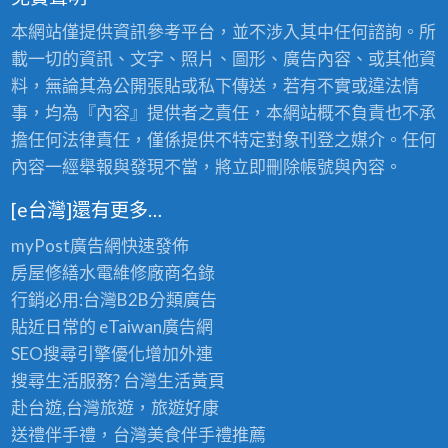
本網站僅提供資訊參考平台，並不涉入其中任何諮詢。所
載一切的資訊、文字、照片、圖形、廣告內容、或其他資
料，無論其為公開張貼或私下傳送，若有不實或違法情
事，均為『內容』提供者之責任，本網站概不負責也不承
擔任何法律責任，僅係提供不特定對象刊登之媒介。任何
內容一經舉報與發現不當，將立即刪除帳號與內容。
[e台灣]還有更多…
myPost廣告網
快速發佈
房屋修繕
水電維修廠商名錄
行銷必用:台灣B2B
分類廣告
貼近日常的
eTaiwan廣告網
SEO搜尋引擎優化
增加外連
搜尋生活服務? 台灣
生活黃頁
赴台遊,台灣旅遊
，旅遊好康
送禮伴手禮，台灣美食
伴手禮
推薦