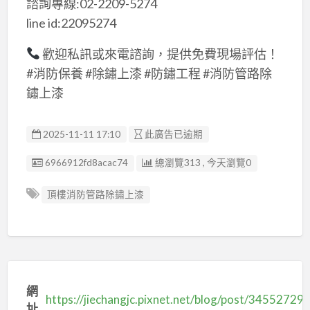
諮詢專線:02-2209-5274
line id:22095274
歡迎私訊或來電諮詢，提供免費現場評估！
#消防保養 #除鏽上漆 #防鏽工程 #消防管路除
鏽上漆
2025-11-11 17:10
此廣告已逾期
廣告编號
6966912fd8acac74
總瀏覽313 , 今天瀏覽0
頂樓消防管路除鏽上漆
網
https://jiechangjc.pixnet.net/blog/post/34552729
址