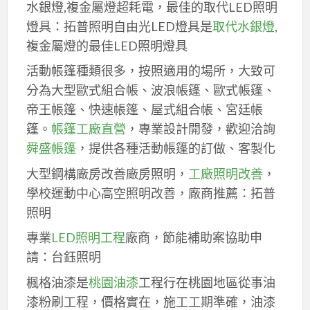
水銀燈,複金屬燈超耗電，最佳的取代LED照明
燈具：拓普照明自由光LED燈具是
取代水銀燈
,
複金屬燈的最佳LED照明燈具
活動帳篷種類很多，按照適用的場所，大致可
分為大型歐式組合帳、波浪帳篷、歐式帳篷、
帝王帳篷、快速帳篷、屋式組合帳、宮廷帳
篷。
帳篷工廠直營
，專業設計開發，歡迎洽詢
舜盛帳篷
，提供各種活動帳篷的訂做、客製化
大型鋼構廠房改善廠房照明，
工廠照明改善
，
學校運動中心高空照明改善，廠商推薦：拓普
照明
專業
LED照明工程
廠商，節能補助案協助申
請：台鈺照明
楓格油漆是
桃園油漆
工程行在桃園地區從事油
漆粉刷工程，價格實在，施工工期準確，油漆