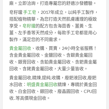
廠。立即洽詢，打造專屬您的舒適沙發體驗。
皂籽瓏
手工皂
，2017年成立，以純手工製作，
搭配植物精華，為您打造天然肌膚護理的極致
享受。
皂籽瓏
的配方包含海茴香、薑黃、生
薑、左手香等天然成分，每款手工皂都是用心
製作，滿足您的不同需求。
貴金屬回收
、收購、買賣，24小時全省服務！
含金貴金屬回收、金鹽回收、含銀貴金屬回
收、銀膏回收、含鉑貴金屬回收、含鈀貴金屬
回收、含銠貴金屬回收，大量少量皆收。
貴金屬回收,精煉,提純,收購，廢鈀液回收,廢鈀
水回收：
明盛貴金屬回收
精煉，專精於黃金回
收、白金回收、銀回收、廢晶圓回收、CPU回
收..等高價現金回收。