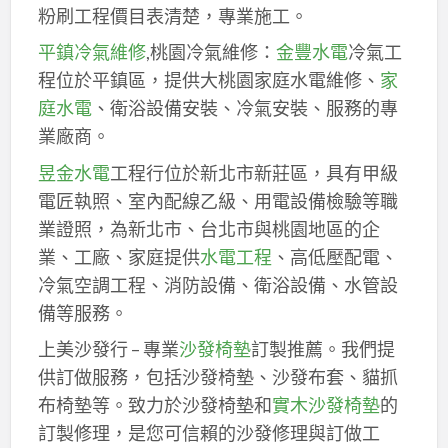
粉刷工程價目表清楚，專業施工。
平鎮冷氣維修
,桃園冷氣維修：
金豐水電
冷氣工
程位於平鎮區，提供大桃園家庭水電維修、
家
庭水電
、衛浴設備安裝、冷氣安裝、服務的專
業廠商。
昱金水電
工程行位於新北市新莊區，具有甲級
電匠執照、室內配線乙級、用電設備檢驗等職
業證照，為新北市、台北市與桃園地區的企
業、工廠、家庭提供
水電工程
、高低壓配電、
冷氣空調工程、消防設備、衛浴設備、水管設
備等服務。
上美沙發行 – 專業
沙發椅墊
訂製推薦。我們提
供訂做服務，包括沙發椅墊、沙發布套、貓抓
布椅墊等。致力於沙發椅墊和
實木沙發椅墊
的
訂製修理，是您可信賴的沙發修理與訂做工