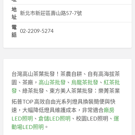
地
新北市新莊區壽山路57-7號
址
電
02-2209-5274
話
台灣高山茶葉批發！茶農自耕、自有高海拔茶
園、茶廠，
高山茶批發
、
烏龍茶批發
、
紅茶批
發
、綠茶批發、東方美人茶葉批發：樂菁茶業
拓普TOP 高效自由光系列燈具換裝簡便與快
速，大幅降低燈具維護成本，非常適合
廠房
LED照明
、
倉儲LED照明
、校園LED照明、
運
動場LED照明
。