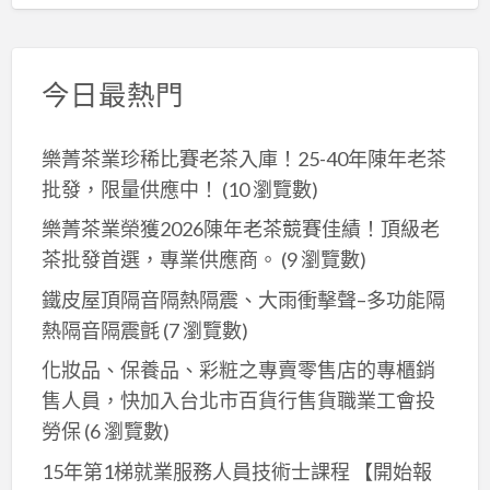
今日最熱門
樂菁茶業珍稀比賽老茶入庫！25-40年陳年老茶
批發，限量供應中！
(10 瀏覽數)
樂菁茶業榮獲2026陳年老茶競賽佳績！頂級老
茶批發首選，專業供應商。
(9 瀏覽數)
鐵皮屋頂隔音隔熱隔震、大雨衝擊聲–多功能隔
熱隔音隔震氈
(7 瀏覽數)
化妝品、保養品、彩粧之專賣零售店的專櫃銷
售人員，快加入台北市百貨行售貨職業工會投
勞保
(6 瀏覽數)
15年第1梯就業服務人員技術士課程 【開始報