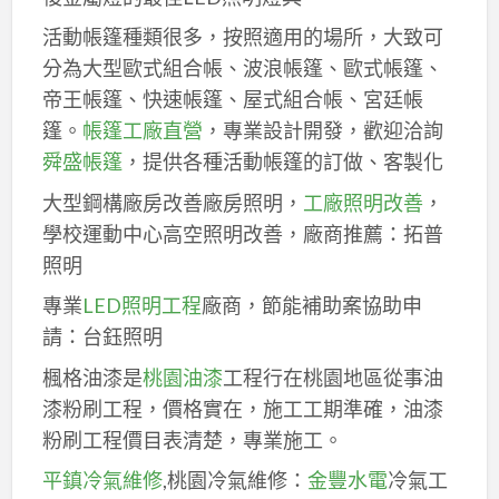
活動帳篷種類很多，按照適用的場所，大致可
分為大型歐式組合帳、波浪帳篷、歐式帳篷、
帝王帳篷、快速帳篷、屋式組合帳、宮廷帳
篷。
帳篷工廠直營
，專業設計開發，歡迎洽詢
舜盛帳篷
，提供各種活動帳篷的訂做、客製化
大型鋼構廠房改善廠房照明，
工廠照明改善
，
學校運動中心高空照明改善，廠商推薦：拓普
照明
專業
LED照明工程
廠商，節能補助案協助申
請：台鈺照明
楓格油漆是
桃園油漆
工程行在桃園地區從事油
漆粉刷工程，價格實在，施工工期準確，油漆
粉刷工程價目表清楚，專業施工。
平鎮冷氣維修
,桃園冷氣維修：
金豐水電
冷氣工