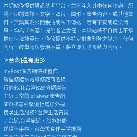
本網站僅提供資訊參考平台，並不涉入其中任何諮詢。所
載一切的資訊、文字、照片、圖形、廣告內容、或其他資
料，無論其為公開張貼或私下傳送，若有不實或違法情
事，均為『內容』提供者之責任，本網站概不負責也不承
擔任何法律責任，僅係提供不特定對象刊登之媒介。任何
內容一經舉報與發現不當，將立即刪除帳號與內容。
[e台灣]還有更多…
myPost廣告網
快速發佈
房屋修繕
水電維修廠商名錄
行銷必用:台灣B2B
分類廣告
貼近日常的
eTaiwan廣告網
SEO搜尋引擎優化
增加外連
搜尋生活服務? 台灣
生活黃頁
赴台遊,台灣旅遊
，旅遊好康
送禮伴手禮，台灣美食
伴手禮
推薦