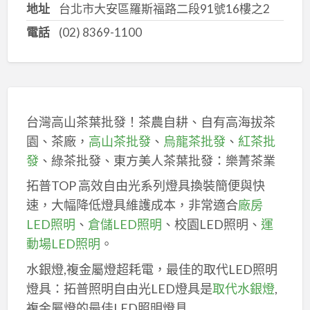
地址
台北市大安區羅斯福路二段91號16樓之2
電話
(02) 8369-1100
台灣高山茶葉批發！茶農自耕、自有高海拔茶
園、茶廠，
高山茶批發
、
烏龍茶批發
、
紅茶批
發
、綠茶批發、東方美人茶葉批發：樂菁茶業
拓普TOP 高效自由光系列燈具換裝簡便與快
速，大幅降低燈具維護成本，非常適合
廠房
LED照明
、
倉儲LED照明
、校園LED照明、
運
動場LED照明
。
水銀燈,複金屬燈超耗電，最佳的取代LED照明
燈具：拓普照明自由光LED燈具是
取代水銀燈
,
複金屬燈的最佳LED照明燈具