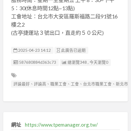
5：30(休息時間12點~13點)
工會地址：台北市大安區羅斯福路二段91號16
樓之2
(古亭捷運站３號出口，直走約５０公尺)
2025-04-23 14:12
此廣告已逾期
廣告编號
587680884d363c73
總瀏覽348 , 今天瀏覽0
評論最好、評論高、職業工會、工會、台北市職業工會、新北市職
網址
https://www.tpemanager.org.tw/