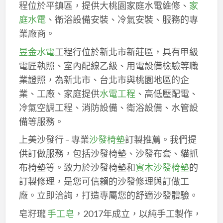
程位於平鎮區，提供大桃園家庭水電維修、
家
庭水電
、衛浴設備安裝、冷氣安裝、服務的專
業廠商。
昱金水電
工程行位於新北市新莊區，具有甲級
電匠執照、室內配線乙級、用電設備檢驗等職
業證照，為新北市、台北市與桃園地區的企
業、工廠、家庭提供
水電工程
、高低壓配電、
冷氣空調工程、消防設備、衛浴設備、水管設
備等服務。
上美沙發行 – 專業
沙發椅墊
訂製推薦。我們提
供訂做服務，包括沙發椅墊、沙發布套、貓抓
布椅墊等。致力於沙發椅墊和
實木沙發椅墊
的
訂製修理，是您可信賴的沙發修理與訂做工
廠。立即洽詢，打造專屬您的舒適沙發體驗。
皂籽瓏
手工皂
，2017年成立，以純手工製作，