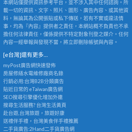
本網站僅提供資訊參考平台，並不涉入其中任何諮詢。所
載一切的資訊、文字、照片、圖形、廣告內容、或其他資
料，無論其為公開張貼或私下傳送，若有不實或違法情
事，均為『內容』提供者之責任，本網站概不負責也不承
擔任何法律責任，僅係提供不特定對象刊登之媒介。任何
內容一經舉報與發現不當，將立即刪除帳號與內容。
[e台灣]還有更多…
myPost廣告網
快速發佈
房屋修繕
水電維修廠商名錄
行銷必用:台灣B2B
分類廣告
貼近日常的
eTaiwan廣告網
SEO搜尋引擎優化
增加外連
搜尋生活服務? 台灣
生活黃頁
赴台遊,台灣旅遊
，旅遊好康
送禮伴手禮，台灣美食
伴手禮
推薦
二手貨廣告:2Hand
二手貨
廣告網