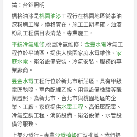
請：台鈺照明
楓格油漆是
桃園油漆
工程行在桃園地區從事油
漆粉刷工程，價格實在，施工工期準確，油漆
粉刷工程價目表清楚，專業施工。
平鎮冷氣維修
,桃園冷氣維修：
金豐水電
冷氣工
程位於平鎮區，提供大桃園家庭水電維修、
家
庭水電
、衛浴設備安裝、冷氣安裝、服務的專
業廠商。
昱金水電
工程行位於新北市新莊區，具有甲級
電匠執照、室內配線乙級、用電設備檢驗等職
業證照，為新北市、台北市與桃園地區的企
業、工廠、家庭提供
水電工程
、高低壓配電、
冷氣空調工程、消防設備、衛浴設備、水管設
備等服務。
上美沙發行 – 專業
沙發椅墊
訂製推薦。我們提