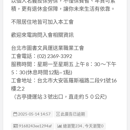
以個人名義投保勞保，不僅保費省、年資可累
積，更有退休金保障，讓你未來生活有依靠。
不限居住地皆可加入本工會
歡迎來電詢問入會相關資訊
台北市圖書文具運送業職業工會
工會電話：(02) 2369-3392
服務時間：星期一至星期五 上午 8：30 ～下午
5：30 (休息時間12點~1點)
工會地址：台北市大安區羅斯福路二段91號16
樓之2
（古亭捷運站３號出口，直走約５０公尺)
2025-05-14 14:57
此廣告已逾期
廣告编號
9168243ee1294af
總瀏覽234 , 今天瀏覽0