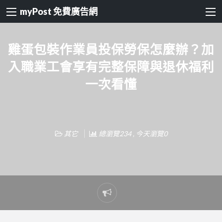
myPost 免費廣告網
雞蛋包裝作業員投保勞保怎麼辦？加
入職業工會享有完整保障與退休福利
一次看懂
其它
總瀏覽234 , 今天瀏覽0
Report
problem