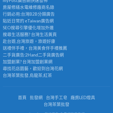
myPost廣告網
快速發佈
房屋修繕
水電維修廠商名錄
行銷必用:台灣B2B
分類廣告
貼近日常的
eTaiwan廣告網
SEO搜尋引擎優化
增加外連
搜尋生活服務? 台灣
生活黃頁
赴台遊,台灣旅遊
，旅遊好康
送禮伴手禮，台灣美食
伴手禮
推薦
二手貨廣告:2Hand
二手貨
廣告網
加盟創業? 台灣
加盟創業
網
尋找花店園藝，歡迎到
台灣花網
台灣茶葉批發
,烏龍茶,紅茶
首頁
批發網
台灣手工皂
廠房LED燈具
台灣茶葉批發