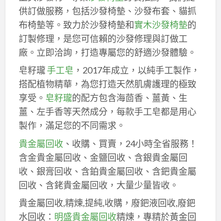
供訂做服務，包括沙發椅墊、沙發布套、貓抓
布椅墊等。致力於沙發椅墊和
實木沙發椅墊
的
訂製修理，是您可信賴的沙發修理與訂做工
廠。立即洽詢，打造專屬您的舒適沙發體驗。
皂籽瓏
手工皂
，2017年成立，以純手工製作，
搭配植物精華，為您打造天然肌膚護理的極致
享受。
皂籽瓏
的配方包含海茴香、薑黃、生
薑、左手香等天然成分，每款手工皂都是用心
製作，滿足您的不同需求。
貴金屬回收
、收購、買賣，24小時全省服務！
含金貴金屬回收、金鹽回收、含銀貴金屬回
收、銀膏回收、含鉑貴金屬回收、含鈀貴金屬
回收、含銠貴金屬回收，大量少量皆收。
貴金屬回收,精煉,提純,收購，廢鈀液回收,廢鈀
水回收：
明盛貴金屬回收
精煉，專精於黃金回