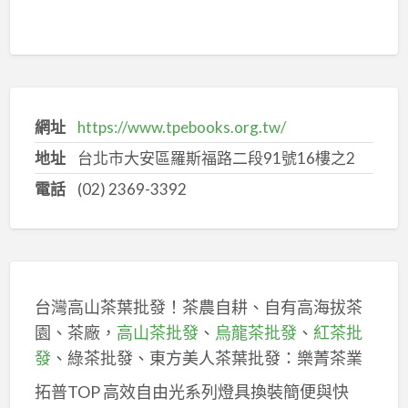
網址
https://www.tpebooks.org.tw/
地址
台北市大安區羅斯福路二段91號16樓之2
電話
(02) 2369-3392
台灣高山茶葉批發！茶農自耕、自有高海拔茶
園、茶廠，
高山茶批發
、
烏龍茶批發
、
紅茶批
發
、綠茶批發、東方美人茶葉批發：樂菁茶業
拓普TOP 高效自由光系列燈具換裝簡便與快