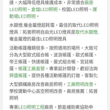
速，大幅降低燈具維護成本，非常適合
廠房
LED照明
、
倉儲LED照明
、校園LED照明、
運
動場LED照明
。
水銀燈,複金屬燈超耗電，最佳的取代LED照明
燈具：拓普照明自由光LED燈具是
取代水銀燈
,
複金屬燈的最佳LED照明燈具
活動帳篷種類很多，按照適用的場所，大致可
分為大型歐式組合帳、波浪帳篷、歐式帳篷、
帝王帳篷、快速帳篷、屋式組合帳、宮廷帳
篷。
帳篷工廠直營
，專業設計開發，歡迎洽詢
舜盛帳篷
，提供各種活動帳篷的訂做、客製化
大型鋼構廠房改善廠房照明，
工廠照明改善
，
學校運動中心高空照明改善，廠商推薦：拓普
照明
專業
LED照明工程
廠商，節能補助案協助申