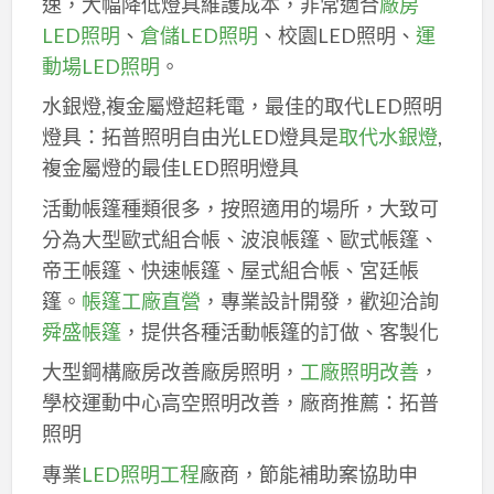
速，大幅降低燈具維護成本，非常適合
廠房
LED照明
、
倉儲LED照明
、校園LED照明、
運
動場LED照明
。
水銀燈,複金屬燈超耗電，最佳的取代LED照明
燈具：拓普照明自由光LED燈具是
取代水銀燈
,
複金屬燈的最佳LED照明燈具
活動帳篷種類很多，按照適用的場所，大致可
分為大型歐式組合帳、波浪帳篷、歐式帳篷、
帝王帳篷、快速帳篷、屋式組合帳、宮廷帳
篷。
帳篷工廠直營
，專業設計開發，歡迎洽詢
舜盛帳篷
，提供各種活動帳篷的訂做、客製化
大型鋼構廠房改善廠房照明，
工廠照明改善
，
學校運動中心高空照明改善，廠商推薦：拓普
照明
專業
LED照明工程
廠商，節能補助案協助申