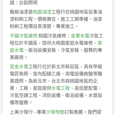
請：台鈺照明
楓格油漆是
桃園油漆
工程行在桃園地區從事油
漆粉刷工程，價格實在，施工工期準確，油漆
粉刷工程價目表清楚，專業施工。
平鎮冷氣維修
,桃園冷氣維修：
金豐水電
冷氣工
程位於平鎮區，提供大桃園家庭水電維修、
家
庭水電
、衛浴設備安裝、冷氣安裝、服務的專
業廠商。
昱金水電
工程行位於新北市新莊區，具有甲級
電匠執照、室內配線乙級、用電設備檢驗等職
業證照，為新北市、台北市與桃園地區的企
業、工廠、家庭提供
水電工程
、高低壓配電、
冷氣空調工程、消防設備、衛浴設備、水管設
備等服務。
上美沙發行 – 專業
沙發椅墊
訂製推薦。我們提