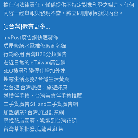
擔任何法律責任，僅係提供不特定對象刊登之媒介。任何
內容一經舉報與發現不當，將立即刪除帳號與內容。
[e台灣]還有更多…
myPost廣告網
快速發佈
房屋修繕
水電維修廠商名錄
行銷必用:台灣B2B
分類廣告
貼近日常的
eTaiwan廣告網
SEO搜尋引擎優化
增加外連
搜尋生活服務? 台灣
生活黃頁
赴台遊,台灣旅遊
，旅遊好康
送禮伴手禮，台灣美食
伴手禮
推薦
二手貨廣告:2Hand
二手貨
廣告網
加盟創業? 台灣
加盟創業
網
尋找花店園藝，歡迎到
台灣花網
台灣茶葉批發
,烏龍茶,紅茶