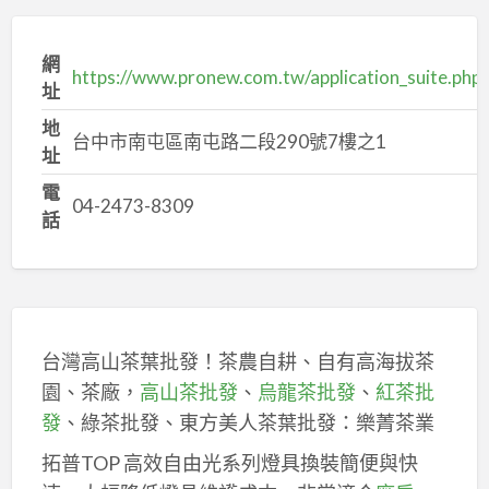
網
https://www.pronew.com.tw/application_suite.php
址
地
台中市南屯區南屯路二段290號7樓之1
址
電
04-2473-8309
話
台灣高山茶葉批發！茶農自耕、自有高海拔茶
園、茶廠，
高山茶批發
、
烏龍茶批發
、
紅茶批
發
、綠茶批發、東方美人茶葉批發：樂菁茶業
拓普TOP 高效自由光系列燈具換裝簡便與快