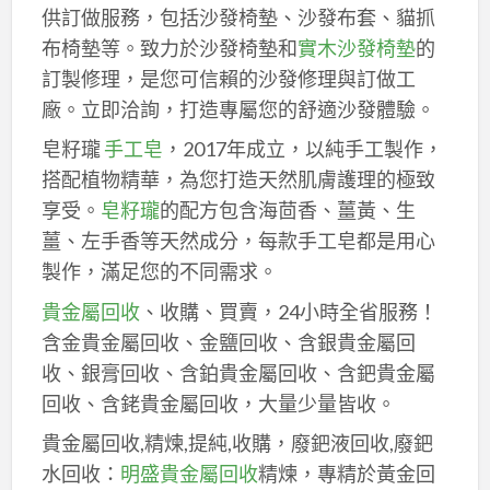
供訂做服務，包括沙發椅墊、沙發布套、貓抓
布椅墊等。致力於沙發椅墊和
實木沙發椅墊
的
訂製修理，是您可信賴的沙發修理與訂做工
廠。立即洽詢，打造專屬您的舒適沙發體驗。
皂籽瓏
手工皂
，2017年成立，以純手工製作，
搭配植物精華，為您打造天然肌膚護理的極致
享受。
皂籽瓏
的配方包含海茴香、薑黃、生
薑、左手香等天然成分，每款手工皂都是用心
製作，滿足您的不同需求。
貴金屬回收
、收購、買賣，24小時全省服務！
含金貴金屬回收、金鹽回收、含銀貴金屬回
收、銀膏回收、含鉑貴金屬回收、含鈀貴金屬
回收、含銠貴金屬回收，大量少量皆收。
貴金屬回收,精煉,提純,收購，廢鈀液回收,廢鈀
水回收：
明盛貴金屬回收
精煉，專精於黃金回