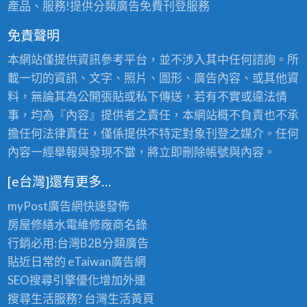
產品、服務!提供分類廣告免費刊登服務
免責聲明
本網站僅提供資訊參考平台，並不涉入其中任何諮詢。所
載一切的資訊、文字、照片、圖形、廣告內容、或其他資
料，無論其為公開張貼或私下傳送，若有不實或違法情
事，均為『內容』提供者之責任，本網站概不負責也不承
擔任何法律責任，僅係提供不特定對象刊登之媒介。任何
內容一經舉報與發現不當，將立即刪除帳號與內容。
[e台灣]還有更多…
myPost廣告網
快速發佈
房屋修繕
水電維修廠商名錄
行銷必用:台灣B2B
分類廣告
貼近日常的
eTaiwan廣告網
SEO搜尋引擎優化
增加外連
搜尋生活服務? 台灣
生活黃頁