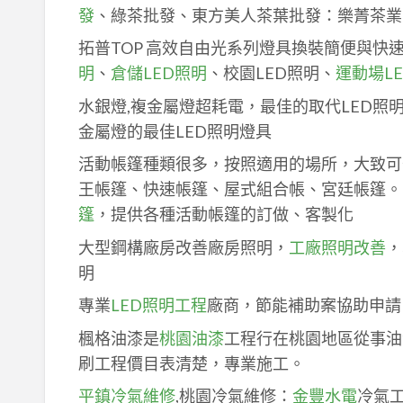
發
、綠茶批發、東方美人茶葉批發：樂菁茶業
拓普TOP 高效自由光系列燈具換裝簡便與快
明
、
倉儲LED照明
、校園LED照明、
運動場L
水銀燈,複金屬燈超耗電，最佳的取代LED照
金屬燈的最佳LED照明燈具
活動帳篷種類很多，按照適用的場所，大致可
王帳篷、快速帳篷、屋式組合帳、宮廷帳篷。
篷
，提供各種活動帳篷的訂做、客製化
大型鋼構廠房改善廠房照明，
工廠照明改善
，
明
專業
LED照明工程
廠商，節能補助案協助申請
楓格油漆是
桃園油漆
工程行在桃園地區從事油
刷工程價目表清楚，專業施工。
平鎮冷氣維修
,桃園冷氣維修：
金豐水電
冷氣