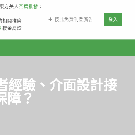
,東方美人
茶葉批發
：
按此免費刊登廣告
登入
薩的相關推廣
燈
,複金屬燈
用者經驗、介面設計接
保障？