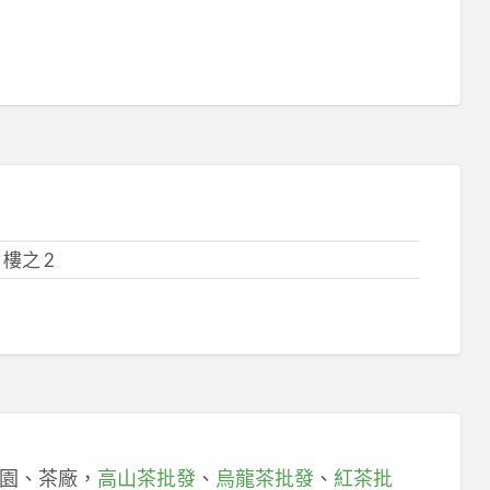
樓之 2
園、茶廠，
高山茶批發
、
烏龍茶批發
、
紅茶批