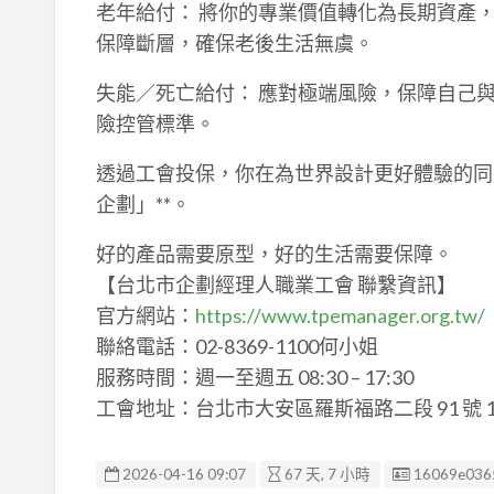
老年給付： 將你的專業價值轉化為長期資產
保障斷層，確保老後生活無虞。
失能／死亡給付： 應對極端風險，保障自己
險控管標準。
透過工會投保，你在為世界設計更好體驗的同
企劃」**。
好的產品需要原型，好的生活需要保障。
【台北市企劃經理人職業工會 聯繫資訊】
官方網站：
https://www.tpemanager.org.tw/
聯絡電話：02-8369-1100何小姐
服務時間：週一至週五 08:30 – 17:30
工會地址：台北市大安區羅斯福路二段 91 號 16
廣告编號
2026-04-16 09:07
67 天, 7 小時
16069e036