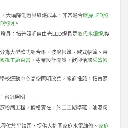
速，大幅降低燈具維護成本，非常適合
廠房LED照
ED照明
。
明燈具：拓普照明自由光LED燈具是
取代水銀燈
,複
分為大型歐式組合帳、波浪帳篷、歐式帳篷、帝
帳篷工廠直營
，專業設計開發，歡迎洽詢
舜盛帳
學校運動中心高空照明改善，廠商推薦：拓普照
：台鈺照明
漆粉刷工程，價格實在，施工工期準確，油漆粉
工程位於平鎮區，提供大桃園家庭水電維修、
家庭