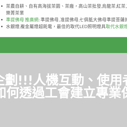
茶農自耕、自有高海拔茶園、茶廠，高山茶批發,烏龍茶,紅茶
樂菁茶業
準提佛母 推廣網
: 準提佛母, 准提佛母,七俱胝大佛母準提菩
水銀燈,複金屬燈超耗電，最佳的取代LED照明燈具
取代水銀
劃!!!人機互動、使
如何透過工會建立專業