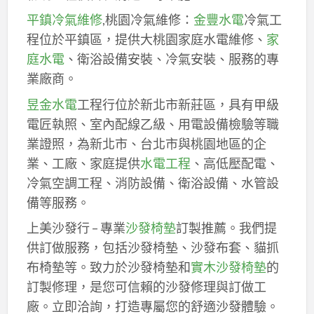
平鎮冷氣維修
,桃園冷氣維修：
金豐水電
冷氣工
程位於平鎮區，提供大桃園家庭水電維修、
家
庭水電
、衛浴設備安裝、冷氣安裝、服務的專
業廠商。
昱金水電
工程行位於新北市新莊區，具有甲級
電匠執照、室內配線乙級、用電設備檢驗等職
業證照，為新北市、台北市與桃園地區的企
業、工廠、家庭提供
水電工程
、高低壓配電、
冷氣空調工程、消防設備、衛浴設備、水管設
備等服務。
上美沙發行 – 專業
沙發椅墊
訂製推薦。我們提
供訂做服務，包括沙發椅墊、沙發布套、貓抓
布椅墊等。致力於沙發椅墊和
實木沙發椅墊
的
訂製修理，是您可信賴的沙發修理與訂做工
廠。立即洽詢，打造專屬您的舒適沙發體驗。