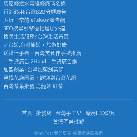
房屋修繕
水電維修廠商名錄
行銷必用:台灣B2B
分類廣告
貼近日常的
eTaiwan廣告網
SEO搜尋引擎優化
增加外連
搜尋生活服務? 台灣
生活黃頁
赴台遊,台灣旅遊
，旅遊好康
送禮伴手禮，台灣美食
伴手禮
推薦
二手貨廣告:2Hand
二手貨
廣告網
加盟創業? 台灣
加盟創業
網
尋找花店園藝，歡迎到
台灣花網
台灣茶葉批發
,烏龍茶,紅茶
首頁
批發網
台灣手工皂
廠房LED燈具
台灣茶葉批發
© myPost 我的廣告-免費網路廣告網