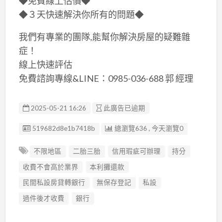
◆免費線上估價◆
◆３天快速解決你所有的問題◆
我們有專業的團隊,能幫你解決房屋的疑難雜
症！
線上快速評估
免費諮詢專線&LINE：0985-036-688 郭 經理
2025-05-21 16:26
此廣告已逾期
廣告编號
519682d8e1b7418b
總瀏覽636 , 今天瀏覽0
不限地區
二胎三胎
信用瑕疵可辦理
持分
收費不會高於業界
本利攤還款
民間私設房貸轉銀行
無保存登記
私設
過件後才收費
銀行