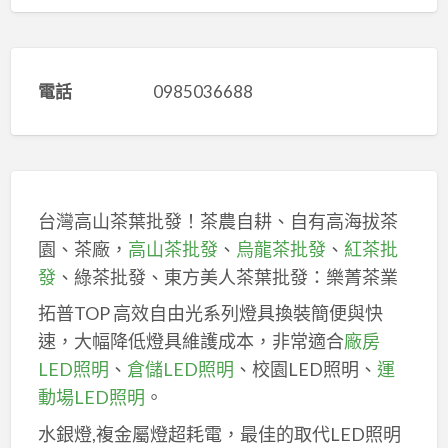
電話
0985036688
台灣高山茶葉批發！茶農自耕、自有高海拔茶
園、茶廠，
高山茶批發
、
烏龍茶批發
、
紅茶批
發
、綠茶批發、東方美人茶葉批發：樂菁茶業
拓普TOP 高效自由光系列燈具換裝簡便與快
速，大幅降低燈具維護成本，非常適合
廠房
LED照明
、
倉儲LED照明
、校園LED照明、
運
動場LED照明
。
水銀燈,複金屬燈超耗電，最佳的取代LED照明