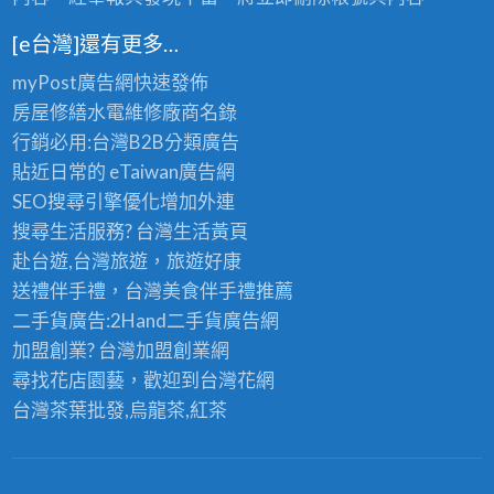
[e台灣]還有更多…
myPost廣告網
快速發佈
房屋修繕
水電維修廠商名錄
行銷必用:台灣B2B
分類廣告
貼近日常的
eTaiwan廣告網
SEO搜尋引擎優化
增加外連
搜尋生活服務? 台灣
生活黃頁
赴台遊,台灣旅遊
，旅遊好康
送禮伴手禮，台灣美食
伴手禮
推薦
二手貨廣告:2Hand
二手貨
廣告網
加盟創業? 台灣
加盟創業
網
尋找花店園藝，歡迎到
台灣花網
台灣茶葉批發
,烏龍茶,紅茶