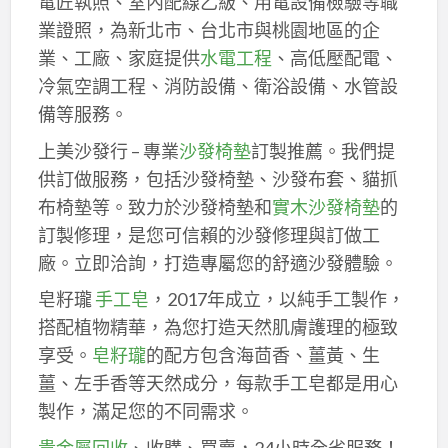
電匠執照、室內配線乙級、用電設備檢驗等職
業證照，為新北市、台北市與桃園地區的企
業、工廠、家庭提供
水電工程
、高低壓配電、
冷氣空調工程、消防設備、衛浴設備、水管設
備等服務。
上美沙發行 – 專業
沙發椅墊
訂製推薦。我們提
供訂做服務，包括沙發椅墊、沙發布套、貓抓
布椅墊等。致力於沙發椅墊和
實木沙發椅墊
的
訂製修理，是您可信賴的沙發修理與訂做工
廠。立即洽詢，打造專屬您的舒適沙發體驗。
皂籽瓏
手工皂
，2017年成立，以純手工製作，
搭配植物精華，為您打造天然肌膚護理的極致
享受。
皂籽瓏
的配方包含海茴香、薑黃、生
薑、左手香等天然成分，每款手工皂都是用心
製作，滿足您的不同需求。
貴金屬回收
、收購、買賣，24小時全省服務！