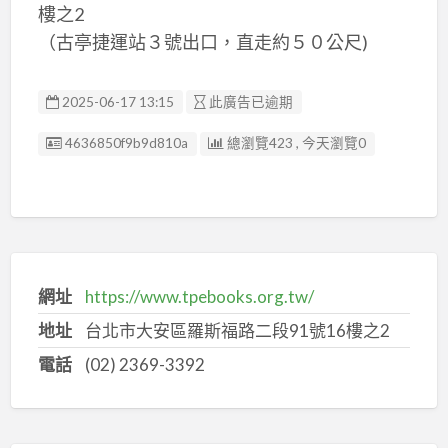
樓之2
（古亭捷運站３號出口，直走約５０公尺)
2025-06-17 13:15
此廣告已逾期
廣告编號
4636850f9b9d810a
總瀏覽423 , 今天瀏覽0
網址
https://www.tpebooks.org.tw/
地址
台北市大安區羅斯福路二段91號16樓之2
電話
(02) 2369-3392