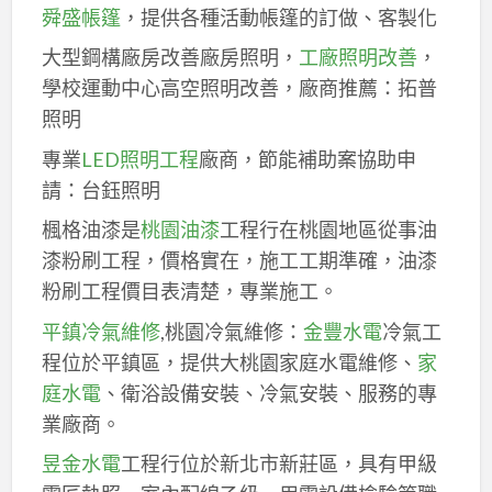
舜盛帳篷
，提供各種活動帳篷的訂做、客製化
大型鋼構廠房改善廠房照明，
工廠照明改善
，
學校運動中心高空照明改善，廠商推薦：拓普
照明
專業
LED照明工程
廠商，節能補助案協助申
請：台鈺照明
楓格油漆是
桃園油漆
工程行在桃園地區從事油
漆粉刷工程，價格實在，施工工期準確，油漆
粉刷工程價目表清楚，專業施工。
平鎮冷氣維修
,桃園冷氣維修：
金豐水電
冷氣工
程位於平鎮區，提供大桃園家庭水電維修、
家
庭水電
、衛浴設備安裝、冷氣安裝、服務的專
業廠商。
昱金水電
工程行位於新北市新莊區，具有甲級