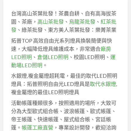
台灣高山茶葉批發！茶農自耕、自有高海拔茶
園、茶廠，
高山茶批發
、
烏龍茶批發
、
紅茶批
發
、綠茶批發、東方美人茶葉批發：樂菁茶業
拓普TOP 高效自由光系列燈具換裝簡便與快
速，大幅降低燈具維護成本，非常適合
廠房
LED照明
、
倉儲LED照明
、校園LED照明、
運
動場LED照明
。
水銀燈,複金屬燈超耗電，最佳的取代LED照明
燈具：拓普照明自由光LED燈具是
取代水銀燈
,
複金屬燈的最佳LED照明燈具
活動帳篷種類很多，按照適用的場所，大致可
分為大型歐式組合帳、波浪帳篷、歐式帳篷、
帝王帳篷、快速帳篷、屋式組合帳、宮廷帳
篷。
帳篷工廠直營
，專業設計開發，歡迎洽詢