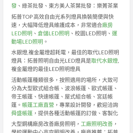
發
、綠茶批發、東方美人茶葉批發：樂菁茶業
拓普TOP 高效自由光系列燈具換裝簡便與快
速，大幅降低燈具維護成本，非常適合
廠房
LED照明
、
倉儲LED照明
、校園LED照明、
運
動場LED照明
。
水銀燈,複金屬燈超耗電，最佳的取代LED照明
燈具：拓普照明自由光LED燈具是
取代水銀燈
,
複金屬燈的最佳LED照明燈具
活動帳篷種類很多，按照適用的場所，大致可
分為大型歐式組合帳、波浪帳篷、歐式帳篷、
帝王帳篷、快速帳篷、屋式組合帳、宮廷帳
篷。
帳篷工廠直營
，專業設計開發，歡迎洽詢
舜盛帳篷
，提供各種活動帳篷的訂做、客製化
大型鋼構廠房改善廠房照明，
工廠照明改善
，
學校運動中心高空照明改善，廠商推薦：拓普