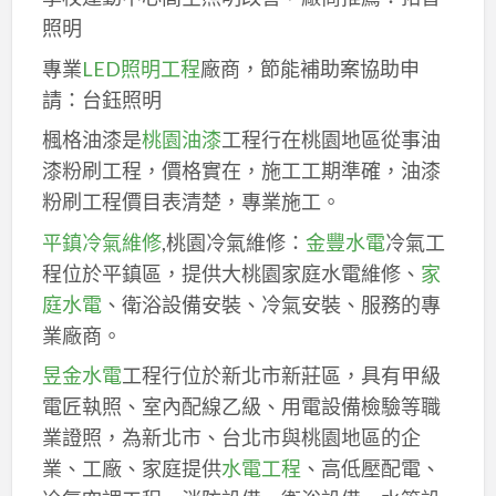
照明
專業
LED照明工程
廠商，節能補助案協助申
請：台鈺照明
楓格油漆是
桃園油漆
工程行在桃園地區從事油
漆粉刷工程，價格實在，施工工期準確，油漆
粉刷工程價目表清楚，專業施工。
平鎮冷氣維修
,桃園冷氣維修：
金豐水電
冷氣工
程位於平鎮區，提供大桃園家庭水電維修、
家
庭水電
、衛浴設備安裝、冷氣安裝、服務的專
業廠商。
昱金水電
工程行位於新北市新莊區，具有甲級
電匠執照、室內配線乙級、用電設備檢驗等職
業證照，為新北市、台北市與桃園地區的企
業、工廠、家庭提供
水電工程
、高低壓配電、