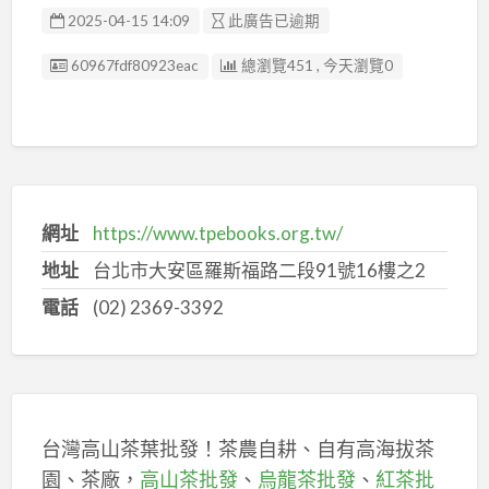
2025-04-15 14:09
此廣告已逾期
廣告编號
60967fdf80923eac
總瀏覽451 , 今天瀏覽0
網址
https://www.tpebooks.org.tw/
地址
台北市大安區羅斯福路二段91號16樓之2
電話
(02) 2369-3392
台灣高山茶葉批發！茶農自耕、自有高海拔茶
園、茶廠，
高山茶批發
、
烏龍茶批發
、
紅茶批