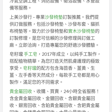
冷氣空調工程、消防設備、衛浴設備、水管設
備等服務。
上美沙發行 – 專業
沙發椅墊
訂製推薦。我們提
供訂做服務，包括沙發椅墊、沙發布套、貓抓
布椅墊等。致力於沙發椅墊和
實木沙發椅墊
的
訂製修理，是您可信賴的沙發修理與訂做工
廠。立即洽詢，打造專屬您的舒適沙發體驗。
皂籽瓏
手工皂
，2017年成立，以純手工製作，
搭配植物精華，為您打造天然肌膚護理的極致
享受。
皂籽瓏
的配方包含海茴香、薑黃、生
薑、左手香等天然成分，每款手工皂都是用心
製作，滿足您的不同需求。
貴金屬回收
、收購、買賣，24小時全省服務！
含金貴金屬回收、金鹽回收、含銀貴金屬回
收、銀膏回收、含鉑貴金屬回收、含鈀貴金屬