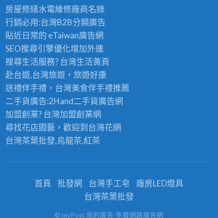
房屋修繕
水電維修廠商名錄
行銷必用:台灣B2B
分類廣告
貼近日常的
eTaiwan廣告網
SEO搜尋引擎優化
增加外連
搜尋生活服務? 台灣
生活黃頁
赴台遊,台灣旅遊
，旅遊好康
送禮伴手禮，台灣美食
伴手禮
推薦
二手貨廣告:2Hand
二手貨
廣告網
加盟創業? 台灣
加盟創業
網
尋找花店園藝，歡迎到
台灣花網
台灣茶葉批發
,烏龍茶,紅茶
首頁
批發網
台灣手工皂
廠房LED燈具
台灣茶葉批發
© myPost 我的廣告-免費網路廣告網