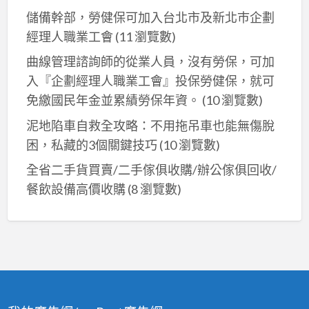
儲備幹部，勞健保可加入台北市及新北巿企劃
經理人職業工會
(11 瀏覽數)
曲線管理諮詢師的從業人員，沒有勞保，可加
入『企劃經理人職業工會』投保勞健保，就可
免繳國民年金並累績勞保年資。
(10 瀏覽數)
泥地陷車自救全攻略：不用拖吊車也能無傷脫
困，私藏的3個關鍵技巧
(10 瀏覽數)
全省二手貨買賣/二手傢俱收購/辦公傢俱回收/
餐飲設備高價收購
(8 瀏覽數)