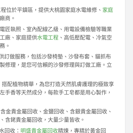
工程位於平鎮區，提供大桃園家庭水電維修、
家庭
廠商。
電匠執照、室內配線乙級、用電設備檢驗等職業
工廠、家庭提供
水電工程
、高低壓配電、冷氣空
務。
供訂做服務，包括沙發椅墊、沙發布套、貓抓布
製修理，是您可信賴的沙發修理與訂做工廠。立
作，搭配植物精華，為您打造天然肌膚護理的極致享
左手香等天然成分，每款手工皂都是用心製作，
！含金貴金屬回收、金鹽回收、含銀貴金屬回收、
、含銠貴金屬回收，大量少量皆收。
鈀水回收：
明盛貴金屬回收
精煉，專精於黃金回