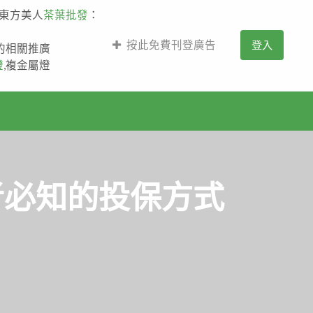
,東方美人
茶葉批發
：
按此免費刊登廣告
登入
薩的相關推廣
燈
,複金屬燈
者必知的投保方式