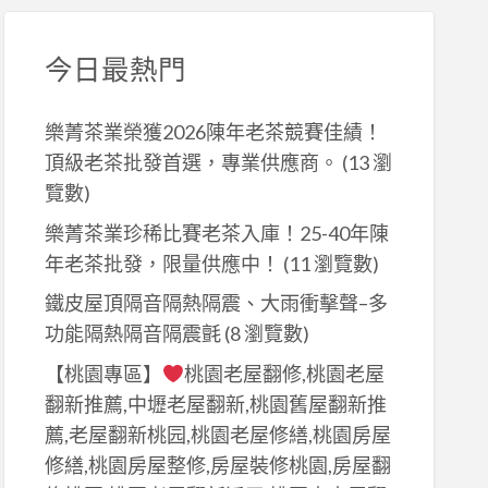
今日最熱門
樂菁茶業榮獲2026陳年老茶競賽佳績！
頂級老茶批發首選，專業供應商。
(13 瀏
覽數)
樂菁茶業珍稀比賽老茶入庫！25-40年陳
年老茶批發，限量供應中！
(11 瀏覽數)
鐵皮屋頂隔音隔熱隔震、大雨衝擊聲–多
功能隔熱隔音隔震氈
(8 瀏覽數)
【桃園專區】
桃園老屋翻修,桃園老屋
翻新推薦,中壢老屋翻新,桃園舊屋翻新推
薦,老屋翻新桃园,桃園老屋修繕,桃園房屋
修繕,桃園房屋整修,房屋裝修桃園,房屋翻