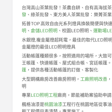
台灣高山茶葉批發！茶農自耕、自有高海拔茶
發
、綠茶批發、東方美人茶葉批發：樂菁茶業
拓普TOP 高效自由光系列燈具換裝簡便與快
明
、
倉儲LED照明
、校園LED照明、
運動場L
水銀燈,複金屬燈超耗電，最佳的取代LED照
金屬燈的最佳LED照明燈具
活動帳篷種類很多，按照適用的場所，大致可
王帳篷、快速帳篷、屋式組合帳、宮廷帳篷。
篷
，提供各種活動帳篷的訂做、客製化
大型鋼構廠房改善廠房照明，
工廠照明改善
，
明
專業
LED照明工程
廠商，節能補助案協助申請
楓格油漆是
桃園油漆
工程行在桃園地區從事油
刷工程價目表清楚，專業施工。