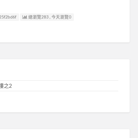
25f2bd6f
總瀏覽283 , 今天瀏覽0
樓之2