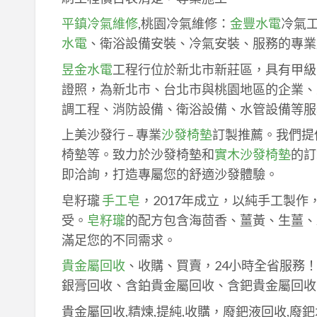
平鎮冷氣維修
,桃園冷氣維修：
金豐水電
冷氣
水電
、衛浴設備安裝、冷氣安裝、服務的專業
昱金水電
工程行位於新北市新莊區，具有甲級
證照，為新北市、台北市與桃園地區的企業、
調工程、消防設備、衛浴設備、水管設備等服
上美沙發行 – 專業
沙發椅墊
訂製推薦。我們提
椅墊等。致力於沙發椅墊和
實木沙發椅墊
的訂
即洽詢，打造專屬您的舒適沙發體驗。
皂籽瓏
手工皂
，2017年成立，以純手工製
受。
皂籽瓏
的配方包含海茴香、薑黃、生薑、
滿足您的不同需求。
貴金屬回收
、收購、買賣，24小時全省服務
銀膏回收、含鉑貴金屬回收、含鈀貴金屬回收
貴金屬回收,精煉,提純,收購，廢鈀液回收,廢