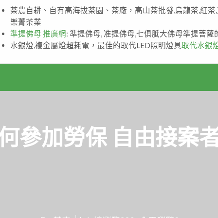
茶農自耕、自有高海拔茶園、茶廠，高山茶批發,烏龍茶,紅茶
樂菁茶業
準提佛母 推廣網
: 準提佛母, 准提佛母,七俱胝大佛母準提菩
水銀燈,複金屬燈超耗電，最佳的取代LED照明燈具
取代水銀
何參加勞保 自由接案