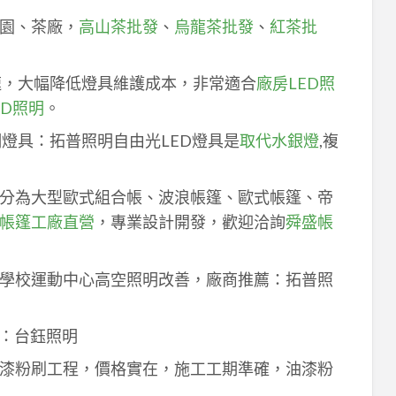
園、茶廠，
高山茶批發
、
烏龍茶批發
、
紅茶批
速，大幅降低燈具維護成本，非常適合
廠房LED照
ED照明
。
明燈具：拓普照明自由光LED燈具是
取代水銀燈
,複
分為大型歐式組合帳、波浪帳篷、歐式帳篷、帝
帳篷工廠直營
，專業設計開發，歡迎洽詢
舜盛帳
學校運動中心高空照明改善，廠商推薦：拓普照
：台鈺照明
漆粉刷工程，價格實在，施工工期準確，油漆粉