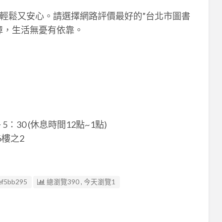
輕鬆又安心。請選擇網路評價最好的”台北市圖書
障，生活無憂有依靠。
：30 (休息時間12點~1點)
樓之2
ef5bb295
總瀏覽390 , 今天瀏覽1