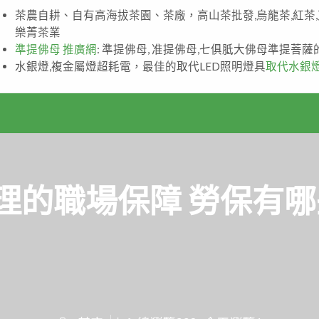
茶農自耕、自有高海拔茶園、茶廠，高山茶批發,烏龍茶,紅茶
樂菁茶業
準提佛母 推廣網
: 準提佛母, 准提佛母,七俱胝大佛母準提菩
水銀燈,複金屬燈超耗電，最佳的取代LED照明燈具
取代水銀
理的職場保障 勞保有哪