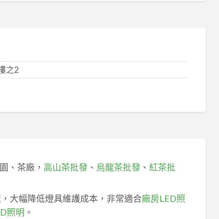
樓之2
園、茶廠，
高山茶批發
、
烏龍茶批發
、
紅茶批
速，大幅降低燈具維護成本，非常適合
廠房LED照
ED照明
。