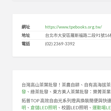
網址
https://www.tpebooks.org.tw/
地址
台北市大安區羅斯福路二段91號16
電話
(02) 2369-3392
台灣高山茶葉批發！茶農自耕、自有高海拔茶
發
、綠茶批發、東方美人茶葉批發：樂菁茶業
拓普TOP 高效自由光系列燈具換裝簡便與快
明
、
倉儲LED照明
、校園LED照明、
運動場L