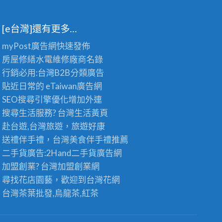
[e台灣]還有更多…
myPost廣告網
快速發佈
房屋修繕
水電維修廠商名錄
行銷必用:台灣B2B
分類廣告
貼近日常的
eTaiwan廣告網
SEO搜尋引擎優化
增加外連
搜尋生活服務? 台灣
生活黃頁
赴台遊,台灣旅遊
，旅遊好康
送禮伴手禮，台灣美食
伴手禮
推薦
二手貨廣告:2Hand
二手貨
廣告網
加盟創業? 台灣
加盟創業
網
尋找花店園藝，歡迎到
台灣花網
台灣茶葉批發
,烏龍茶,紅茶