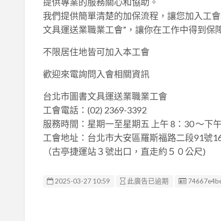
提供專業的服務關心和協助。
我們提供簡單清楚的加保流程，讓您加入工會
文具運送業職業工會”，讓你在工作中得到保
不限居住地皆可加入本工會
歡迎來電詢問入會相關資訊
台北市圖書文具運送業職業工會
工會電話：(02) 2369-3392
服務時間：星期一至星期五 上午 8：30 ～下午 5
工會地址：台北市大安區羅斯福路二段91號16
（古亭捷運站３號出口，直走約５０公尺)
廣告编號
2025-03-27 10:59
此廣告已逾期
74667e4b