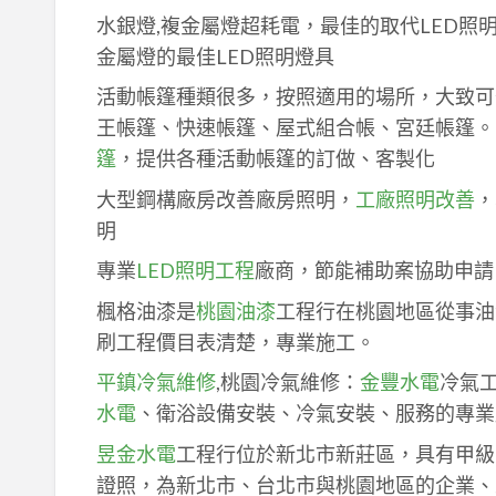
水銀燈,複金屬燈超耗電，最佳的取代LED照
金屬燈的最佳LED照明燈具
活動帳篷種類很多，按照適用的場所，大致可
王帳篷、快速帳篷、屋式組合帳、宮廷帳篷。
篷
，提供各種活動帳篷的訂做、客製化
大型鋼構廠房改善廠房照明，
工廠照明改善
，
明
專業
LED照明工程
廠商，節能補助案協助申請
楓格油漆是
桃園油漆
工程行在桃園地區從事油
刷工程價目表清楚，專業施工。
平鎮冷氣維修
,桃園冷氣維修：
金豐水電
冷氣
水電
、衛浴設備安裝、冷氣安裝、服務的專業
昱金水電
工程行位於新北市新莊區，具有甲級
證照，為新北市、台北市與桃園地區的企業、