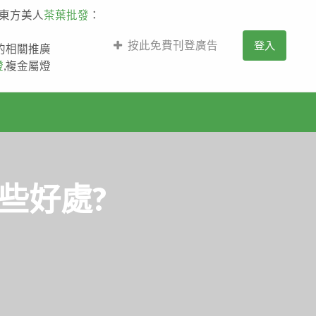
,東方美人
茶葉批發
：
按此免費刊登廣告
登入
薩的相關推廣
燈
,複金屬燈
些好處?