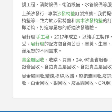
調工程、消防設備、衛浴設備、水管設備等服
上美沙發行 – 專業
沙發椅墊
訂製推薦。我們提
椅墊等。致力於沙發椅墊和
實木沙發椅墊
的訂
即洽詢，打造專屬您的舒適沙發體驗。
皂籽瓏
手工皂
，2017年成立，以純手工製
受。
皂籽瓏
的配方包含海茴香、薑黃、生薑、
滿足您的不同需求。
貴金屬回收
、收購、買賣，24小時全省服務
銀膏回收、含鉑貴金屬回收、含鈀貴金屬回收
貴金屬回收,精煉,提純,收購，廢鈀液回收,廢
收、白金回收、銀回收、廢晶圓回收、CPU回