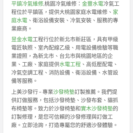
平鎮冷氣維修
,桃園冷氣維修：
金豐水電
冷氣工
程位於平鎮區，提供大桃園家庭水電維修、
家
庭水電
、衛浴設備安裝、冷氣安裝、服務的專
業廠商。
昱金水電
工程行位於新北市新莊區，具有甲級
電匠執照、室內配線乙級、用電設備檢驗等職
業證照，為新北市、台北市與桃園地區的企
業、工廠、家庭提供
水電工程
、高低壓配電、
冷氣空調工程、消防設備、衛浴設備、水管設
備等服務。
上美沙發行 – 專業
沙發椅墊
訂製推薦。我們提
供訂做服務，包括沙發椅墊、沙發布套、貓抓
布椅墊等。致力於沙發椅墊和
實木沙發椅墊
的
訂製修理，是您可信賴的沙發修理與訂做工
廠。立即洽詢，打造專屬您的舒適沙發體驗。