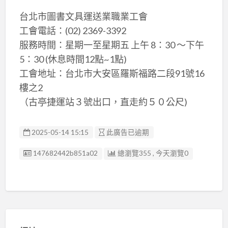
台北市圖書文具運送業職業工會
工會電話：(02) 2369-3392
服務時間：星期一至星期五 上午 8：30 ～下午
5：30 (休息時間12點~1點)
工會地址：台北市大安區羅斯福路二段91號16
樓之2
（古亭捷運站３號出口，直走約５０公尺)
2025-05-14 15:15
此廣告已逾期
廣告编號
147682442b851a02
總瀏覽355 , 今天瀏覽0