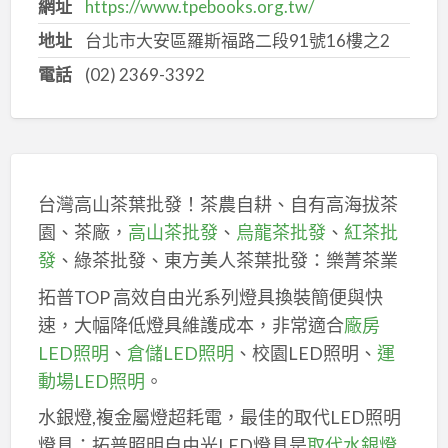
網址
https://www.tpebooks.org.tw/
地址
台北市大安區羅斯福路二段91號16樓之2
電話
(02) 2369-3392
台灣高山茶葉批發！茶農自耕、自有高海拔茶
園、茶廠，
高山茶批發
、
烏龍茶批發
、
紅茶批
發
、綠茶批發、東方美人茶葉批發：樂菁茶業
拓普TOP 高效自由光系列燈具換裝簡便與快
速，大幅降低燈具維護成本，非常適合
廠房
LED照明
、
倉儲LED照明
、校園LED照明、
運
動場LED照明
。
水銀燈,複金屬燈超耗電，最佳的取代LED照明
燈具：拓普照明自由光LED燈具是
取代水銀燈
,