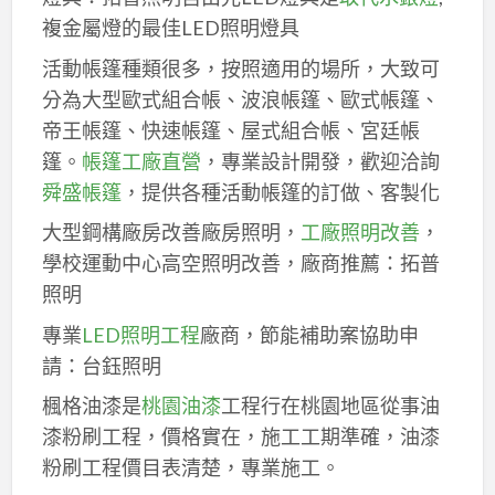
複金屬燈的最佳LED照明燈具
活動帳篷種類很多，按照適用的場所，大致可
分為大型歐式組合帳、波浪帳篷、歐式帳篷、
帝王帳篷、快速帳篷、屋式組合帳、宮廷帳
篷。
帳篷工廠直營
，專業設計開發，歡迎洽詢
舜盛帳篷
，提供各種活動帳篷的訂做、客製化
大型鋼構廠房改善廠房照明，
工廠照明改善
，
學校運動中心高空照明改善，廠商推薦：拓普
照明
專業
LED照明工程
廠商，節能補助案協助申
請：台鈺照明
楓格油漆是
桃園油漆
工程行在桃園地區從事油
漆粉刷工程，價格實在，施工工期準確，油漆
粉刷工程價目表清楚，專業施工。