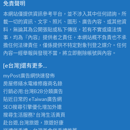
免責聲明
本網站僅提供資訊參考平台，並不涉入其中任何諮詢。所
載一切的資訊、文字、照片、圖形、廣告內容、或其他資
料，無論其為公開張貼或私下傳送，若有不實或違法情
事，均為『內容』提供者之責任，本網站概不負責也不承
擔任何法律責任，僅係提供不特定對象刊登之媒介。任何
內容一經舉報與發現不當，將立即刪除帳號與內容。
[e台灣]還有更多…
myPost廣告網
快速發佈
房屋修繕
水電維修廠商名錄
行銷必用:台灣B2B
分類廣告
貼近日常的
eTaiwan廣告網
SEO搜尋引擎優化
增加外連
搜尋生活服務? 台灣
生活黃頁
赴台遊,台灣旅遊
，旅遊好康