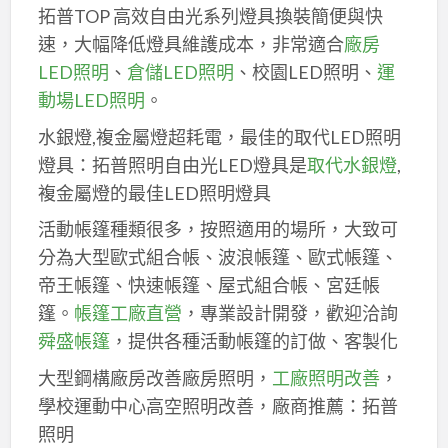
拓普TOP 高效自由光系列燈具換裝簡便與快
速，大幅降低燈具維護成本，非常適合
廠房
LED照明
、
倉儲LED照明
、校園LED照明、
運
動場LED照明
。
水銀燈,複金屬燈超耗電，最佳的取代LED照明
燈具：拓普照明自由光LED燈具是
取代水銀燈
,
複金屬燈的最佳LED照明燈具
活動帳篷種類很多，按照適用的場所，大致可
分為大型歐式組合帳、波浪帳篷、歐式帳篷、
帝王帳篷、快速帳篷、屋式組合帳、宮廷帳
篷。
帳篷工廠直營
，專業設計開發，歡迎洽詢
舜盛帳篷
，提供各種活動帳篷的訂做、客製化
大型鋼構廠房改善廠房照明，
工廠照明改善
，
學校運動中心高空照明改善，廠商推薦：拓普
照明