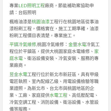
專業
LED照明工程
廠商，節能補助案協助申
請：台鈺照明
楓格油漆是
桃園油漆
工程行在桃園地區從事油
漆粉刷工程，價格實在，施工工期準確，油漆
粉刷工程價目表清楚，專業施工。
平鎮冷氣維修
,桃園冷氣維修：
金豐水電
冷氣工
程位於平鎮區，提供大桃園家庭水電維修、
家
庭水電
、衛浴設備安裝、冷氣安裝、服務的專
業廠商。
昱金水電
工程行位於新北市新莊區，具有甲級
電匠執照、室內配線乙級、用電設備檢驗等職
業證照，為新北市、台北市與桃園地區的企
業、工廠、家庭提供
水電工程
、高低壓配電、
冷氣空調工程、消防設備、衛浴設備、水管設
備等服務。