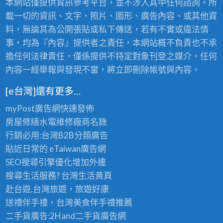
本網站僅提供資訊參考平台，並不涉入其中任何諮詢。所
載一切的資訊、文字、照片、圖形、廣告內容、或其他資
料，無論其為公開張貼或私下傳送，若有不實或違法情
事，均為『內容』提供者之責任，本網站概不負責也不承
擔任何法律責任，僅係提供不特定對象刊登之媒介。任何
內容一經舉報與發現不當，將立即刪除帳號與內容。
[e台灣]還有更多…
myPost廣告網
快速發佈
房屋修繕
水電維修廠商名錄
行銷必用:台灣B2B
分類廣告
貼近日常的
eTaiwan廣告網
SEO搜尋引擎優化
增加外連
搜尋生活服務? 台灣
生活黃頁
赴台遊,台灣旅遊
，旅遊好康
送禮伴手禮，台灣美食
伴手禮
推薦
二手貨廣告:2Hand
二手貨
廣告網