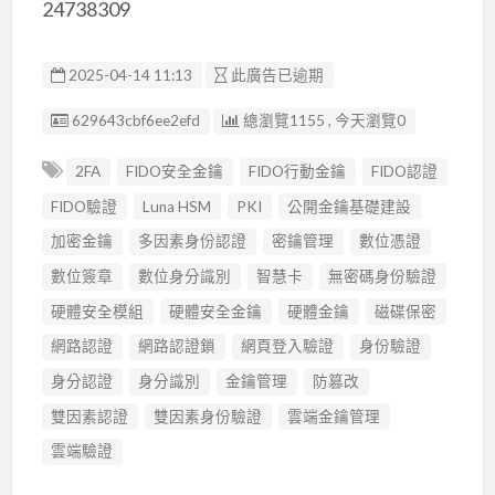
24738309
2025-04-14 11:13
此廣告已逾期
廣告编號
629643cbf6ee2efd
總瀏覽1155 , 今天瀏覽0
2FA
FIDO安全金鑰
FIDO行動金鑰
FIDO認證
FIDO驗證
Luna HSM
PKI
公開金鑰基礎建設
加密金鑰
多因素身份認證
密鑰管理
數位憑證
數位簽章
數位身分識別
智慧卡
無密碼身份驗證
硬體安全模組
硬體安全金鑰
硬體金鑰
磁碟保密
網路認證
網路認證鎖
網頁登入驗證
身份驗證
身分認證
身分識別
金鑰管理
防篡改
雙因素認證
雙因素身份驗證
雲端金鑰管理
雲端驗證