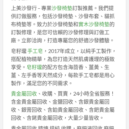
上美沙發行 – 專業
沙發椅墊
訂製推薦。我們提
供訂做服務，包括沙發椅墊、沙發布套、貓抓
布椅墊等。致力於沙發椅墊和
實木沙發椅墊
的
訂製修理，是您可信賴的沙發修理與訂做工
廠。立即洽詢，打造專屬您的舒適沙發體驗。
皂籽瓏
手工皂
，2017年成立，以純手工製作，
搭配植物精華，為您打造天然肌膚護理的極致
享受。
皂籽瓏
的配方包含海茴香、薑黃、生
薑、左手香等天然成分，每款手工皂都是用心
製作，滿足您的不同需求。
貴金屬回收
、收購、買賣，24小時全省服務！
含金貴金屬回收、金鹽回收、含銀貴金屬回
收、銀膏回收、含鉑貴金屬回收、含鈀貴金屬
回收、含銠貴金屬回收，大量少量皆收。
貴金屬回收,精煉,提純,收購，廢鈀液回收,廢鈀