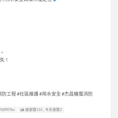
。
失！
#消防工程 #社區維護 #用水安全 #杰昌機電消防
f02f9f7bc
總瀏覽131 , 今天瀏覽2