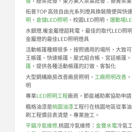
發
、綠茶批發、東方美人茶葉批發：樂菁茶業
拓普TOP 高效自由光系列燈具換裝簡便與快
明
、
倉儲LED照明
、校園LED照明、
運動場L
水銀燈,複金屬燈超耗電，最佳的取代LED照
金屬燈的最佳LED照明燈具
活動帳篷種類很多，按照適用的場所，大致可
王帳篷、快速帳篷、屋式組合帳、宮廷帳篷。
篷
，提供各種活動帳篷的訂做、客製化
大型鋼構廠房改善廠房照明，
工廠照明改善
，
明
專業
LED照明工程
廠商，節能補助案協助申請
楓格油漆是
桃園油漆
工程行在桃園地區從事油
刷工程價目表清楚，專業施工。
平鎮冷氣維修
,桃園冷氣維修：
金豐水電
冷氣