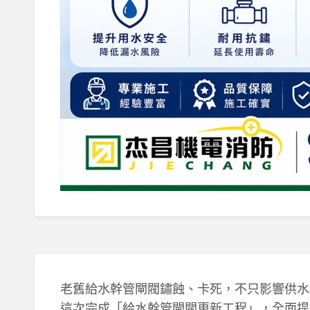
老舊給水幹管閘閥鏽蝕、卡死，不只影響供水
這次完成「給水幹管閘閥更新工程」，全面提