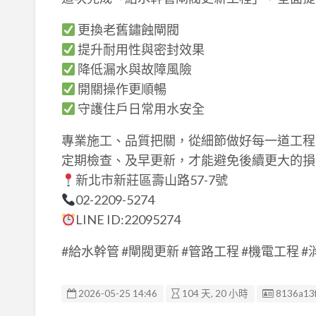
更換老舊鏽蝕閘閥
提升耐用性與密封效果
降低漏水與故障風險
開關操作更順暢
守護住戶日常用水安全
專業施工、品質把關，從細節做好每一道工程
定期檢查、及早更新，才能避免後續更大的損
新北市新莊區壽山路57-7號
02-2209-5274
LINE ID:22095274
#給水幹管 #閘閥更新 #管路工程 #機電工程 
廣告编號
2026-05-25 14:46
104 天, 20 小時
8136a13