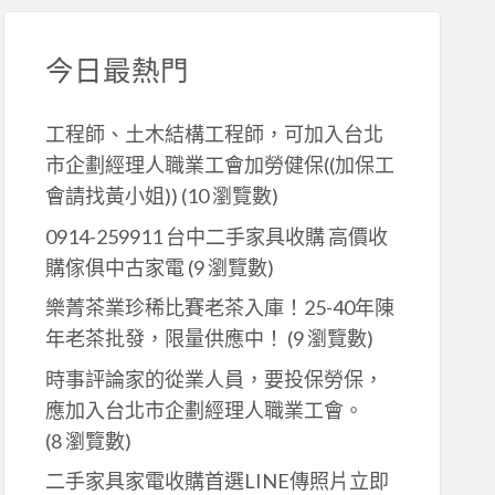
今日最熱門
工程師、土木結構工程師，可加入台北
市企劃經理人職業工會加勞健保((加保工
會請找黃小姐))
(10 瀏覽數)
0914-259911 台中二手家具收購 高價收
購傢俱中古家電
(9 瀏覽數)
樂菁茶業珍稀比賽老茶入庫！25-40年陳
年老茶批發，限量供應中！
(9 瀏覽數)
時事評論家的從業人員，要投保勞保，
應加入台北市企劃經理人職業工會。
(8 瀏覽數)
二手家具家電收購首選LINE傳照片立即