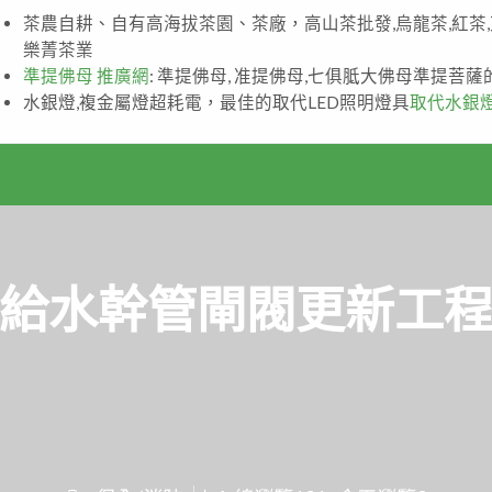
茶農自耕、自有高海拔茶園、茶廠，高山茶批發,烏龍茶,紅茶
樂菁茶業
準提佛母 推廣網
: 準提佛母, 准提佛母,七俱胝大佛母準提菩
水銀燈,複金屬燈超耗電，最佳的取代LED照明燈具
取代水銀
給水幹管閘閥更新工