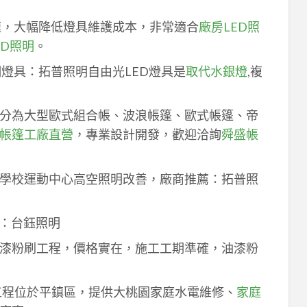
速，大幅降低燈具維護成本，非常適合
廠房LED照
ED照明
。
明燈具：拓普照明自由光LED燈具是
取代水銀燈
,複
分為大型歐式組合帳、波浪帳篷、歐式帳篷、帝
帳篷工廠直營
，專業設計開發，歡迎洽詢
舜盛帳
學校運動中心高空照明改善，廠商推薦：拓普照
：台鈺照明
漆粉刷工程，價格實在，施工工期準確，油漆粉
工程位於平鎮區，提供大桃園家庭水電維修、
家庭