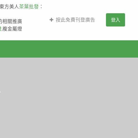
,東方美人
茶葉批發
：
按此免費刊登廣告
登入
薩的相關推廣
燈
,複金屬燈
程