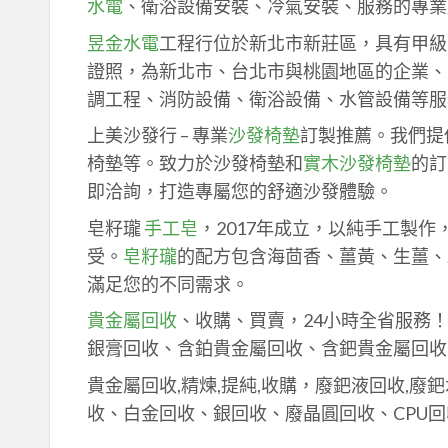
水電
、衛浴設備安裝、冷氣安裝、服務的專業
昱金水電
工程行位於新北市新莊區，具有甲級
證照，為新北市、台北市與桃園地區的企業、
調工程、消防設備、衛浴設備、水管設備等服
上美沙發行 – 專業
沙發椅墊
訂製推薦。我們提
椅墊等。致力於沙發椅墊和
實木沙發椅墊
的訂
即洽詢，打造專屬您的舒適沙發體驗。
皂籽瓏
手工皂
，2017年成立，以純手工製
受。
皂籽瓏
的配方包含海茴香、薑黃、生薑、
滿足您的不同需求。
貴金屬回收
、收購、買賣，24小時全省服務
銀膏回收、含鉑貴金屬回收、含鈀貴金屬回收
貴金屬回收,精煉,提純,收購，廢鈀液回收,廢
收、白金回收、銀回收、廢晶圓回收、CPU回