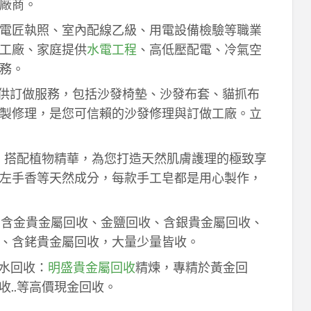
廠商。
電匠執照、室內配線乙級、用電設備檢驗等職業
工廠、家庭提供
水電工程
、高低壓配電、冷氣空
務。
供訂做服務，包括沙發椅墊、沙發布套、貓抓布
製修理，是您可信賴的沙發修理與訂做工廠。立
作，搭配植物精華，為您打造天然肌膚護理的極致享
左手香等天然成分，每款手工皂都是用心製作，
！含金貴金屬回收、金鹽回收、含銀貴金屬回收、
、含銠貴金屬回收，大量少量皆收。
鈀水回收：
明盛貴金屬回收
精煉，專精於黃金回
收..等高價現金回收。